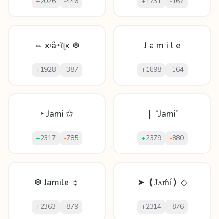
+
2026
-
446
+
1731
-
167
⇔ xʲǟᵐȉɭx ❆
J a m i l e
+
1928
-
387
+
1898
-
364
‣ Jami ✩
❙ “Jami”
+
2317
-
785
+
2379
-
880
❆ Jamile ☼
➤ ❪Ɉᴀḿí❫ ◇
+
2363
-
879
+
2314
-
876