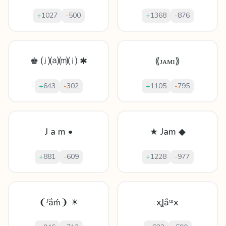
+
1027
-
500
+
1368
-
876
♚ ⒥⒜⒨⒤ ✱
⟪ᴊᴀᴍɪ⟫
+
643
-
302
+
1105
-
795
J a m •
★ Jam ◆
+
881
-
609
+
1228
-
977
❨ᴶắḿ❩ ☀
xꞲắᵚx