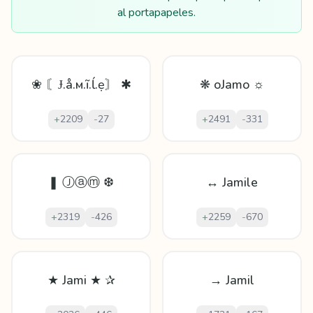
al portapapeles.
❀ 〘Ɉ.å.м.ĩ.ĺ.ẹ〙 ✱
❋ oJamo ☼
+
2209
-
27
+
2491
-
331
❚ Ⓙⓐⓜ ❆
↔ Jamile
+
2319
-
426
+
2259
-
670
★ Jami ★ ✰
→ Jamil