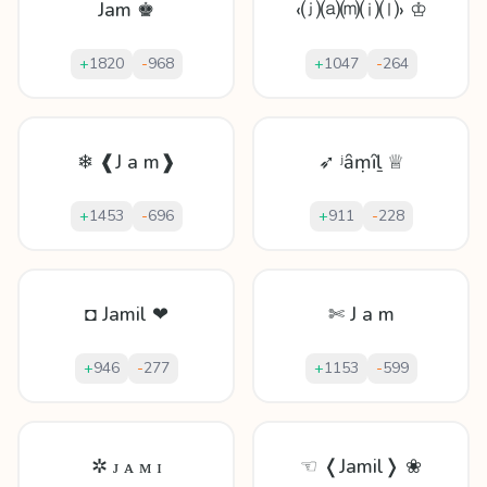
Jam ♚
‹⒥⒜⒨⒤⒧› ♔
+
1820
-
968
+
1047
-
264
❄ ❰J a m❱
➶ ʲȃṃȋḻ ♕
+
1453
-
696
+
911
-
228
◘ Jamil ❤
✄ J a m
+
946
-
277
+
1153
-
599
✲ ᴊ ᴀ ᴍ ɪ
☜ ❬Jamil❭ ❀