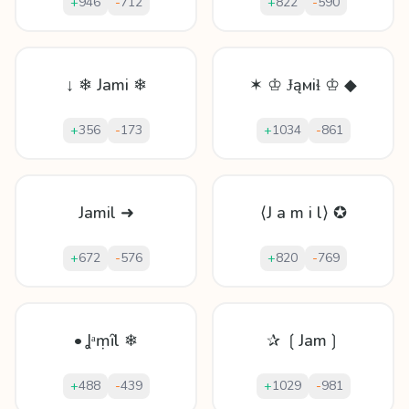
+
946
-
712
+
822
-
590
↓ ❄ Jami ❄
✶ ♔ Ɉąмiɬ ♔ ◆
+
356
-
173
+
1034
-
861
Jamil ➜
⟨J a m i l⟩ ✪
+
672
-
576
+
820
-
769
• Ʝᵃṃȋl ❄
✰ ❲Jam❳
+
488
-
439
+
1029
-
981