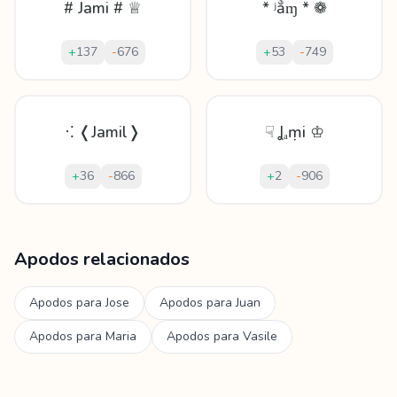
# Jami # ♕
* ʲẳɱ * ❁
+
137
-
676
+
53
-
749
⁖ ❬Jamil❭
☟ Ʝₐṃі ♔
+
36
-
866
+
2
-
906
Mostrando
60
apodos para
Jamile
Apodos relacionados
Apodos para
Jose
Apodos para
Juan
Apodos para
Maria
Apodos para
Vasile