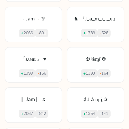
~ Jam ~ ♕
♞ 『J_a_m_i_l_e』
+
2066
-
801
+
1789
-
528
『ᴊᴀᴍɪʟ』 ♥
✠ ʲǎɱĩ ❆
+
1399
-
166
+
1393
-
164
〚Jam〛 ♫
♯ Ɉ á ɱ ḭ ✰
+
2067
-
842
+
1354
-
141