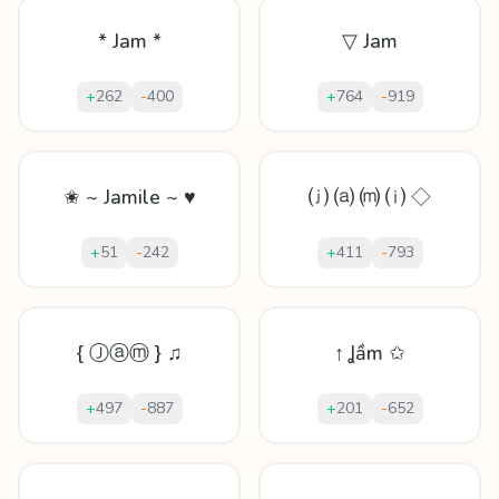
* Jam *
▽ Jam
+
262
-
400
+
764
-
919
✬ ~ Jamile ~ ♥
⒥ ⒜ ⒨ ⒤ ◇
+
51
-
242
+
411
-
793
{ Ⓙⓐⓜ } ♫
↑ Ʝầm ✩
+
497
-
887
+
201
-
652