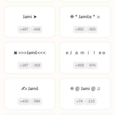
Jami ➤
❉ * Jamile * ☼
+
487
-
468
+
892
-
905
◙ >>>Jamil<<<
oＪ ａ ｍ ｉ ｌ ｅo
+
287
-
369
+
858
-
976
✍ Jamil
❈ @ Jami @ ♫
+
450
-
584
+
74
-
210