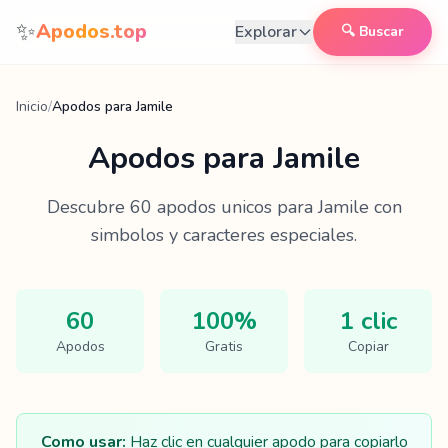
Saltar al contenido
✨
Apodos.top
Explorar
🔍 Buscar
Inicio
/
Apodos para Jamile
Apodos para
Jamile
Descubre
60
apodos unicos para
Jamile
con
simbolos y caracteres especiales.
60
100%
1 clic
Apodos
Gratis
Copiar
Como usar:
Haz clic en cualquier apodo para copiarlo