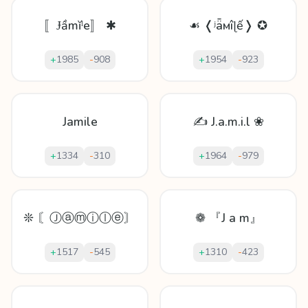
〚Ɉầmĭˡe〛 ✱
☙ ❬ʲǟмîɭế❭ ✪
+
1985
-
908
+
1954
-
923
Jamile
✍ J.a.m.i.l ❀
+
1334
-
310
+
1964
-
979
❊ 〘Ⓙⓐⓜⓘⓛⓔ〙
❁ 『J a m』
+
1517
-
545
+
1310
-
423