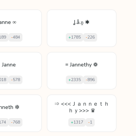
anne ∞
Ʝ.å.ṋ ✱
189
-
484
+
1785
-
226
• Janne
≡ Jannethy ❁
018
-
578
+
2335
-
896
⇒ <<<Ｊａｎｎｅｔｈ
nneth ❇
ｈｙ>>> ♛
174
-
768
+
1317
-
1