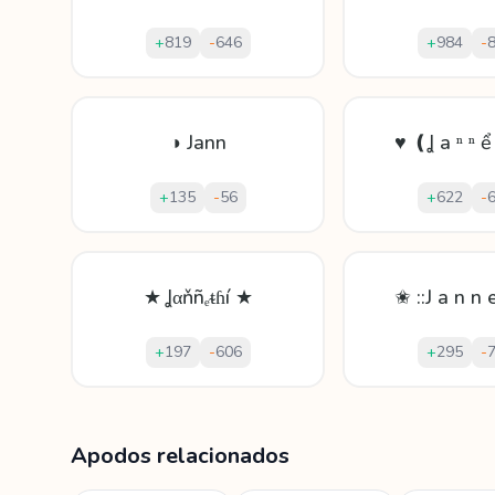
+
819
-
646
+
984
-
◑ Jann
♥ ❪Ʝ а ⁿ ⁿ ể
+
135
-
56
+
622
-
★ Ʝαňñₑᵵɦí ★
✬ ::J a n n e
+
197
-
606
+
295
-
Mostrando
60
apodos para
Janneth
Apodos relacionados