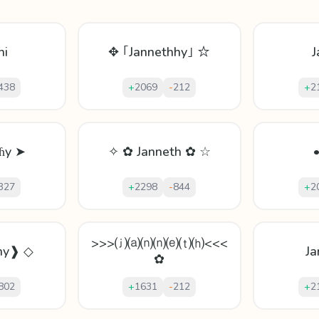
hi
✥ ｢Jannethhy｣ ☆
J
438
+
2069
-
212
+
2
ɦy ➤
✧ ✿ Janneth ✿ ☆
327
+
2298
-
844
+
2
>>>⒥⒜⒩⒩⒠⒯⒣<<<
hy❱ ◇
Ja
✿
802
+
1631
-
212
+
2