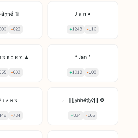
ʲȃṇɲể ♕
J a n •
000
-
822
+
1248
-
116
ɴ ɴ ᴇ ᴛ ʜ ʏ ▲
* Jan *
555
-
633
+
1018
-
108
 ᴊ ᴀ ɴ ɴ
← |||Ʝḁŉŉȇṭẖỷ||| ❆
448
-
704
+
834
-
166