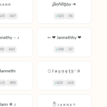
ᴊ.ᴀ.ɴ.ɴ
Ʝẫṉñếṯḩẖy ➜
143
-
647
+
520
-
56
nnethy ~ ♪
➳ ❤ Jannethhy ❤
59
-
643
+
358
-
57
Jannethi
□ Ɉ а ṋ ṉ ę ț ḩ ⁱ ✰
115
-
895
+
629
-
416
Jann ❄ ♪
✋ ᴊ ᴀ ɴ ɴ ᴇ ≈