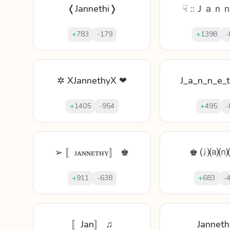
❬Jannethi❭
☟ ::Ｊａｎｎ
+
783
-
179
+
1398
-
✲ XJannethyX ❤
J_a_n_n_e_t
+
1405
-
954
+
495
-
➢ 〚ᴊᴀɴɴᴇᴛʜʏ〛 ♚
♚ ⒥⒜⒩
+
911
-
638
+
683
-
〚Jan〛 ♫
Janneth