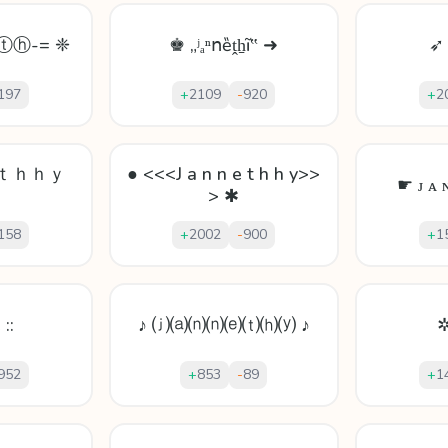
ⓗ-= ❈
♚ „ʲₐⁿոȅṱẖĩ‟ ➜
➶ 
197
+
2109
-
920
+
2
ｅｔｈｈｙ
● <<<J a n n e t h h y>>
☛ ᴊ ᴀ 
> ✱
158
+
2002
-
900
+
1
 ::
♪ ⒥⒜⒩⒩⒠⒯⒣⒴ ♪
✲
952
+
853
-
89
+
1