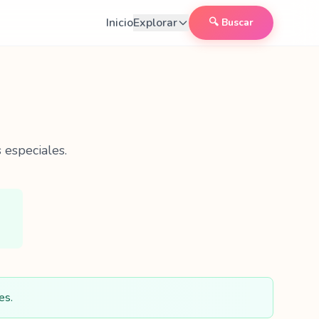
Inicio
Explorar
🔍 Buscar
 especiales.
es.