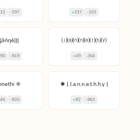
32
-
597
+
337
-
203
|Ʝȃńŋē|||
⒥⒜⒩⒩⒠⒯⒣⒴
90
-
819
+
49
-
364
nnethi ❈
✺ | J.a.n.n.e.t.h.h.y |
46
-
835
+
82
-
863