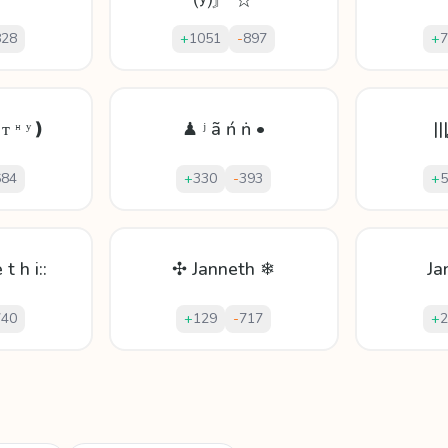
⒴〙 ☆
828
+
1051
-
897
+
7
 ᴛ ᵸ ʸ❫
♟ ʲ ã ń ṅ •
||
684
+
330
-
393
+
5
 t h i::
✣ Janneth ❄
Ja
740
+
129
-
717
+
2