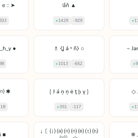
ｅ:: ➤
ʲầň ▲
833
+
1429
-
929
+
1
_h_y ●
♗ ⧼Ʝ á ⁿ ñ⧽ ○
~ Ja
88
+
1013
-
652
+
9
⒩ ✱
❲Ɉ á ņ ņ ë ţ ḩ ỵ❳
◇ 
418
+
351
-
117
+
1
↓ 〘⒥ ⒜ ⒩ ⒩ ⒠ ⒯ ⒣
i ■
❄ 