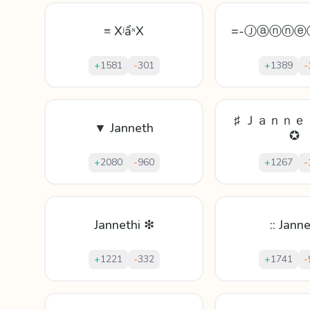
≡ XʲẩᶰX
=-Ⓙⓐⓝⓝⓔⓣ
+
1581
-
301
+
1389
-
♯ Ｊａｎｎ
▼ Janneth
✪
+
2080
-
960
+
1267
-
Jannethi ❇
:: Janne
+
1221
-
332
+
1741
-