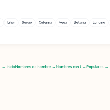
r
Liher
Sergio
Ceferina
Vega
Betania
Longino
← Inicio
Nombres de hombre
→
Nombres con
J
→
Populares →