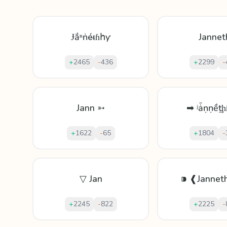
Ɉắⁿṅéᵵɦհƴ
Jannet
+
2465
-
436
+
2299
-
Jann ➳
➡ ʲǡṇṇềṯḩ
+
1622
-
65
+
1804
-
▽ Jan
⁍ ❰Jannet
+
2245
-
822
+
2225
-