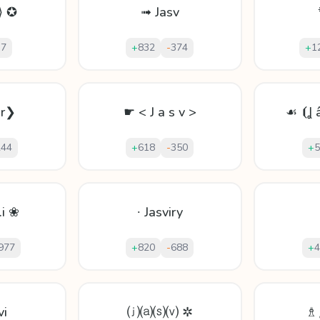
i⟩ ✪
➟ Jasv
-
7
+
832
-
374
+
1
ir❯
☛ < J a s v >
☙ ⦗Ʝ â
244
+
618
-
350
+
5
.i ❀
∙ Jasviry
977
+
820
-
688
+
4
vi
⒥⒜⒮⒱ ✲
♗ 