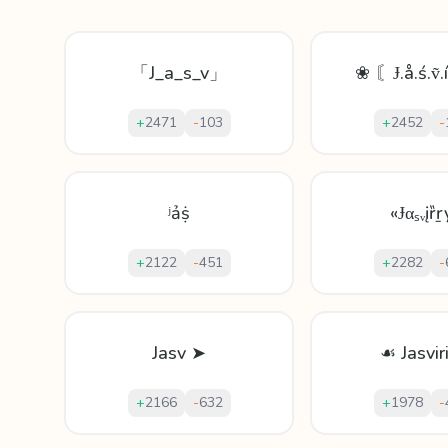
「J_a_s_v」
❀ 〘Ɉ.å.ś.ṽ.
+
2471
-
103
+
2452
-
ʲảṩ
«Ɉαₛᵥįȑṟ
+
2122
-
451
+
2282
-
Jasv ➤
☙ Jasvir
+
2166
-
632
+
1978
-