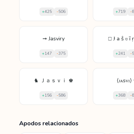
+
425
-
506
+
719
-
➞ Jasviry
□ Ɉ а ṧ ʋ ĩ 
+
147
-
375
+
241
-
♞ Ｊａｓｖｉ ♚
⟨ᴊᴀsᴠɪ⟩
+
156
-
586
+
368
-
Mostrando
60
apodos para
Jasvir
Apodos relacionados