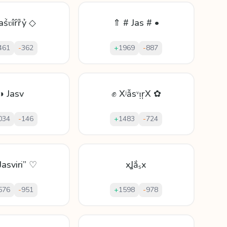
aṥʋîȓȑỷ ◇
⇑ # Jas # •
461
-
362
+
1969
-
887
◑ Jasv
✊ XʲẫѕᵛᴉŗX ✿
034
-
146
+
1483
-
724
Jasviri” ♡
xꞲắₛx
576
-
951
+
1598
-
978