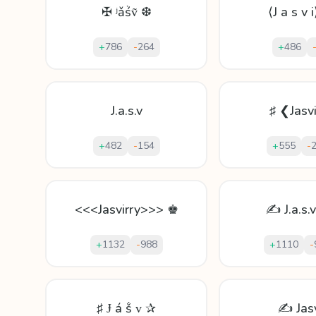
✠ ʲǎṥṽ ❆
⟨J a s v 
+
786
-
264
+
486
J.a.s.v
♯ ❮Jasv
+
482
-
154
+
555
-
<<<Jasvirry>>> ♚
✍ J.a.s.v
+
1132
-
988
+
1110
-
♯ Ɉ á ṧ ᴠ ✰
✍ Jas