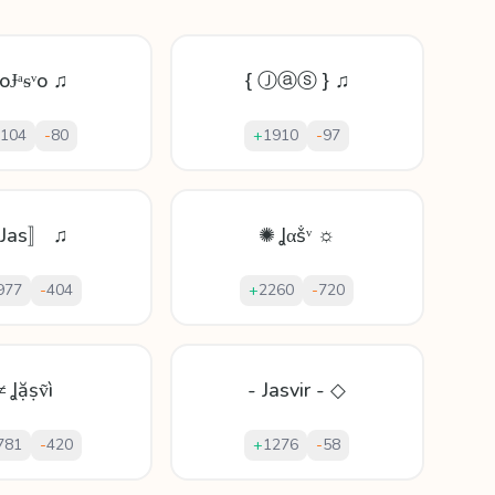
oɈᵃᵴᵛo ♫
{ Ⓙⓐⓢ } ♫
104
-
80
+
1910
-
97
Jas〛 ♫
✺ Ʝαṧᵛ ☼
977
-
404
+
2260
-
720
≠ Ʝặṣṽì
- Jasvir - ◇
781
-
420
+
1276
-
58