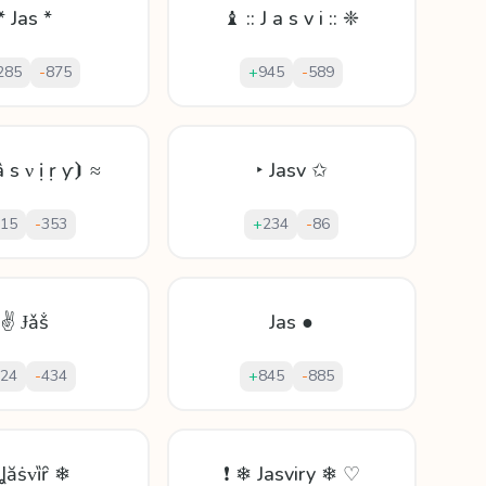
* Jas *
♝ :: J a s v i :: ❈
285
-
875
+
945
-
589
 s ν ị ṛ ƴ⦘ ≈
‣ Jasv ✩
15
-
353
+
234
-
86
✌ Ɉǎṧ
Jas ●
24
-
434
+
845
-
885
Ʝăṡᴠȉȓ ❄
❗ ❄ Jasviry ❄ ♡