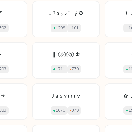
ĩ
↓ Ɉ а ȿ ᴠ ï ɍ ý ✪
☀ ʲ
302
+
1209
-
101
+
1
ʌ i
❚ Ⓙⓐⓢ ❆
203
+
1711
-
779
+
1
i ➜
J a s v i r r y
✿ “
383
+
1079
-
379
+
1