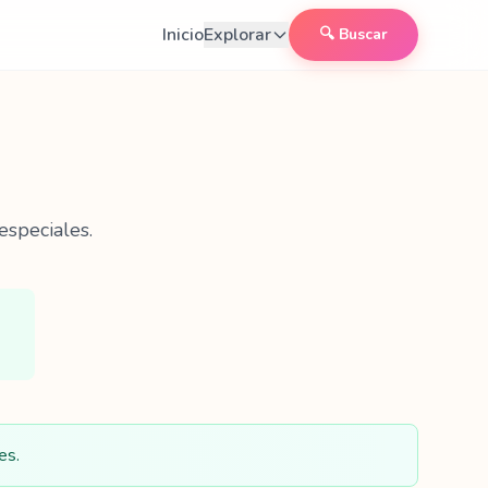
Inicio
Explorar
🔍 Buscar
especiales.
es.