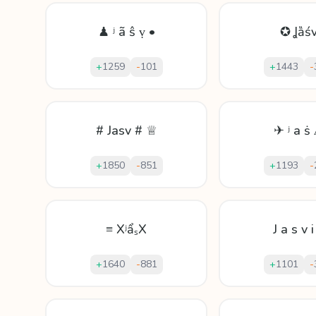
♟ ʲ ã ŝ ṿ •
✪ Ʝȁśv
+
1259
-
101
+
1443
-
# Jasv # ♕
✈ ʲ а ṡ 
+
1850
-
851
+
1193
-
≡ XʲẩₛX
J a s v 
+
1640
-
881
+
1101
-