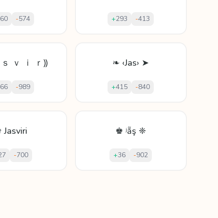
60
-
574
+
293
-
413
 ｓ ｖ ｉ ｒ⸩
❧ ‹Jas› ➤
66
-
989
+
415
-
840
 Jasviri
♚ ʲẵş ❈
27
-
700
+
36
-
902