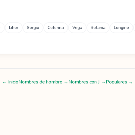
r
Liher
Sergio
Ceferina
Vega
Betania
Longino
← Inicio
Nombres de hombre
→
Nombres con
J
→
Populares →