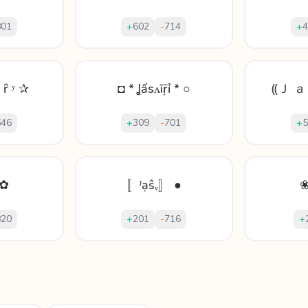
801
+
602
-
714
+
4
ṛ ȓ ʸ ✰
◘ * Ʝấsʌīṝỉ * ○
⸨Ｊ ａ
546
+
309
-
701
+
5
 ✿
〚ᴶạŝᵥ〛 ●
❀
820
+
201
-
716
+