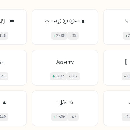
í.ṝ〙 ✱
◇ =-Ⓙ ⓐ ⓢ-= ■
☟ 
126
+
2298
-
39
+
2
ỵ»
Jasvirry
〚
641
+
1797
-
162
+
1
i ▲
↑ Ʝầs ✩
446
+
1566
-
47
+
1