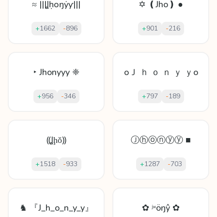
≈ |||Ʝḥоŋẏƴ|||
✡ ❪Jho❫ ●
+
1662
-
896
+
901
-
216
‣ Jhonyyy ❈
oＪ ｈ ｏ ｎ ｙ ｙo
+
956
-
346
+
797
-
189
⸨Ʝḩǒ⸩
Ⓙⓗⓞⓝⓨⓨ ■
+
1518
-
933
+
1287
-
703
♞ 『J_h_o_n_y_y』
✿ ʲᵸöŋŷ ✿