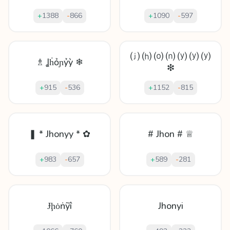
+
1388
-
866
+
1090
-
597
⒥ ⒣ ⒪ ⒩ ⒴ ⒴ ⒴
♗ Ʝḣỏɲỷỳ ❄
❇
+
915
-
536
+
1152
-
815
❚ * Jhonyy * ✿
# Jhon # ♕
+
983
-
657
+
589
-
281
Ɉḩȯṅỹî
Jhonyi