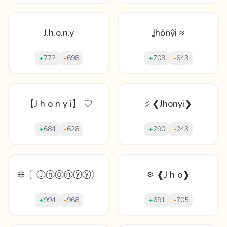
J.h.o.n.y
Ʝḧȱṅŷi ≈
+
772
-
698
+
703
-
643
【J h o n y i】 ♡
♯ ❮Jhonyi❯
+
684
-
628
+
290
-
243
❊ 〘Ⓙⓗⓞⓝⓨⓨ〙
❄ ❰J h o❱
+
994
-
968
+
691
-
705