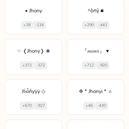
• Jhony
ʲʰṑոỹ ■
+
38
-
134
+
290
-
443
☜ ❬Jhony❭ ❀
『ᴊʜᴏɴʏ』 ♥
+
372
-
572
+
712
-
920
Ɉḣȫňƴÿẏ ◇
❉ * Jhonyi * ☼
+
670
-
927
+
46
-
430