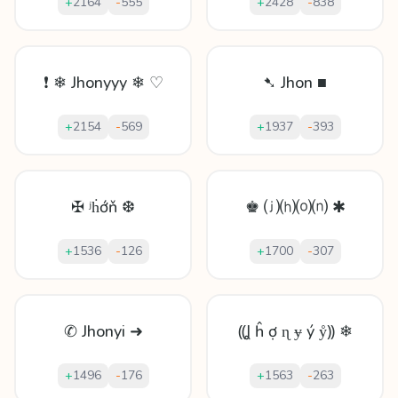
+
2164
-
555
+
2428
-
838
❗ ❄ Jhonyyy ❄ ♡
➷ Jhon ■
+
2154
-
569
+
1937
-
393
✠ ʲḣớň ❆
♚ ⒥⒣⒪⒩ ✱
+
1536
-
126
+
1700
-
307
✆ Jhonyi ➜
⸨Ʝ ĥ ợ ɳ ɏ ý ẙ⸩ ❄
+
1496
-
176
+
1563
-
263