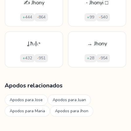
✍ Jhony
⁃ Jhonyi □
+
444
-
864
+
99
-
540
Ʝ.ħ.ộ.ⁿ
→ Jhony
+
432
-
951
+
28
-
954
Mostrando
60
apodos para
Jhony
Apodos relacionados
Apodos para
Jose
Apodos para
Juan
Apodos para
Maria
Apodos para
Jhon