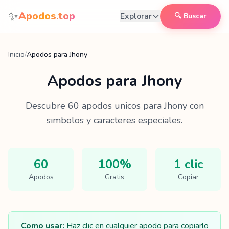
Saltar al contenido
✨
Apodos.top
Explorar
🔍 Buscar
Inicio
/
Apodos para Jhony
Apodos para
Jhony
Descubre
60
apodos unicos para
Jhony
con
simbolos y caracteres especiales.
60
100%
1 clic
Apodos
Gratis
Copiar
Como usar:
Haz clic en cualquier apodo para copiarlo