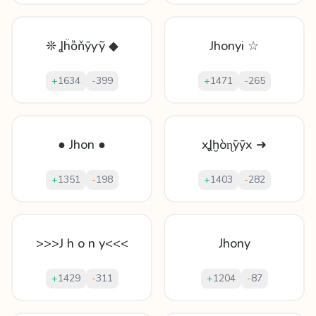
❊ Ʝḧȍňȳƴỹ ◆
Jhonyi ☆
+
1634
-
399
+
1471
-
265
● Jhon ●
xꞲḫòɳȳȳx ➜
+
1351
-
198
+
1403
-
282
>>>J h o n y<<<
Jhony
+
1429
-
311
+
1204
-
87