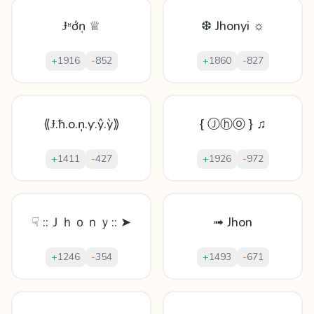
Ɉᵸớṇ ♕
❆ Jhonyi ☼
+
1916
-
852
+
1860
-
827
⟪Ɉ.ħ.o.ņ.ƴ.ŷ.ỳ⟫
{ Ⓙⓗⓞ } ♫
+
1411
-
427
+
1926
-
972
☟ ::Ｊｈｏｎｙ:: ➤
➟ Jhon
+
1246
-
354
+
1493
-
671