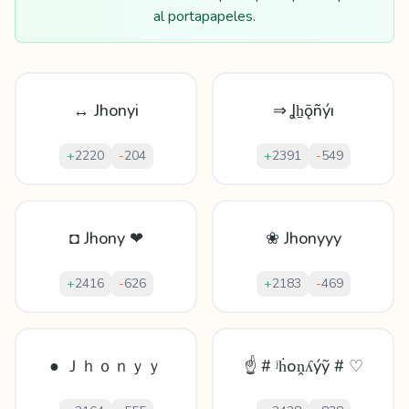
al portapapeles.
↔ Jhonyi
⇒ Ʝẖǭñýı
+
2220
-
204
+
2391
-
549
◘ Jhony ❤
❀ Jhonyyy
+
2416
-
626
+
2183
-
469
● Ｊｈｏｎｙｙ
☝ # ʲḣоṋʎýỹ # ♡