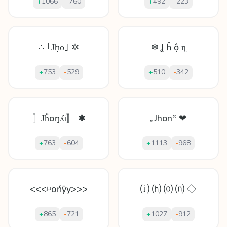
+
1066
-
760
+
492
-
223
∴ ｢Ɉḥᴏ｣ ✲
❄ Ʝ ĥ ộ ɳ
+
753
-
529
+
510
-
342
〚Ɉḧоŋʎi〛 ✱
„Jhon‟ ❤
+
763
-
604
+
1113
-
968
<<<ʲᵸоńȳy>>>
⒥ ⒣ ⒪ ⒩ ◇
+
865
-
721
+
1027
-
912