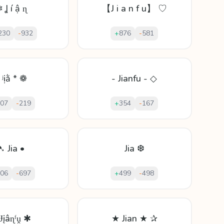
 Ʝ í ậ ɳ
【J i a n f u】 ♡
230
-
932
+
876
-
581
 ʲịằ * ❁
- Jianfu - ◇
07
-
219
+
354
-
167
➷ Jia •
Jia ❆
06
-
697
+
499
-
498
Ɉįâɳᶠṷ ✱
★ Jian ★ ✰