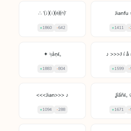
∴ ‘⒥⒤⒜⒩’
Jianfu
+
1860
-
642
+
1411
-
✦ ʲᴉảṇᵮᵤ
♪ >>>Ɉ í å
+
1883
-
804
+
1599
-
<<<Jian>>> ♪
Ʝỉấñᵮᵤ
+
1094
-
288
+
1671
-