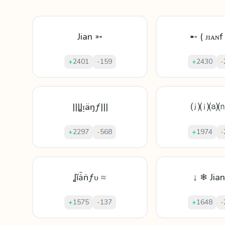
Jian ➳
➸ ( ᴊɪᴀɴf
+
2401
-
159
+
2430
-
|||Ʝᴉäŋƒ|||
⒥⒤⒜⒩
+
2297
-
568
+
1974
-
Ʝĭǡṅƒυ ≈
↓ ❄ Jia
+
1575
-
137
+
1648
-