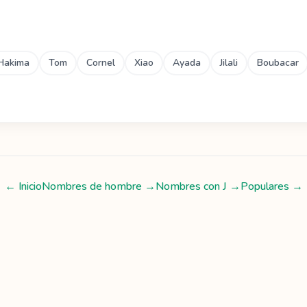
Hakima
Tom
Cornel
Xiao
Ayada
Jilali
Boubacar
← Inicio
Nombres de hombre
→
Nombres con
J
→
Populares →