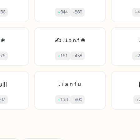
586
+
844
-
889
+
4
 ❀
✍ J.i.a.n.f ❀
479
+
191
-
458
+
2
ṷ|||
J i a n f u
❙
907
+
138
-
800
+