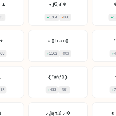
ử ▲
• Ʝⁱẫɲf ❄
❄
35
+
1204
-
868
+
1
 ➜
○ ⸨J i a n⸩
*
208
+
1102
-
903
+
4
△
❮ᴶȉáńƒů❯
118
+
433
-
391
+
7
ḟ
♪ Ʝĭąոḟú ♪ ❇
⁌ 