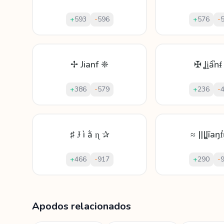
+
593
-
596
+
576
-
✢ Jianf ❈
✠ Ʝḭẩŉᵮ
+
386
-
579
+
236
-
♯ Ɉ ì ằ ɳ ✰
≈ |||Ʝīаŋḟ
+
466
-
917
+
290
-
Mostrando
60
apodos para
Jianfu
Apodos relacionados