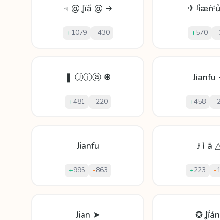
☟ @ Ʝïă @ ➜
✈ ʲỉæṅᶠ
+
1079
-
430
+
570
-
❚ Ⓙⓘⓐ ❆
Jianfu
+
481
-
220
+
458
-
Jianfu
Ɉ ì ā 
+
996
-
863
+
223
-
Jian ➤
✪ Ʝḯán