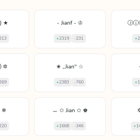
 ) ★
- Jianf - ♔
Ⓙⓘ
213
+
2319
-
231
+
2
 ✲
✬ „Jian‟ ☆
269
+
2383
-
760
+
1
n ❄
↔ ✩ Jian ✩ ♚
✲
220
+
1668
-
346
+
1