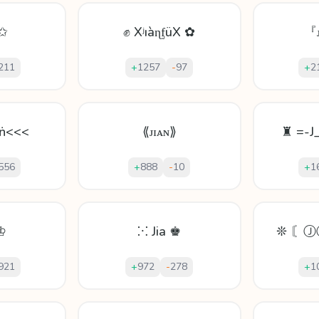
 ✩
✊ XʲıàɳᶂüX ✿
『ᴊ
211
+
1257
-
97
+
2
 ṅ<<<
⟪ᴊɪᴀɴ⟫
♜ =-J
556
+
888
-
10
+
1
 ♔
⁙ Jia ♚
❊ 〘
921
+
972
-
278
+
1