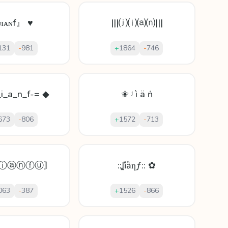
ɪᴀɴf』 ♥
|||⒥⒤⒜⒩|||
131
-
981
+
1864
-
746
_i_a_n_f-= ◆
✬ ʲ ì ä ṅ
673
-
806
+
1572
-
713
Ⓙⓘⓐⓝⓕⓤ〙
::Ʝȉȁƞƒ:: ✿
063
-
387
+
1526
-
866