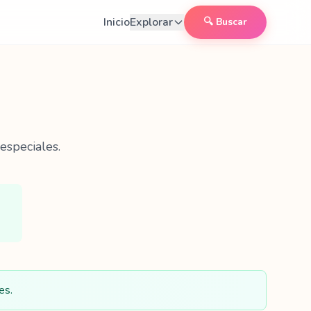
Inicio
Explorar
🔍 Buscar
especiales.
es.