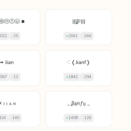
ⓐⓝⓕⓤ ■
|||Ʝĩᵃ|||
022
-
25
+
2041
-
246
➟ Jian
⁖ ❬Jianf❭
567
-
12
+
1842
-
294
 ᴊ ɪ ᴀ ɴ
_ Ʝȉąṅƒṵ _
424
-
140
+
1408
-
126