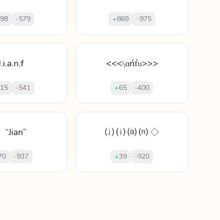
98
-
579
+
869
-
975
J.i.a.n.f
<<<ʲᵢαńḟυ>>>
15
-
541
+
65
-
400
 “Jian”
⒥ ⒤ ⒜ ⒩ ◇
70
-
937
+
39
-
920