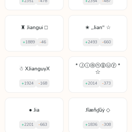
+
2351
-
478
+
2354
-
487
♜ Jiangui □
✬ „Jian‟ ☆
+
1889
-
46
+
2493
-
660
* Ⓙⓘⓐⓝⓖⓤⓨ *
☃ XJianguyX
☆
+
1924
-
168
+
2014
-
373
● Jia
Ɉĩæňɠũẏ ◇
+
2201
-
663
+
1836
-
308