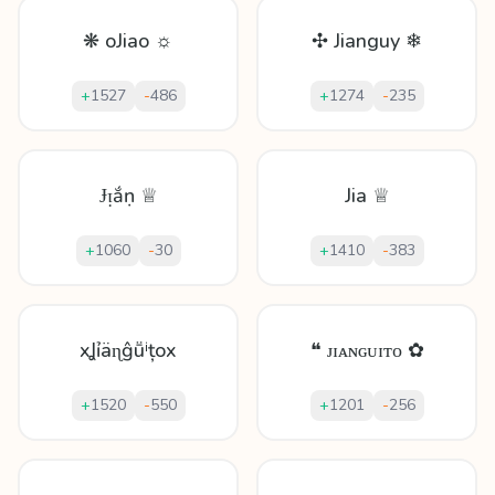
❋ oJiao ☼
✣ Jianguy ❄
+
1527
-
486
+
1274
-
235
Ɉᴉắṇ ♕
Jia ♕
+
1060
-
30
+
1410
-
383
xꞲỉäɳĝṻⁱțox
❝ ᴊɪᴀɴɢᴜɪᴛᴏ ✿
+
1520
-
550
+
1201
-
256