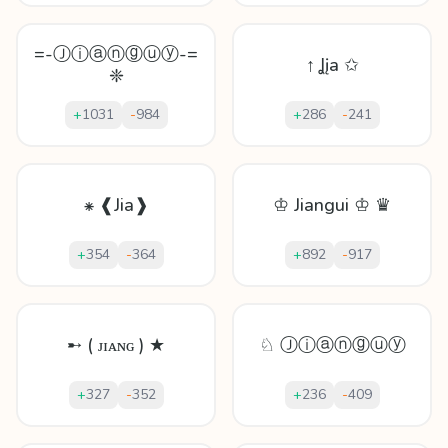
=-Ⓙⓘⓐⓝⓖⓤⓨ-=
↑ Ʝįa ✩
❈
+
1031
-
984
+
286
-
241
⁕ ❰Jia❱
♔ Jiangui ♔ ♛
+
354
-
364
+
892
-
917
➸ ( ᴊɪᴀɴɢ ) ★
♘ Ⓙⓘⓐⓝⓖⓤⓨ
+
327
-
352
+
236
-
409