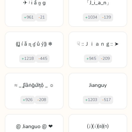
✈ ʲ і ầ ṋ g
「J_i_a_n」
+
961
-
21
+
1034
-
139
⸨Ʝ í ẵ ɳ ɠ û ẙ⸩ ❄
☟ ::Ｊｉａｎｇ:: ➤
+
1218
-
445
+
945
-
209
≈ _ Ʝȉȁṅḡứìțộ _ ☼
Jianguy
+
926
-
208
+
1203
-
517
@ Jianguo @ ❤
⒥⒤⒜⒩