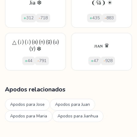
Jia ❆
❨ᴶỉā❩ ☀
+
312
-
718
+
435
-
883
△ ⒥ ⒤ ⒜ ⒩ ⒢ ⒰
ᴊɪᴀɴ ♛
⒴ ❇
+
44
-
791
+
47
-
928
Mostrando
60
apodos para
Jianguo
Apodos relacionados
Apodos para
Jose
Apodos para
Juan
Apodos para
Maria
Apodos para
Jianhua