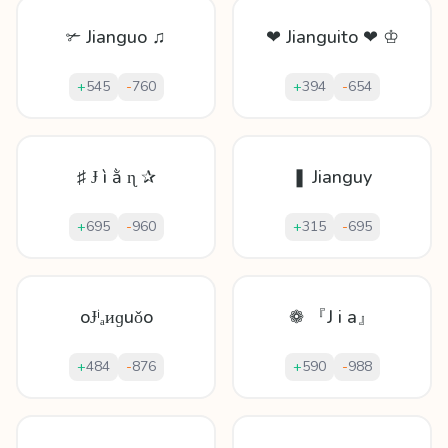
✃ Jianguo ♫
❤ Jianguito ❤ ♔
+
545
-
760
+
394
-
654
♯ Ɉ ì ằ ɳ ✰
❚ Jianguy
+
695
-
960
+
315
-
695
oɈⁱₐᴎɡuǒo
❁ 『J i a』
+
484
-
876
+
590
-
988