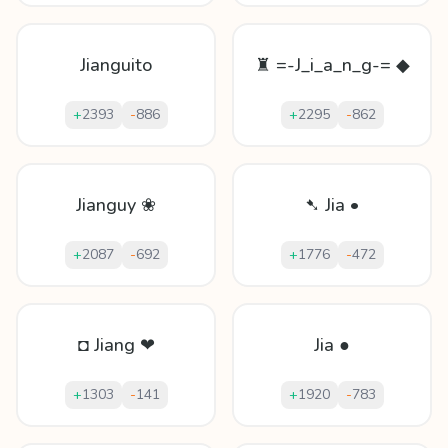
Jianguito
♜ =-J_i_a_n_g-= ◆
+
2393
-
886
+
2295
-
862
Jianguy ❀
➷ Jia •
+
2087
-
692
+
1776
-
472
◘ Jiang ❤
Jia ●
+
1303
-
141
+
1920
-
783