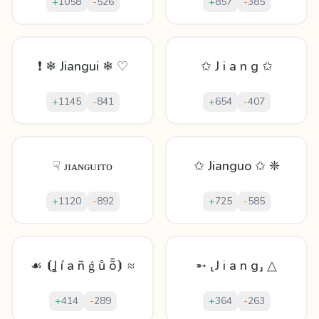
+
1058
-
526
+
857
-
385
❗ ❄ Jiangui ❄ ♡
✩ J i a n g ✩
+
1145
-
841
+
654
-
407
☟ ᴊɪᴀɴɢᴜɪᴛᴏ
✩ Jianguo ✩ ❈
+
1120
-
892
+
725
-
585
☙ ⦗Ʝ í a ñ ǵ ů ȭ⦘ ≈
➵ ⸤J i a n g⸥ △
+
414
-
289
+
364
-
263