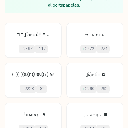
al portapapeles.
◘ * Ʝĭαṋġűộ * ○
➞ Jiangui
+
2497
-
117
+
2472
-
274
⒥⒤⒜⒩⒢⒰⒤ ❆
::Ʝȉȁƞĝ:: ✿
+
2228
-
82
+
2290
-
292
『ᴊɪᴀɴɢ』 ♥
↓ Jiangui ■