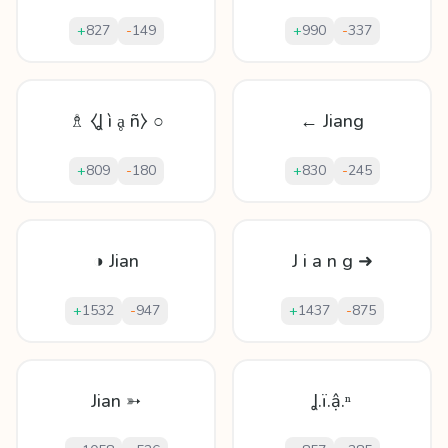
+
827
-
149
+
990
-
337
♗ ⧼Ʝ ì ḁ ñ⧽ ○
← Jiang
+
809
-
180
+
830
-
245
◑ Jian
J i a n g ➜
+
1532
-
947
+
1437
-
875
Jian ➳
Ʝ.ï.ậ.ⁿ