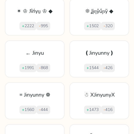
✶ ♔ Ɉȋńyṳ ♔ ◆
❊ Ʝįƞŷűɲỹ ◆
+
2222
-
995
+
1502
-
320
← Jinyu
❪Jinyunny❫
+
1991
-
868
+
1544
-
426
≡ Jinyunny ❁
☃ XJinyunyX
+
1560
-
444
+
1473
-
416