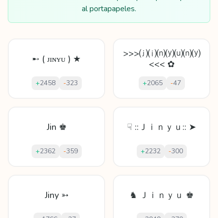
al portapapeles.
>>>⒥⒤⒩⒴⒰⒩⒴
➸ ( ᴊɪɴʏᴜ ) ★
<<< ✿
+
2458
-
323
+
2065
-
47
Jin ♚
☟ ::Ｊｉｎｙｕ:: ➤
+
2362
-
359
+
2232
-
300
Jiny ➳
♞ Ｊｉｎｙｕ ♚