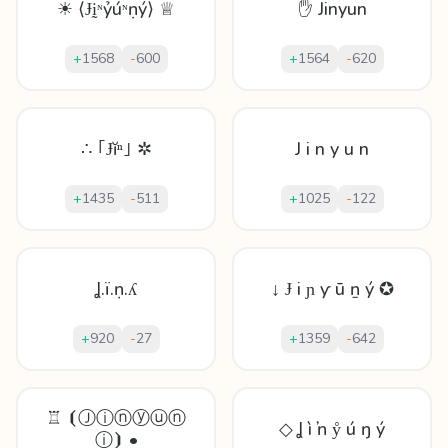
☀ ⟨Ɉḭᶰỷúᶰṇý⟩ ♕
✋ Jinyun
+
1568
-
600
+
1564
-
620
∴ ｢Ɉĭⁿ｣ ✲
J i n y u n
+
1435
-
511
+
1025
-
122
Ʝ.ï.ṇ.ʎ
↓ Ɉ і ɲ ƴ ū ṉ ý ✪
+
920
-
27
+
1359
-
642
♖ ⦗Ⓙⓘⓝⓨⓤⓝ
◇ Ʝ ì ŉ ẙ ú ŋ ý
ⓘ⦘ •