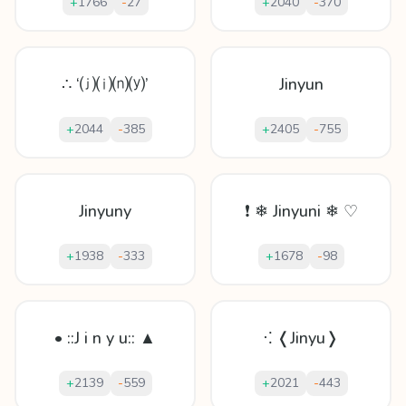
+
1766
-
27
+
2040
-
370
∴ ‘⒥⒤⒩⒴’
Jinyun
+
2044
-
385
+
2405
-
755
Jinyuny
❗ ❄ Jinyuni ❄ ♡
+
1938
-
333
+
1678
-
98
• ::J i n y u:: ▲
⁖ ❬Jinyu❭
+
2139
-
559
+
2021
-
443