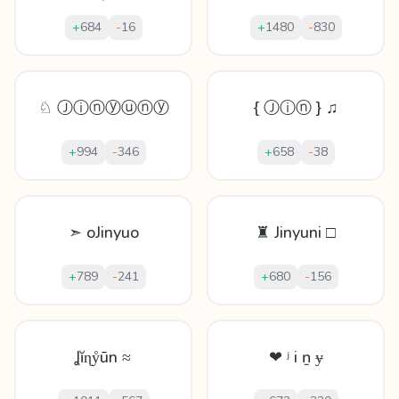
+
684
-
16
+
1480
-
830
♘ Ⓙⓘⓝⓨⓤⓝⓨ
{ Ⓙⓘⓝ } ♫
+
994
-
346
+
658
-
38
➣ oJinyuo
♜ Jinyuni □
+
789
-
241
+
680
-
156
Ʝĭɳẙūn ≈
❤ ʲ і ṉ ɏ