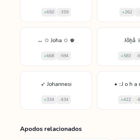
+
650
-
359
+
262
-
↔ ✩ Joha ✩ ♚
Ɉṏḫẫ 
+
668
-
594
+
583
-
➶ Johannesi
• ::J o h a
+
334
-
434
+
422
-
Mostrando
60
apodos para
Johannes
Apodos relacionados