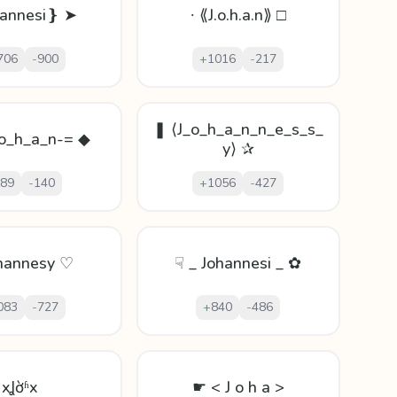
annesi❵ ➤
∙ ⟪J.o.h.a.n⟫ □
706
-
900
+
1016
-
217
❚ ⟨J_o_h_a_n_n_e_s_s_
o_h_a_n-= ◆
y⟩ ✰
89
-
140
+
1056
-
427
hannesy ♡
☟ _ Johannesi _ ✿
083
-
727
+
840
-
486
xꞲờʱx
☛ < J o h a >