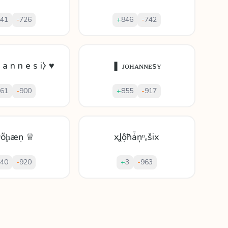
41
-
726
+
846
-
742
 a n n e s i⧽ ♥
❚ ᴊᴏʜᴀɴɴᴇsʏ
61
-
900
+
855
-
917
ʲṏḩæṇ ♕
xꞲộħǡņⁿₑšix
40
-
920
+
3
-
963