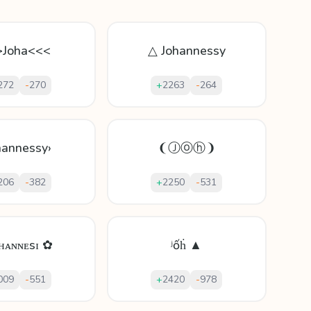
>Joha<<<
△ Johannessy
272
-
270
+
2263
-
264
hannessy›
❨Ⓙⓞⓗ❩
206
-
382
+
2250
-
531
ᴏʜᴀɴɴᴇsɪ ✿
ʲốḣ ▲
009
-
551
+
2420
-
978