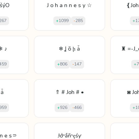
ëṥýO
J o h a n n e s y ☆
❴Joh
267
+
1099
-
285
+
1
❄ ♪
❄ Ʝ õ ḩ ǡ
♜ =-J_
459
+
806
-
147
+
7
 ǡ
⇑ # Joh # •
◙ Jo
959
+
926
-
466
+
1
 n e s⸧
Ɉớᵸầñᶰȩśƴ