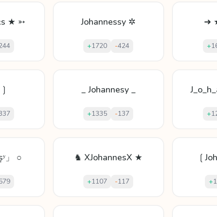
ᴇs ★ ➳
Johannessy ✲
➜ 
244
+
1720
-
424
+
1
h❳
_ Johannesy _
J_o_h_
337
+
1335
-
137
+
1
șʸ」 ○
♞ XJohannesX ★
❲Jo
579
+
1107
-
117
+
1