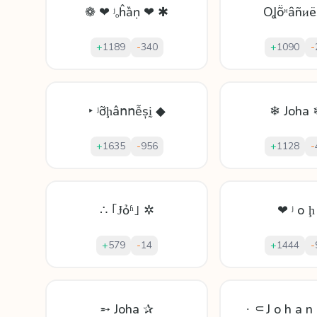
❁ ❤ ʲₒĥȁṇ ❤ ✱
OꞲṏᵸȃñᴎ
+
1189
-
340
+
1090
-
‣ ʲỡḩâոոễșḭ ◆
❄ Joha 
+
1635
-
956
+
1128
-
∴ ｢Ɉỏʱ｣ ✲
❤ ʲ о ḩ
+
579
-
14
+
1444
-
➵ Joha ✰
∙ ⸦J o h a n