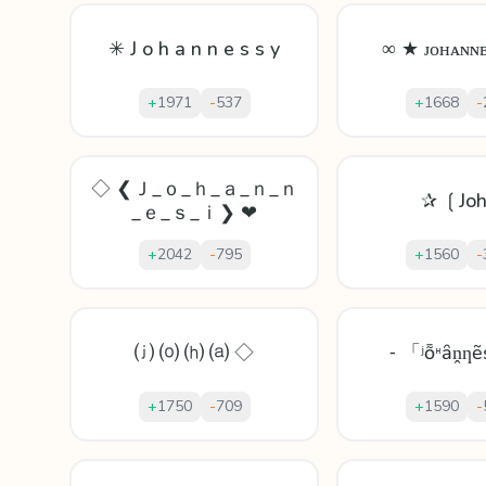
✳ J o h a n n e s s y
∞ ★ ᴊᴏʜᴀɴɴ
+
1971
-
537
+
1668
-
◇ ❮Ｊ_ｏ_ｈ_ａ_ｎ_ｎ
✰ ❲Jo
_ｅ_ｓ_ｉ❯ ❤
+
2042
-
795
+
1560
-
⒥ ⒪ ⒣ ⒜ ◇
⁃ 「ʲȭᵸȃṋƞẽ
+
1750
-
709
+
1590
-