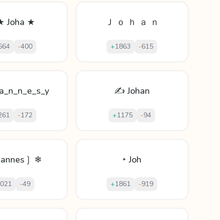
★ Joha ★
Ｊ ｏ ｈ ａ ｎ
664
-
400
+
1863
-
615
a_n_n_e_s_y
✍ Johan
261
-
172
+
1175
-
94
hannes❳ ❄
‣ Joh
021
-
49
+
1861
-
919