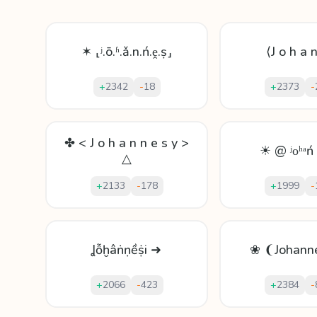
✶ ⸤ʲ.ō.ʱ.ǎ.n.ń.ḙ.ṣ⸥
⟨J o h a 
+
2342
-
18
+
2373
-
✤ < J o h a n n e s y >
☀ @ ʲοʰᵃ
△
+
2133
-
178
+
1999
-
Ʝỗḫâṅṇềṩi ➜
❀ ❨Johann
+
2066
-
423
+
2384
-