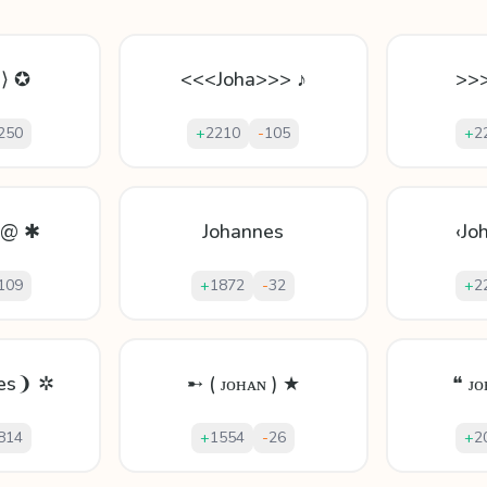
n⟩ ✪
<<<Joha>>> ♪
>>
250
+
2210
-
105
+
2
ń @ ✱
Johannes
‹Jo
109
+
1872
-
32
+
2
es❩ ✲
➸ ( ᴊᴏʜᴀɴ ) ★
❝ ᴊ
814
+
1554
-
26
+
2