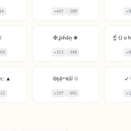
14
+
457
-
289
+
8
♕
✠ Ʝȯḧǎṉ ❀
☝ ⧼J o h
605
+
313
-
348
+
8
 n:: ▲
ʲȍḫậⁿᶰēṥḯ ✩
➶ 
612
+
257
-
951
+
1