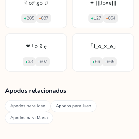
☟ oɈᵒₓḛo ♫
✦ |||Joxe|||
+
285
-
887
+
127
-
854
❤ ʲ о ẍ ḙ
「J_o_x_e」
+
33
-
807
+
66
-
865
Mostrando
60
apodos para
Joxe
Apodos relacionados
Apodos para
Jose
Apodos para
Juan
Apodos para
Maria