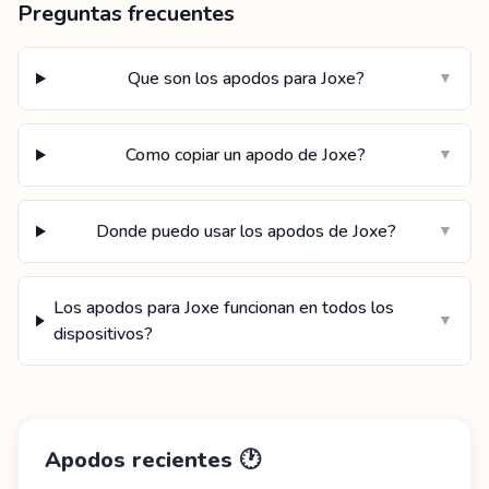
Preguntas frecuentes
Que son los apodos para Joxe?
▼
Como copiar un apodo de Joxe?
▼
Donde puedo usar los apodos de Joxe?
▼
Los apodos para Joxe funcionan en todos los
▼
dispositivos?
Apodos recientes
🕐