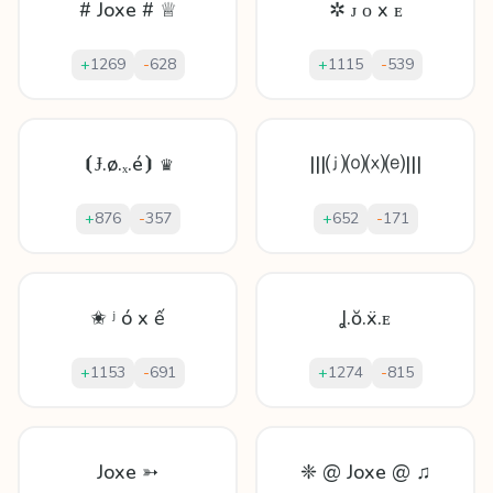
# Joxe # ♕
✲ ᴊ ᴏ x ᴇ
+
1269
-
628
+
1115
-
539
⦗Ɉ.ø.ₓ.é⦘ ♛
|||⒥⒪⒳⒠|||
+
876
-
357
+
652
-
171
✬ ʲ ó х ế
Ʝ.ŏ.ẍ.ᴇ
+
1153
-
691
+
1274
-
815
Joxe ➳
❈ @ Joxe @ ♫