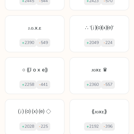
+
2445
-
544
+
2423
-
570
ᴊ.ᴏ.x.ᴇ
∴ ‘⒥⒪⒳⒠’
+
2390
-
549
+
2049
-
224
○ ⸨J o x e⸩
ᴊᴏxᴇ ♛
+
2258
-
441
+
2360
-
557
⒥ ⒪ ⒳ ⒠ ◇
⟪ᴊᴏxᴇ⟫
+
2028
-
225
+
2192
-
396