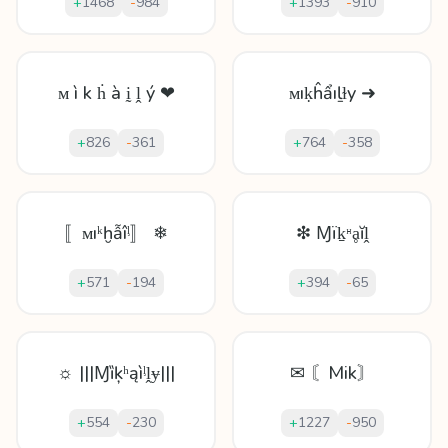
+
1468
-
984
+
1393
-
910
ᴍ ì k ḣ à ḭ ḽ ý ❤
ᴍıḳĥẩıḻɫy ➜
+
826
-
361
+
764
-
358
〚ᴍıᵏḫẫîᶪ〛 ❄
❇ Ɱïḵᵸḁĭḽ
+
571
-
194
+
394
-
65
☼ |||Ɱȉķʰąìᶪḽɏ|||
✉ 〘Mik〙
+
554
-
230
+
1227
-
950