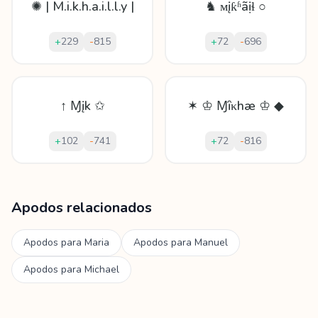
✺ | M.i.k.h.a.i.l.l.y |
♞ ᴍįƙʱãịɬ ○
+
229
-
815
+
72
-
696
↑ Ɱįk ✩
✶ ♔ Ɱȋκhæ ♔ ◆
+
102
-
741
+
72
-
816
Mostrando
60
apodos para
Mikhail
Apodos relacionados
Apodos para
Maria
Apodos para
Manuel
Apodos para
Michael