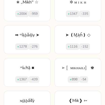
✬ „Mikh‟ ☆
✲ ᴍ ɪ ᴋ ʜ
+
2004
-
959
+
1347
-
335
➡ ᵐḯḳḩẫıḻɬy ➤
➤ ❪Ɱᵢķĥ❫ ◇
+
1278
-
276
+
1116
-
152
ᵐḯᴋհặ ■
➢ 〚ᴍɪᴋʜᴀɪʟɪ〛 ♚
+
1367
-
439
+
898
-
54
ᴍḭḳḩấíӏľỳ
❰Mik❱ ➳