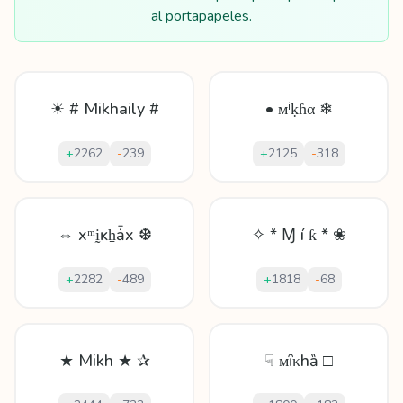
al portapapeles.
☀ # Mikhaily #
• ᴍⁱḳɦα ❄
+
2262
-
239
+
2125
-
318
⇔ xᵐḭĸẖǡx ❆
✧ * Ɱ í ƙ * ❀
+
2282
-
489
+
1818
-
68
★ Mikh ★ ✰
☟ ᴍȋκhȁ □