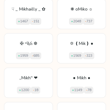
☟ _ Mikhailly _ ✿
❋ oMiko ☼
+
1467
-
151
+
2048
-
737
✠ ᵐĩḳḣ ❆
✡ ❪Mik❫ ●
+
1959
-
685
+
1569
-
323
„Mikh‟ ❤
● Mikh ●
+
1200
-
18
+
1149
-
78