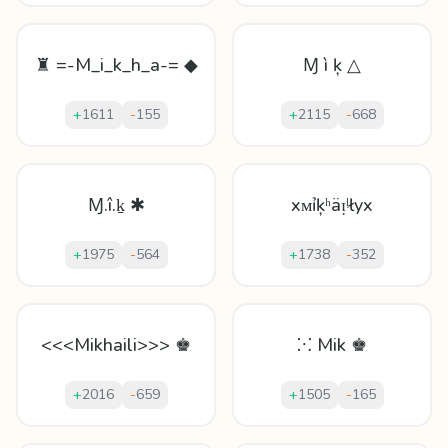
♜ =-M_i_k_h_a-= ◆
Ɱ ì ķ △
+
1611
-
155
+
2115
-
668
Ɱ.î.ḵ ✱
xᴍỉķʰäᴉᶪłyx
+
1975
-
564
+
1738
-
352
<<<Mikhaili>>> ♚
⁙ Mik ♚
+
2016
-
659
+
1505
-
165