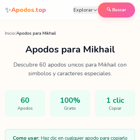
Saltar al contenido
✨
Apodos.top
Explorar
🔍 Buscar
Inicio
/
Apodos para Mikhail
Apodos para
Mikhail
Descubre
60
apodos unicos para
Mikhail
con
simbolos y caracteres especiales.
60
100%
1 clic
Apodos
Gratis
Copiar
Como usar:
Haz clic en cualquier apodo para copiarlo