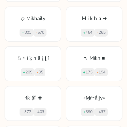
◇ Mikhaily
M i k h a ➜
+
801
-
570
+
454
-
265
♘ ᵐ í ḵ h ā ḭ ɭ í
➷ Mikh ■
+
209
-
35
+
175
-
194
ᵐĭƙʱặĭᶪ ♚
«Ɱiᵏᵸẩįḷỵ»
+
377
-
403
+
390
-
437