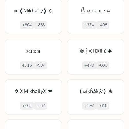
⁍ ❰Mikhaily❱ ◇
✋ ᴍ ɪ ᴋ ʜ ᴀ ≈
+
804
-
883
+
374
-
498
ᴍ.ɪ.ᴋ.ʜ
♚ ⒨⒤⒦⒣ ✱
+
716
-
997
+
479
-
836
✲ XMikhailyX ❤
❪ᴍḯķĥâîƚļỹ❫ ❀
+
403
-
762
+
192
-
616