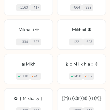
+
1163
-
417
+
864
-
229
Mikhaili ❈
Mikhail ❇
+
1334
-
727
+
1221
-
623
◙ Mikh
♝ :: M i k h a :: ❈
+
1330
-
745
+
1450
-
932
✿ ❲Mikhaily❳
⟪⒨⒤⒦⒣⒜⒤⒧⒴⟫