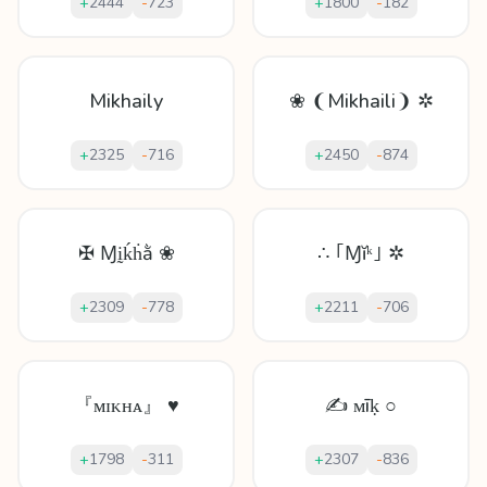
+
2444
-
723
+
1800
-
182
Mikhaily
❀ ❨Mikhaili❩ ✲
+
2325
-
716
+
2450
-
874
✠ Ɱḭḱḣằ ❀
∴ ｢Ɱĭᵏ｣ ✲
+
2309
-
778
+
2211
-
706
『ᴍɪᴋʜᴀ』 ♥
✍ ᴍīḳ ○
+
1798
-
311
+
2307
-
836