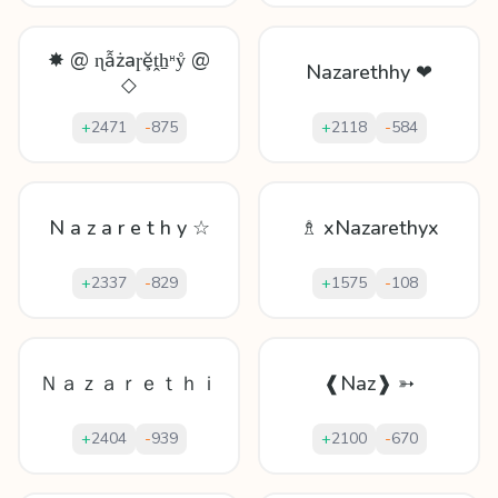
✸ @ ɳẫżaɼḝṱẖᵸẙ @
Nazarethhy ❤
◇
+
2471
-
875
+
2118
-
584
N a z a r e t h y ☆
♗ xNazarethyx
+
2337
-
829
+
1575
-
108
Ｎａｚａｒｅｔｈｉ
❰Naz❱ ➳
+
2404
-
939
+
2100
-
670