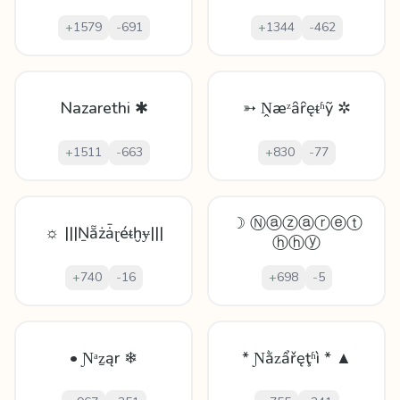
+
1579
-
691
+
1344
-
462
Nazarethi ✱
➳ Ṋæᶻȃȓęᵵʱỹ ✲
+
1511
-
663
+
830
-
77
☽ Ⓝⓐⓩⓐⓡⓔⓣ
☼ |||Ṉẵżǡɽéᵵḫɏ|||
ⓗⓗⓨ
+
740
-
16
+
698
-
5
• Ɲᵃẕąr ❄
* Ɲằᴢẩřęţʱì * ▲