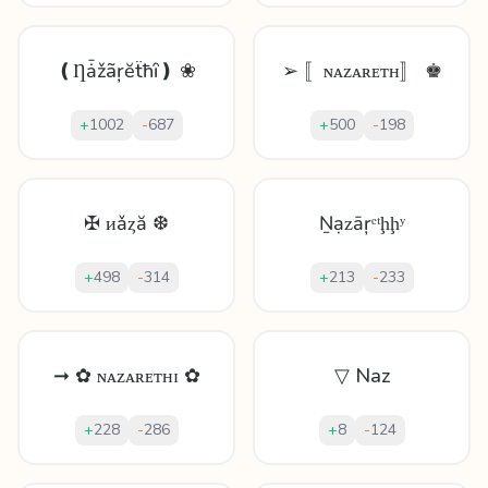
❪Ƞǡžãŗĕẗħȋ❫ ❀
➢ 〚ɴᴀᴢᴀʀᴇᴛʜ〛 ♚
+
1002
-
687
+
500
-
198
✠ ᴎǎȥă ❆
Ṉạᴢāŗᵉᵗḩḩʸ
+
498
-
314
+
213
-
233
➞ ✿ ɴᴀᴢᴀʀᴇᴛʜɪ ✿
▽ Naz
+
228
-
286
+
8
-
124