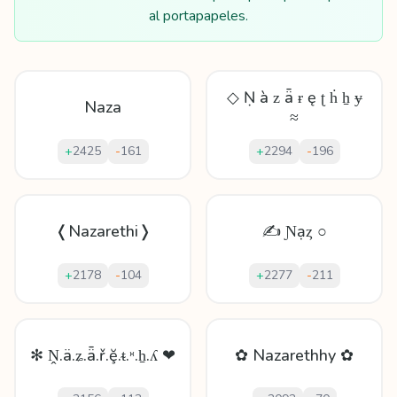
al portapapeles.
◇ Ṇ à ᴢ ǟ ɍ ę ʈ ḣ ẖ ɏ
Naza
≈
+
2425
-
161
+
2294
-
196
❬Nazarethi❭
✍ Ɲạȥ ○
+
2178
-
104
+
2277
-
211
✻ Ṋ.ä.ʑ.ǟ.ř.ḝ.ᵵ.ᵸ.ẖ.ʎ ❤
✿ Nazarethhy ✿