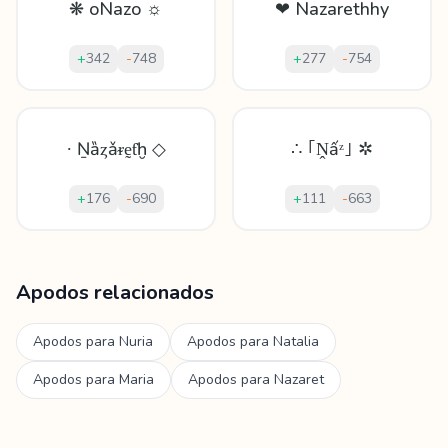
❋ oNazo ☼
❤ Nazarethhy
+
342
-
748
+
277
-
754
∙ Ṉȁȥǎᵲḛƭḫ ◇
∴ ｢Ṋấᶻ｣ ✲
+
176
-
690
+
111
-
663
Mostrando
60
apodos para
Nazareth
Apodos relacionados
Apodos para
Nuria
Apodos para
Natalia
Apodos para
Maria
Apodos para
Nazaret