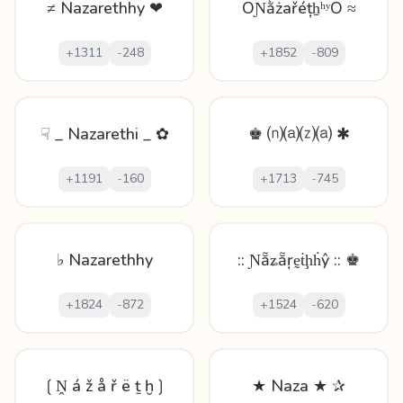
≠ Nazarethhy ❤
OƝằżařéțẖʰʸO ≈
+
1311
-
248
+
1852
-
809
☟ _ Nazarethi _ ✿
♚ ⒩⒜⒵⒜ ✱
+
1191
-
160
+
1713
-
745
♭ Nazarethhy
:: Ɲẵʑẵŗḛṫḩḣŷ :: ♚
+
1824
-
872
+
1524
-
620
❲Ṋ á ž å ř ë ṯ ḫ❳
★ Naza ★ ✰