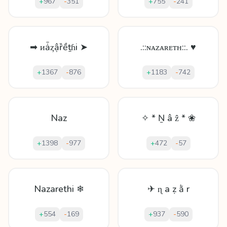
+
967
-
351
+
755
-
241
➡ ᴎǡȥậȑềṯɦi ➤
.::ɴᴀᴢᴀʀᴇᴛʜ::. ♥
+
1367
-
876
+
1183
-
742
Naz
✧ * Ṉ â ẑ * ❀
+
1398
-
977
+
472
-
57
Nazarethi ❄
✈ ɳ а ẓ ằ r
+
554
-
169
+
937
-
590