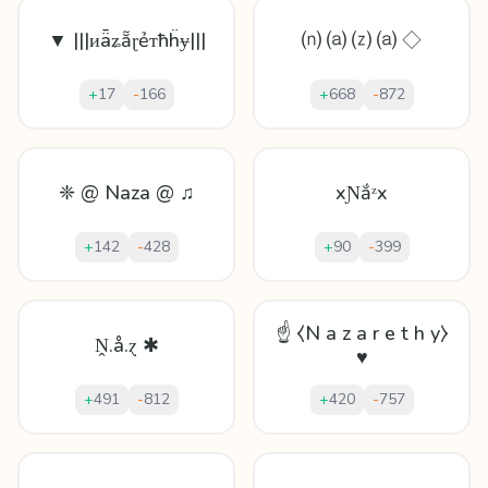
▼ |||ᴎǟʑẵɽẻᴛħḧɏ|||
⒩ ⒜ ⒵ ⒜ ◇
+
17
-
166
+
668
-
872
❈ @ Naza @ ♫
xƝắᶻx
+
142
-
428
+
90
-
399
☝ ⧼N a z a r e t h y⧽
Ṋ.å.ɀ ✱
♥
+
491
-
812
+
420
-
757