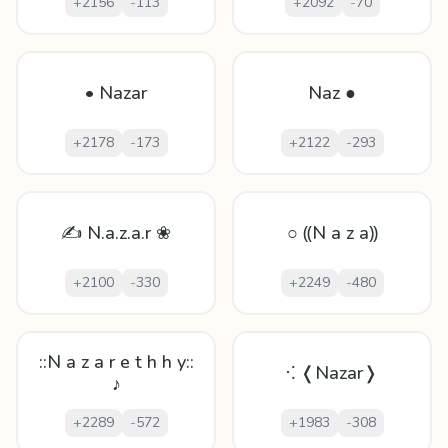
+
2156
-
113
+
2092
-
70
• Nazar
Naz ●
+
2178
-
173
+
2122
-
293
✍ N.a.z.a.r ❀
○ ⸨N a z a⸩
+
2100
-
330
+
2249
-
480
::N a z a r e t h h y::
⁖ ❬Nazar❭
♪
+
2289
-
572
+
1983
-
308