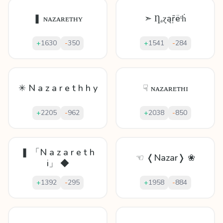
❚ ɴᴀᴢᴀʀᴇᴛʜʏ
➣ Ƞₐɀąṝëᵗḣ
+
1630
-
350
+
1541
-
284
✳ N a z a r e t h h y
☟ ɴᴀᴢᴀʀᴇᴛʜɪ
+
2205
-
962
+
2038
-
850
❚ 「N a z a r e t h
☜ ❬Nazar❭ ❀
i」 ◆
+
1392
-
295
+
1958
-
884