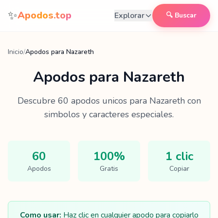
Saltar al contenido
✨
Apodos.top
Explorar
🔍 Buscar
Inicio
/
Apodos para Nazareth
Apodos para
Nazareth
Descubre
60
apodos unicos para
Nazareth
con
simbolos y caracteres especiales.
60
100%
1 clic
Apodos
Gratis
Copiar
Como usar:
Haz clic en cualquier apodo para copiarlo