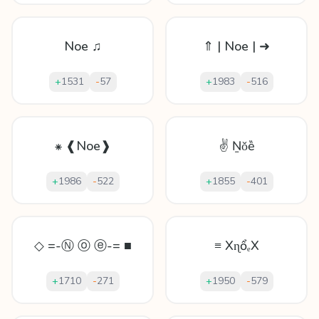
Noe ♫
⇑ | Noe | ➜
+
1531
-
57
+
1983
-
516
⁕ ❰Noe❱
✌ Ṉǒȅ
+
1986
-
522
+
1855
-
401
◇ =-Ⓝ ⓞ ⓔ-= ■
≡ XɳổₑX
+
1710
-
271
+
1950
-
579