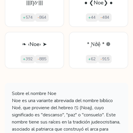
|||Ƞǒᵉ|||
● ❮Noe❯ ●
+
574
-
864
+
44
-
484
❧ ‹Noe› ➤
* Ɲởệ * ❁
+
392
-
885
+
62
-
915
Mostrando
60
apodos para
Noe
Sobre el nombre
Noe
Noe es una variante abreviada del nombre bíblico
Noé, que proviene del hebreo נֹחַ (Noaj), cuyo
significado es "descanso", "paz" o "consuelo". Este
nombre tiene sus raíces en la tradición judeocristiana,
asociado al patriarca que construyó el arca para