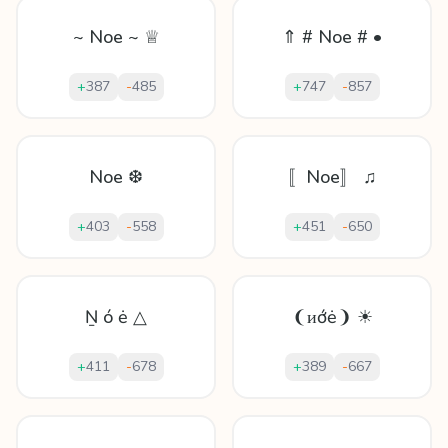
~ Noe ~ ♕
⇑ # Noe # •
+
387
-
485
+
747
-
857
Noe ❆
〚Noe〛 ♫
+
403
-
558
+
451
-
650
Ṉ ó ė △
❨ᴎớė❩ ☀
+
411
-
678
+
389
-
667