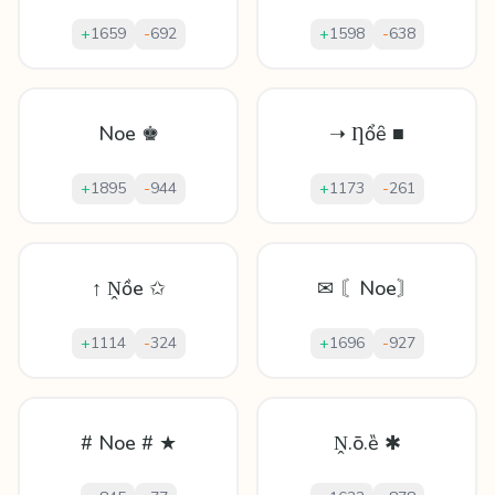
+
1659
-
692
+
1598
-
638
Noe ♚
➝ Ƞổȇ ■
+
1895
-
944
+
1173
-
261
↑ Ṋồe ✩
✉ 〘Noe〙
+
1114
-
324
+
1696
-
927
# Noe # ★
Ṋ.ō.ȅ ✱