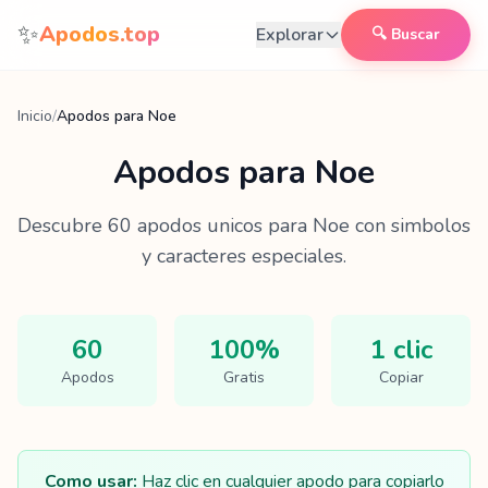
Saltar al contenido
✨
Apodos.top
Explorar
🔍 Buscar
Inicio
/
Apodos para Noe
Apodos para
Noe
Descubre
60
apodos unicos para
Noe
con simbolos
y caracteres especiales.
60
100%
1 clic
Apodos
Gratis
Copiar
Como usar:
Haz clic en cualquier apodo para copiarlo