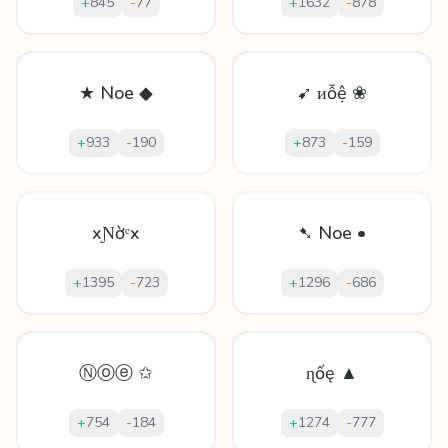
+
845
-
77
+
1632
-
878
★ Noe ◆
➹ ᴎỗệ ❀
+
933
-
190
+
873
-
159
xƝờᵉx
➷ Noe •
+
1395
-
723
+
1296
-
686
Ⓝⓞⓔ ✩
ɳốę ▲
+
754
-
184
+
1274
-
777