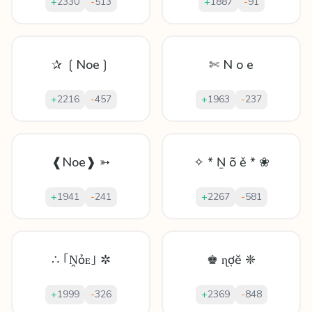
+
2330
-
513
+
1887
-
91
✰ ❲Noe❳
✄ N o e
+
2216
-
457
+
1963
-
237
❰Noe❱ ➳
✧ * Ṉ õ ě * ❀
+
1941
-
241
+
2267
-
581
∴ ｢Ṋỏᴇ｣ ✲
♚ ɳợĕ ❈
+
1999
-
326
+
2369
-
848