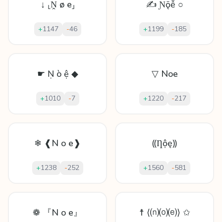
↓ ⸤Ṋ ø e⸥
✍ Ɲǭễ ○
+
1147
-
46
+
1199
-
185
☛ Ṇ ò ệ ◆
▽ Noe
+
1010
-
7
+
1220
-
217
❄ ❰N o e❱
⸨Ƞộę⸩
+
1238
-
252
+
1560
-
581
❁ 『N o e』
☨ ⟨⒩⒪⒠⟩ ✩