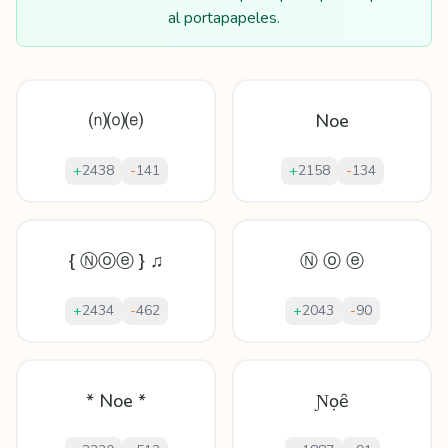
al portapapeles.
⒩⒪⒠
Noe
+
2438
-
141
+
2158
-
134
{ Ⓝⓞⓔ } ♫
Ⓝ ⓞ ⓔ
+
2434
-
462
+
2043
-
90
* Noe *
Ɲọȇ