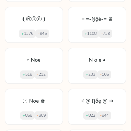
❨Ⓝⓞⓔ❩
≡ =-Ṉǭė-= ♛
+
1376
-
945
+
1108
-
739
‣ Noe
N o e •
+
518
-
212
+
233
-
105
⁙ Noe ♚
☟ @ Ƞőę @ ➜
+
858
-
809
+
822
-
844