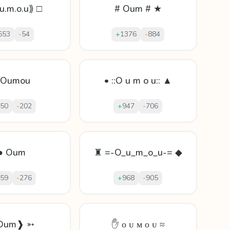
.u.m.o.u⟫ □
# Oum # ★
653
-
54
+
1376
-
884
 Oumou
• ::O u m o u:: ▲
50
-
202
+
947
-
706
● Oum
♜ =-O_u_m_o_u-= ◆
59
-
276
+
968
-
905
Oum❱ ➳
✋ ᴏ ᴜ ᴍ ᴏ ᴜ ≈