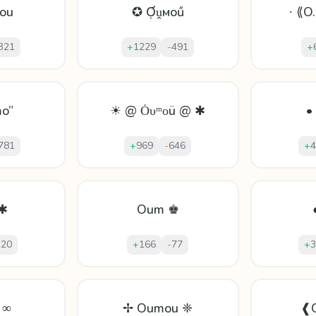
ou
✪ Ợṷмoű
∙ ⟪O
321
+
1229
-
491
+
o”
☀ @ Ȯυᵐᴏü @ ✱
•
781
+
969
-
646
+
4
 ✱
Oum ♚
120
+
166
-
77
+
3
 ∞
✢ Oumou ❈
❰