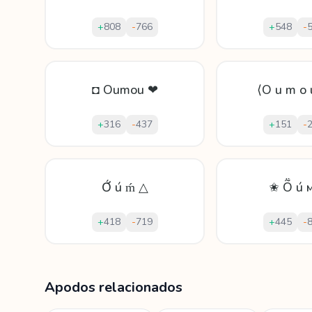
+
808
-
766
+
548
-
◘ Oumou ❤
⟨O u m o 
+
316
-
437
+
151
-
Ớ ú ḿ △
✬ Ṏ ú м
+
418
-
719
+
445
-
Mostrando
60
apodos para
Oumou
Apodos relacionados