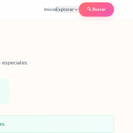
Inicio
Explorar
🔍 Buscar
 especiales.
es.