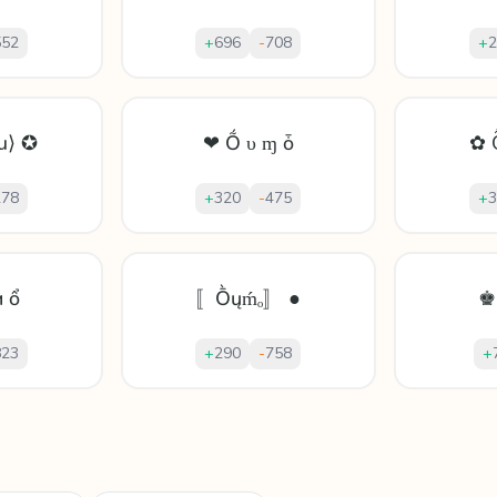
552
+
696
-
708
+
2
u⟩ ✪
❤ Ṍ υ ɱ ȱ
✿ 
278
+
320
-
475
+
3
 ổ
〚Ṑųḿₒ〛 ●
♚
823
+
290
-
758
+