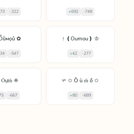
73
-
322
+
692
-
748
Ṏṻмọů ✿
↑ ❪Oumou❫ ♔
34
-
547
+
42
-
277
 Ȯựḿ ❈
✃ ✩ Ȍ ù ḿ ồ ✩
75
-
667
+
80
-
689