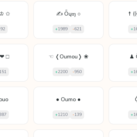
 ♔ ✩
✍ Ȫųɱ ○
☨ 
-
92
+
1989
-
621
+
1
 ❤ □
☜ ❬Oumou❭ ❀
♟ 
151
+
2200
-
950
+
1
ouo
● Oumo ●
387
+
1210
-
139
+
1