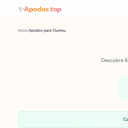
Saltar al contenido
✨
Apodos.top
Inicio
/
Apodos para Oumou
Descubre
6
Co