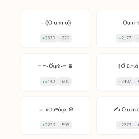
○ ⸨O u m o⸩
Oum 
+
2330
-
220
+
2177
-
≡ =-Ờųḿ-= ♛
⦗Ở.ũ.ᵚ.ô
+
2443
-
601
+
2487
-
⇔ xȮṳᵐȍṷx ❆
✍ O.u.m.
+
2220
-
593
+
2273
-