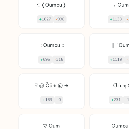
⁖ ❬Oumou❭
→ Oum
+
1827
-
996
+
1133
-
:: Oumou ::
❙ “Oum
+
695
-
315
+
1119
-
☟ @ Ȍŭḿ @ ➜
Ợ.ū.ɱ
+
163
-
0
+
231
-
▽ Oum
Oumou