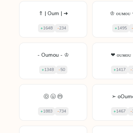
⇑ | Oum | ➜
♔ ᴏᴜᴍᴏᴜ
+
1648
-
234
+
1495
- Oumou - ♔
❤ ᴏᴜᴍᴏᴜ
+
1348
-
50
+
1417
-
Ⓞ ⓤ ⓜ
➣ oOum
+
1883
-
734
+
1467
-