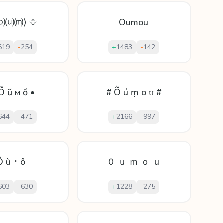
⟨⒪⒰⒨⟩ ✩
Oumou
619
-
254
+
1483
-
142
Ȭ ũ м ồ •
# Ṏ ú ṃ o ᴜ #
644
-
471
+
2166
-
997
Ộ ù ᵚ ô
Ｏ ｕ ｍ ｏ ｕ
603
-
630
+
1228
-
275