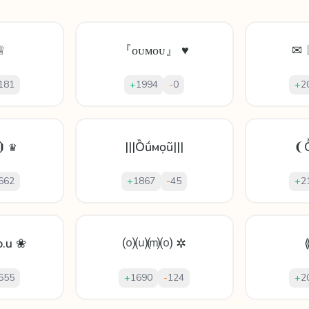
♕
『ᴏᴜᴍᴏᴜ』 ♥
✉
181
+
1994
-
0
+
2
⦘ ♛
|||Ȍṹмọũ|||
❨
662
+
1867
-
45
+
2
o.u ❀
⒪⒰⒨⒪ ✲
655
+
1690
-
124
+
2