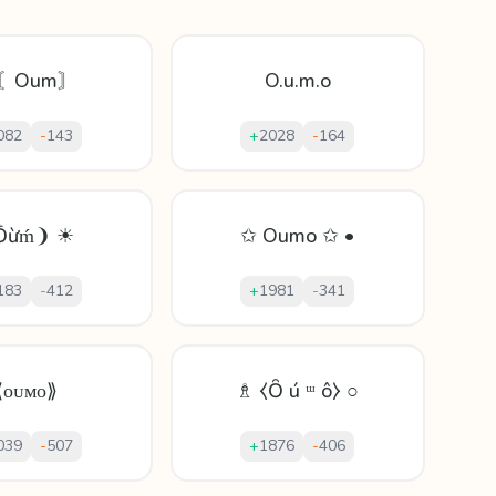
 〘Oum〙
O.u.m.o
082
-
143
+
2028
-
164
Ṑừḿ❩ ☀
✩ Oumo ✩ •
183
-
412
+
1981
-
341
⟪ᴏᴜᴍᴏ⟫
♗ ⧼Ȏ ú ᵚ ô⧽ ○
039
-
507
+
1876
-
406