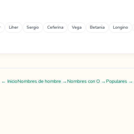
r
Liher
Sergio
Ceferina
Vega
Betania
Longino
← Inicio
Nombres de hombre
→
Nombres con
O
→
Populares →