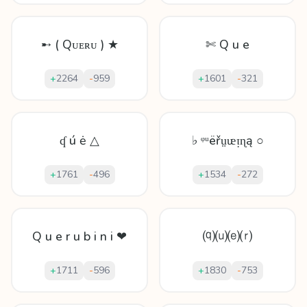
➸ ( Qᴜᴇʀᴜ ) ★
✄ Q u e
+
2264
-
959
+
1601
-
321
ʠ ú ė △
♭ ᵠᵘëřṳᵫᴉɳą ○
+
1761
-
496
+
1534
-
272
Q u e r u b i n i ❤
⒬⒰⒠⒭
+
1711
-
596
+
1830
-
753