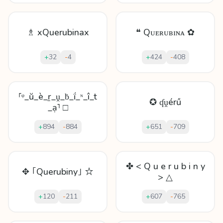
♗ xQuerubinax
❝ Qᴜᴇʀᴜʙɪɴᴀ ✿
+
32
-
4
+
424
-
408
⸢ᵠ_ŭ_è_ṟ_ṷ_ḃ_ḯ_ᶰ_î_t
✪ ʠṷérű
_ạ⸣ □
+
894
-
884
+
651
-
709
✤ < Q u e r u b i n y
✥ ｢Querubiny｣ ☆
> △
+
120
-
211
+
607
-
765