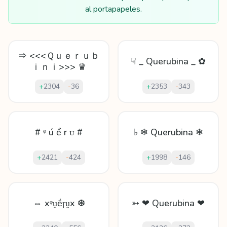
al portapapeles.
⇒ <<<Ｑｕｅｒｕｂ
☟ _ Querubina _ ✿
ｉｎｉ>>> ♛
+
2304
-
36
+
2353
-
343
# ᵠ ú ể r ᴜ #
♭ ❄ Querubina ❄
+
2421
-
424
+
1998
-
146
⇔ xᵠṳḗɼṷx ❆
➳ ❤ Querubina ❤