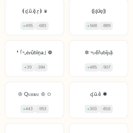
⦗ʠ.ũ.ḝ.ŗ⦘ ♛
⸨ʠứę⸩
+
495
-
683
+
568
-
889
❛ ｢ᵠᵤėɍȗḃīṉa｣ ❁
✲ ᵠᴜềȑuƅȋɲặ
+
39
-
384
+
485
-
907
♔ Qᴜᴇʀᴜ ♔ ✩
ʠ.ū.ȅ ✱
+
443
-
953
+
303
-
816