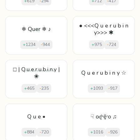
+
619
-
294
+
712
-
417
● <<<Q u e r u b i n
❄ Quer ❄ ♪
y>>> ✱
+
1234
-
944
+
975
-
724
□ | Q.u.e.r.u.b.i.n.y |
Q u e r u b i n y ☆
❀
+
465
-
235
+
1093
-
917
Q u e •
☟ oʠᵘḝʳo ♫
+
884
-
720
+
1016
-
926