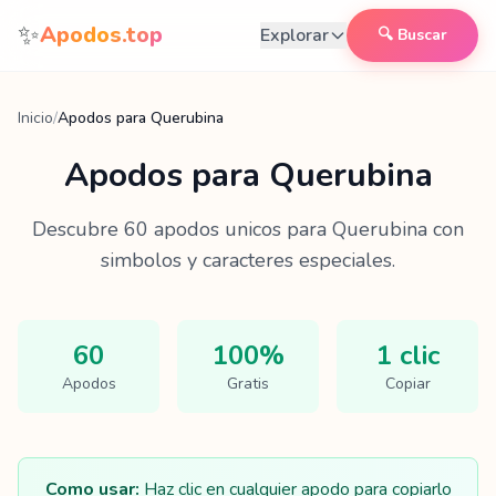
Saltar al contenido
✨
Apodos.top
Explorar
🔍 Buscar
Inicio
/
Apodos para Querubina
Apodos para
Querubina
Descubre
60
apodos unicos para
Querubina
con
simbolos y caracteres especiales.
60
100%
1 clic
Apodos
Gratis
Copiar
Como usar:
Haz clic en cualquier apodo para copiarlo