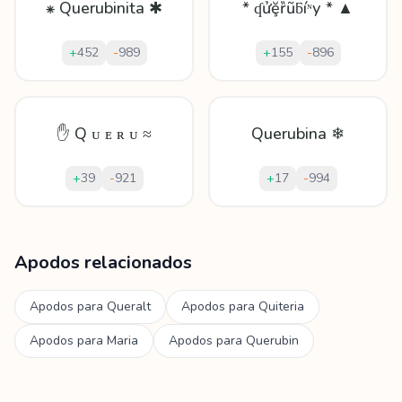
⁕ Querubinita ✱
* ʠửḝȑũƃíᶰу * ▲
+
452
-
989
+
155
-
896
✋ Q ᴜ ᴇ ʀ ᴜ ≈
Querubina ❄
+
39
-
921
+
17
-
994
Mostrando
60
apodos para
Querubina
Apodos relacionados
Apodos para
Queralt
Apodos para
Quiteria
Apodos para
Maria
Apodos para
Querubin