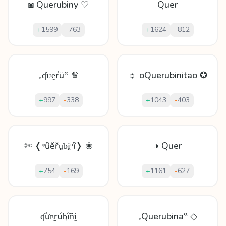
◙ Querubiny ♡
Quer
+
1599
-
763
+
1624
-
812
„ʠᴜḛŕü‟ ♛
☼ oQuerubinitao ✪
+
997
-
338
+
1043
-
403
✄ ❬ᵠȗĕřṵƅḭⁿȋ❭ ❀
◑ Quer
+
754
-
169
+
1161
-
627
ʠừᴇṟúᶀȋñḭ
„Querubina‟ ◇