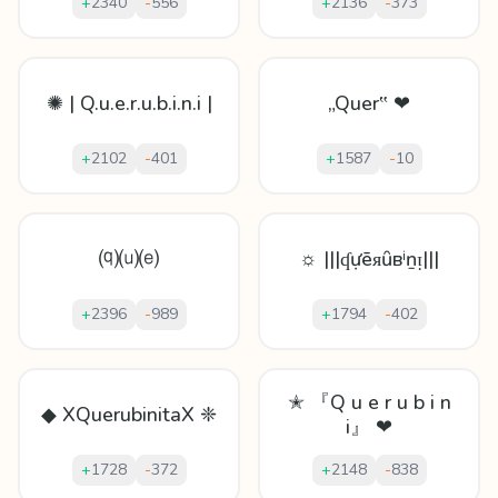
+
2340
-
556
+
2136
-
373
✺ | Q.u.e.r.u.b.i.n.i |
„Quer‟ ❤
+
2102
-
401
+
1587
-
10
⒬⒰⒠
☼ |||ʠựēᴙȗвⁱṉᴉ|||
+
2396
-
989
+
1794
-
402
✭ 『Q u e r u b i n
◆ XQuerubinitaX ❈
i』 ❤
+
1728
-
372
+
2148
-
838