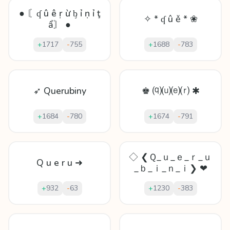
● 〘ʠ û ê ṛ ừ ᶀ ỉ ṇ ỉ ţ
✧ * ʠ û ě * ❀
ẩ〙 ●
+
1717
-
755
+
1688
-
783
➶ Querubiny
♚ ⒬⒰⒠⒭ ✱
+
1684
-
780
+
1674
-
791
◇ ❮Ｑ_ｕ_ｅ_ｒ_ｕ
Q u e r u ➜
_ｂ_ｉ_ｎ_ｉ❯ ❤
+
932
-
63
+
1230
-
383