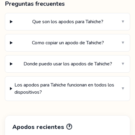
Preguntas frecuentes
Que son los apodos para Tahiche?
▼
Como copiar un apodo de Tahiche?
▼
Donde puedo usar los apodos de Tahiche?
▼
Los apodos para Tahiche funcionan en todos los
▼
dispositivos?
Apodos recientes
🕐