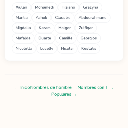
Xiulan
Mohamedi
Tiziano
Grazyna
Marilia
Ashok
Claustre
Abdourahmane
Migdalia
Karam
Holger
Zulfiqar
Mafalda
Duarte
Camille
Georgios
Nicoletta
Lucelly
Niculai
Kestutis
← Inicio
Nombres de hombre
→
Nombres con
T
→
Populares →