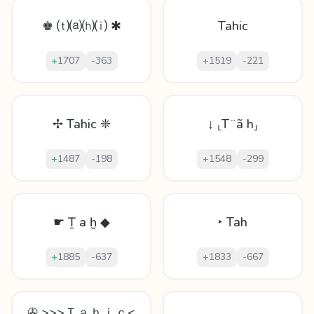
♚ ⒯⒜⒣⒤ ✱
Tahic
+
1707
-
363
+
1519
-
221
✢ Tahic ❈
↓ ⸤T ̈ ã h⸥
+
1487
-
198
+
1548
-
299
☛ Ṯ а ḫ ◆
‣ Tah
+
1885
-
637
+
1833
-
667
✇ >>>Ｔａｈｉｃ<