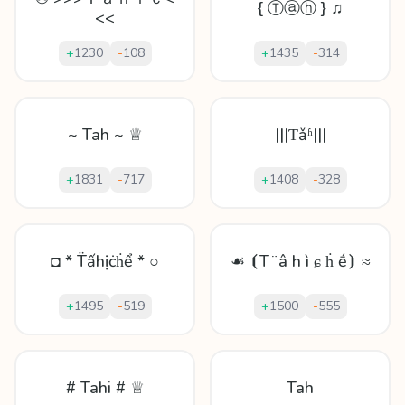
{ Ⓣⓐⓗ } ♫
<<
+
1230
-
108
+
1435
-
314
~ Tah ~ ♕
|||Ƭǎʱ|||
+
1831
-
717
+
1408
-
328
◘ * T̈ấhịċḣể * ○
☙ ⦗T ̈ â h ì ɕ ḣ ḗ⦘ ≈
+
1495
-
519
+
1500
-
555
# Tahi # ♕
Tah