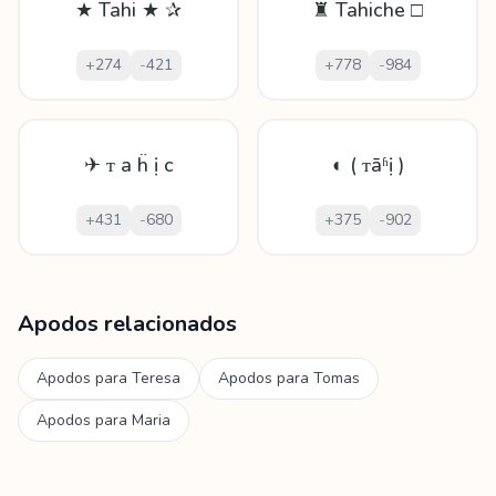
★ Tahi ★ ✰
♜ Tahiche □
+
274
-
421
+
778
-
984
✈ ᴛ а ḧ ị c
◐ ( ᴛāʱị )
+
431
-
680
+
375
-
902
Mostrando
60
apodos para
Tahiche
Apodos relacionados
Apodos para
Teresa
Apodos para
Tomas
Apodos para
Maria