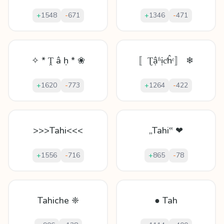
+
1548
-
671
+
1346
-
471
✧ * Ṱ â ḥ * ❀
〚Ʈậʱịƈĥᵉ〛 ❄
+
1620
-
773
+
1264
-
422
>>>Tahi<<<
„Tahi‟ ❤
+
1556
-
716
+
865
-
78
Tahiche ❈
● Tah