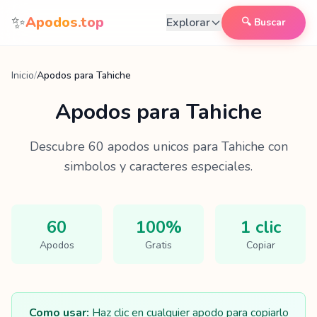
Saltar al contenido
✨
Apodos.top
Explorar
🔍 Buscar
Inicio
/
Apodos para Tahiche
Apodos para
Tahiche
Descubre
60
apodos unicos para
Tahiche
con
simbolos y caracteres especiales.
60
100%
1 clic
Apodos
Gratis
Copiar
Como usar:
Haz clic en cualquier apodo para copiarlo