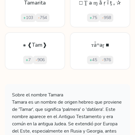
Tamarita
□ Ṱ а ɱ ằ ṛ ĩ ṯ ₐ ✰
+
103
-
754
+
75
-
958
⁕ ❰Tam❱
ᴛǡᵐаɼ ■
+
7
-
906
+
45
-
976
Mostrando
60
apodos para
Tamara
Sobre el nombre
Tamara
Tamara es un nombre de origen hebreo que proviene
de 'Tamar', que significa 'palmera' o 'datilera'. Este
nombre aparece en el Antiguo Testamento y era
común en la antigua Judea. Se extendió por Europa
del Este, especialmente en Rusia y Georgia, antes