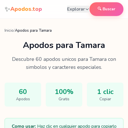
Saltar al contenido
✨
Apodos.top
Explorar
🔍 Buscar
Inicio
/
Apodos para Tamara
Apodos para
Tamara
Descubre
60
apodos unicos para
Tamara
con
simbolos y caracteres especiales.
60
100%
1 clic
Apodos
Gratis
Copiar
Como usar:
Haz clic en cualquier apodo para copiarlo