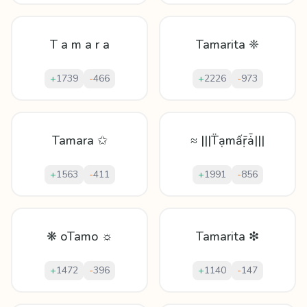
T a m a r a
Tamarita ❈
+
1739
-
466
+
2226
-
973
Tamara ✩
≈ |||T̈ạmấṝǡ|||
+
1563
-
411
+
1991
-
856
❋ oTamo ☼
Tamarita ❇
+
1472
-
396
+
1140
-
147