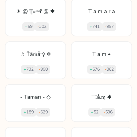
☀ @ Ʈαᵐᵃř @ ✱
T a m a r a
+
59
-
302
+
741
-
997
♗ T̈ăṁǟɼỳ ❄
T a m •
+
732
-
998
+
576
-
862
- Tamari - ◇
T.̈.å.ɱ ✱
+
189
-
629
+
52
-
536