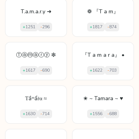
T.a.m.a.r.y ➜
❁ 『T a m』
+
1251
-
296
+
1817
-
874
Ⓣⓐⓜⓐⓡⓨ ❇
『T a m a r a』 •
+
1617
-
690
+
1622
-
703
Ƭầᵐẩṙα ≈
✬ ~ Tamara ~ ♥
+
1630
-
714
+
1556
-
688