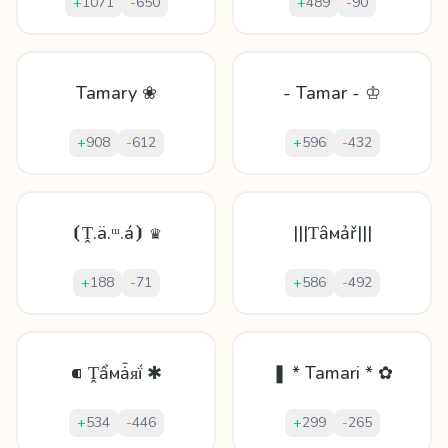
+
1071
-
650
+
489
-
90
Tamary ❀
- Tamar - ♔
+
908
-
612
+
596
-
432
⦗Ṱ.ä.ᵚ.á⦘ ♛
|||Ƭȃмảř|||
+
188
-
71
+
586
-
492
⁌ Ṱẩмǡᴙḯ ✱
❚ * Tamari * ✿
+
534
-
446
+
299
-
265