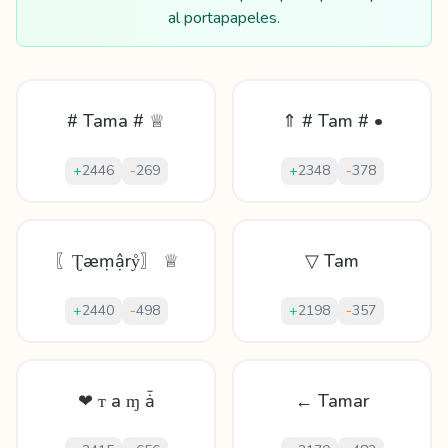
al portapapeles.
# Tama # ♕
⇑ # Tam # •
+
2446
-
269
+
2348
-
378
〖Ʈæṃậrẙ〗 ♕
▽ Tam
+
2440
-
498
+
2198
-
357
❤ ᴛ а ɱ ǡ
← Tamar