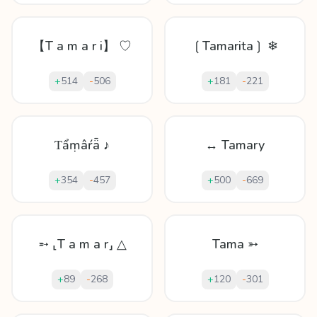
【T a m a r i】 ♡
❲Tamarita❳ ❄
+
514
-
506
+
181
-
221
Ƭẩṃâŕǟ ♪
↔ Tamary
+
354
-
457
+
500
-
669
➵ ⸤T a m a r⸥ △
Tama ➳
+
89
-
268
+
120
-
301