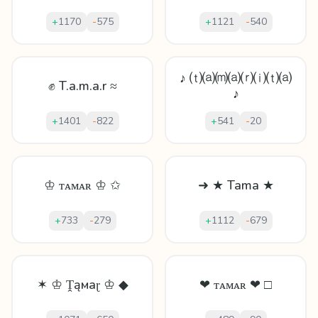
+
1170
-
575
+
1121
-
540
♪ ⒯⒜⒨⒜⒭⒤⒯⒜
✊ T.a.m.a.r ≈
♪
+
1401
-
822
+
541
-
20
♔ ᴛᴀᴍᴀʀ ♔ ✩
➜ ★ Tama ★
+
733
-
279
+
1112
-
679
✶ ♔ Ṱąмaɽ ♔ ◆
❤ ᴛᴀᴍᴀʀ ❤ □