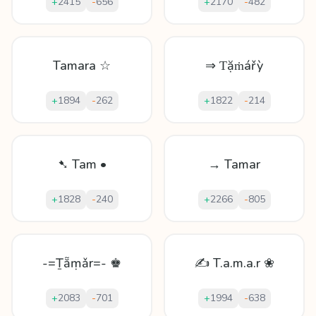
+
2415
-
656
+
2170
-
482
Tamara ☆
⇒ Ƭặṁářỳ
+
1894
-
262
+
1822
-
214
➷ Tam •
→ Tamar
+
1828
-
240
+
2266
-
805
-=Ṯẵṃǎr=- ♚
✍ T.a.m.a.r ❀
+
2083
-
701
+
1994
-
638