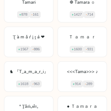
Tamari
❆ Tamara ☼
+
878
-
161
+
1427
-
714
Ʈ à m ǎ ŕ ḭ ṱ á ❤
Ｔ ａ ｍ ａ ｒ
+
1567
-
886
+
1600
-
931
♞ 『T_a_m_a_r_i』
<<<Tama>>> ♪
+
1618
-
963
+
914
-
289
❛ Ṱȃḿₐᴙȉᴛₐ
● Ｔａｍａｒａ