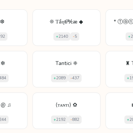
 ❆
❊ Ƭầƞŧĩ℀æ ◆
* Ⓣⓐ
-
92
+
2140
-
5
+
2
 ❇
Tantici ❈
♜ 
484
+
2089
-
437
+
1
 @ ♫
⟨ᴛᴀɴᴛɪ⟩ ✿
244
+
2192
-
882
+
2