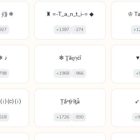
 с ẙ⸩ ❄
♜ =-T_a_n_t_i-= ◆
♔ Ta
927
+
1387
-
274
+
1
❄ ♪
❇ Ṱāṋᵗᴉċỉ
▼
798
+
1968
-
966
+
 ⒤ ⒞ ⒤
Ṯắⁿṭìᶜȋţǟ
➶
618
+
1726
-
930
+
9