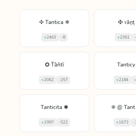
✣ Tantica ❄
✠ ᴛǎṉț
+
2463
-
8
+
2361
✪ T̈ȁñtĩ
Tanticy
+
2062
-
257
+
2184
-
Tanticita ✱
❈ @ Tant
+
1997
-
522
+
1673
-