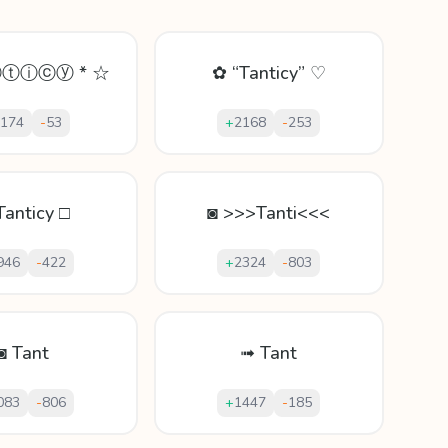
ⓝⓣⓘⓒⓨ * ☆
✿ “Tanticy” ♡
174
-
53
+
2168
-
253
Tanticy □
◙ >>>Tanti<<<
946
-
422
+
2324
-
803
◙ Tant
➟ Tant
083
-
806
+
1447
-
185