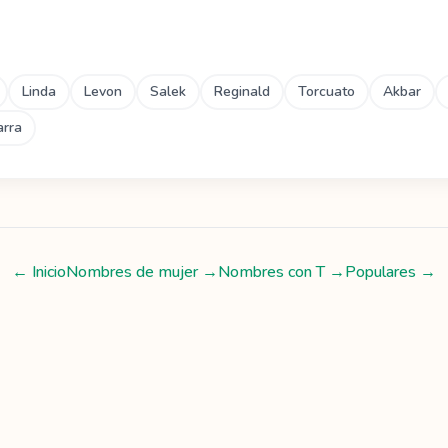
Linda
Levon
Salek
Reginald
Torcuato
Akbar
arra
← Inicio
Nombres de mujer
→
Nombres con
T
→
Populares →