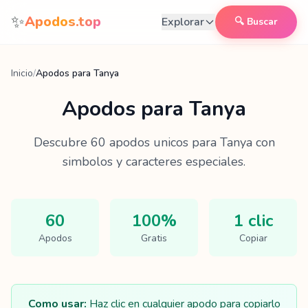
Saltar al contenido
✨
Apodos.top
Explorar
🔍 Buscar
Inicio
/
Apodos para Tanya
Apodos para
Tanya
Descubre
60
apodos unicos para
Tanya
con
simbolos y caracteres especiales.
60
100%
1 clic
Apodos
Gratis
Copiar
Como usar:
Haz clic en cualquier apodo para copiarlo