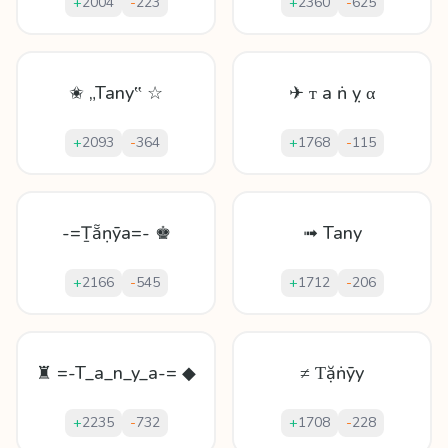
+
2004
-
223
+
2360
-
625
✬ „Tany‟ ☆
✈ ᴛ а ṅ ỵ α
+
2093
-
364
+
1768
-
115
-=Ṯẵṇȳa=- ♚
➟ Tany
+
2166
-
545
+
1712
-
206
♜ =-T_a_n_y_a-= ◆
≠ Ƭặṅȳу
+
2235
-
732
+
1708
-
228