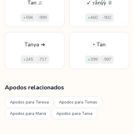
Tan ♫
➶ ᴛȃṇỹỳ ♕
+
594
-
999
+
460
-
902
Tanya ➜
‣ Tan
+
245
-
717
+
399
-
997
Mostrando
60
apodos para
Tanya
Apodos relacionados
Apodos para
Teresa
Apodos para
Tomas
Apodos para
Maria
Apodos para
Tania