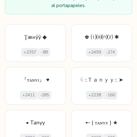
al portapapeles.
Ṱæᴎỷỹ ◆
♚ ⒯⒜⒩⒴ ✱
+
2357
-
88
+
2459
-
274
『ᴛᴀɴʏɪ』 ♥
☟ ::Ｔａｎｙｙ:: ➤
+
2411
-
285
+
2238
-
160
• Tanyy
➸ ( ᴛᴀɴʏʏ ) ★