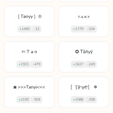
❲Tanyy❳ ♔
ᴛ.ᴀ.ɴ.ʏ
+
1483
-
12
+
1779
-
334
✄ T a n
✪ T̈ȁñyȳ
+
1921
-
479
+
1627
-
249
◙ >>>Tanyi<<<
〚Ʈậᶰỵıťᵃ〛 ❄
+
2193
-
924
+
1586
-
358