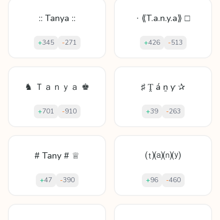
:: Tanya ::
∙ ⟪T.a.n.y.a⟫ □
+
345
-
271
+
426
-
513
♞ Ｔａｎｙａ ♚
♯ Ṱ á ṉ ƴ ✰
+
701
-
910
+
39
-
263
# Tany # ♕
⒯⒜⒩⒴
+
47
-
390
+
96
-
460