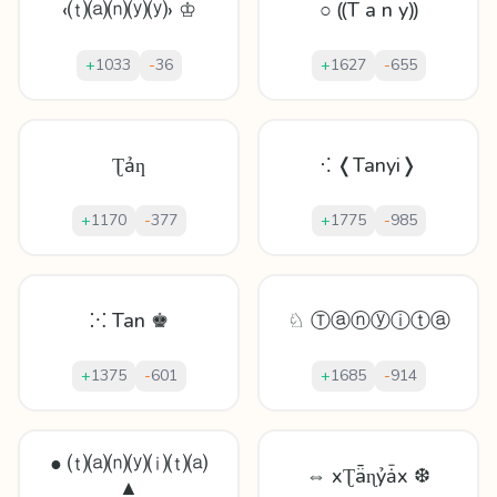
‹⒯⒜⒩⒴⒴› ♔
○ ⸨T a n y⸩
+
1033
-
36
+
1627
-
655
Ʈảƞ
⁖ ❬Tanyi❭
+
1170
-
377
+
1775
-
985
⁙ Tan ♚
♘ Ⓣⓐⓝⓨⓘⓣⓐ
+
1375
-
601
+
1685
-
914
● ⒯⒜⒩⒴⒤⒯⒜
⇔ xƮǟɳỷǡx ❆
▲