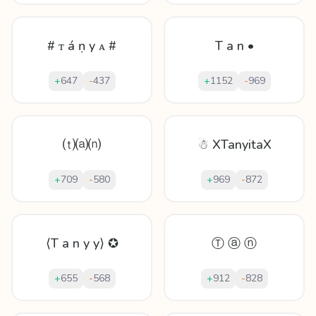
# ᴛ á ṇ y ᴀ #
T a n •
+
647
-
437
+
1152
-
969
⒯⒜⒩
☃ XTanyitaX
+
709
-
580
+
969
-
872
⟨T a n y y⟩ ✪
Ⓣ ⓐ ⓝ
+
655
-
568
+
912
-
828