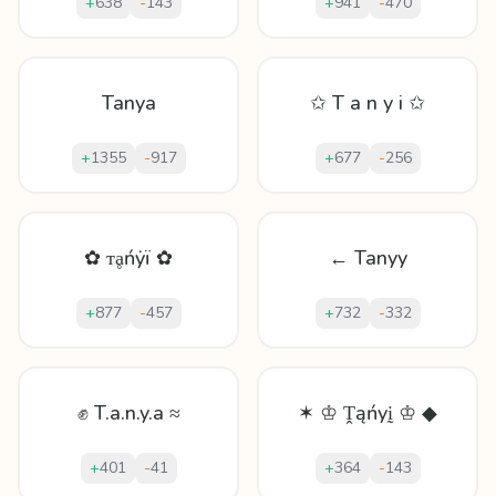
+
638
-
143
+
941
-
470
Tanya
✩ T a n y i ✩
+
1355
-
917
+
677
-
256
✿ ᴛḁńẏï ✿
← Tanyy
+
877
-
457
+
732
-
332
✊ T.a.n.y.a ≈
✶ ♔ Ṱąńyḭ ♔ ◆
+
401
-
41
+
364
-
143