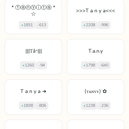
* Ⓣⓐⓝⓨⓘⓣⓐ *
>>>T a n y a<<<
☆
+
1831
-
613
+
2208
-
996
|||Ƭǎᶰ|||
T.a.n.y
+
1260
-
94
+
1798
-
640
T a n y a ➜
⟨ᴛᴀɴʏʏ⟩ ✿
+
1838
-
806
+
1238
-
236