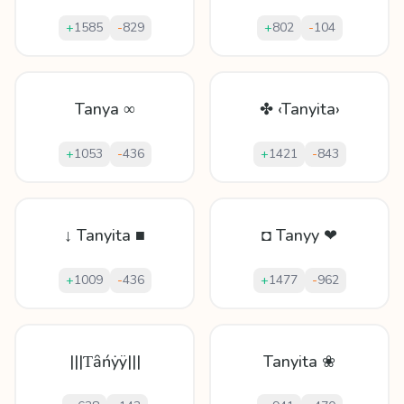
+
1585
-
829
+
802
-
104
Tanya ∞
✤ ‹Tanyita›
+
1053
-
436
+
1421
-
843
↓ Tanyita ■
◘ Tanyy ❤
+
1009
-
436
+
1477
-
962
|||Ƭȃńẏÿ|||
Tanyita ❀