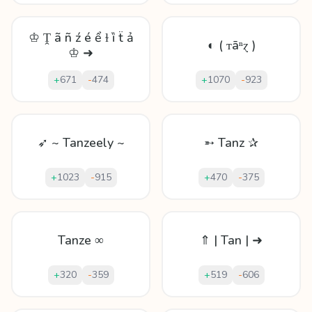
♔ Ṱ ã ñ ź é ể ɫ ȉ ẗ ả
◐ ( ᴛāⁿɀ )
♔ ➜
+
671
-
474
+
1070
-
923
➶ ~ Tanzeely ~
➵ Tanz ✰
+
1023
-
915
+
470
-
375
Tanze ∞
⇑ | Tan | ➜
+
320
-
359
+
519
-
606