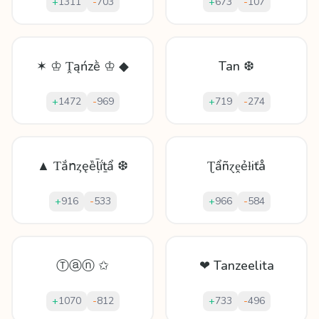
+
1311
-
703
+
673
-
107
✶ ♔ Ṱąńzḕ ♔ ◆
Tan ❆
+
1472
-
969
+
719
-
274
▲ Ƭắոȥęȅḹḯṯẩ ❆
Ʈẩñɀḙẻƚiťå
+
916
-
533
+
966
-
584
Ⓣⓐⓝ ✩
❤ Tanzeelita
+
1070
-
812
+
733
-
496