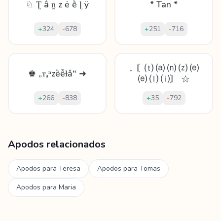
♘ Ʈ â ṋ z ė ḕ ɭ ÿ
* Tan *
+
324
-
678
+
251
-
716
↓ 〘⒯ ⒜ ⒩ ⒵ ⒠
♚ „ᴛₐⁿzȅễɫǎ‟ ➜
⒠ ⒧ ⒤〙 ☆
+
266
-
838
+
35
-
792
Mostrando
60
apodos para
Tanzeela
Apodos relacionados
Apodos para
Teresa
Apodos para
Tomas
Apodos para
Maria