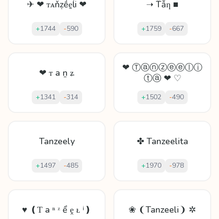
✈ ❤ ᴛᴀňẓḗḛĺi ❤
➝ T̈ẫƞ ■
+
1744
-
590
+
1759
-
667
❤ Ⓣⓐⓝⓩⓔⓔⓛⓘ
❤ ᴛ а ṉ ʑ
ⓣⓐ ❤ ♡
+
1341
-
314
+
1502
-
490
Tanzeely
✤ Tanzeelita
+
1497
-
485
+
1970
-
978
♥ ❪Ƭ а ⁿ ᶻ ể ḙ ᴌ ⁱ❫
❀ ❨Tanzeeli❩ ✲