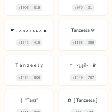
+
1908
-
918
+
970
-
31
☛ ᴛ ᴀ ɴ ᴢ ᴇ ᴇ ʟ ᴀ ▲
Tanzeela ❇
+
1342
-
418
+
1188
-
388
T a n z e e l y
≡ =-Ṱạň-= ♛
+
1464
-
806
+
1449
-
797
❙ “Tanz”
✿ ❲Tanzeela❳