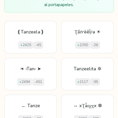
al portapapeles.
❴Tanzeela❵
Ʈấṅᶻèêḹіᵗа ☀
+
2425
-
45
+
2350
-
26
❧ ‹Tan› ➤
Tanzeelita ✲
+
2494
-
451
+
2117
-
95
← Tanze
⇔ xƮǟɳɀḙx ❆