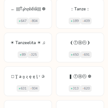
← |||T̈ḁŉẓȇếɫẳ||| ❆
:: Tanze ::
+
647
-
804
+
189
-
409
☀ Tanzeelita ☀ ♫
❨Ⓣⓐⓝ❩
+
89
-
325
+
450
-
691
□ Ṱ а ṋ ȥ ę ę ḻ ʸ ✰
❚ Ⓣⓐⓝ ❆
+
631
-
934
+
313
-
620