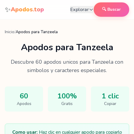
Saltar al contenido
✨
Apodos.top
Explorar
🔍 Buscar
Inicio
/
Apodos para Tanzeela
Apodos para
Tanzeela
Descubre
60
apodos unicos para
Tanzeela
con
simbolos y caracteres especiales.
60
100%
1 clic
Apodos
Gratis
Copiar
Como usar:
Haz clic en cualquier apodo para copiarlo