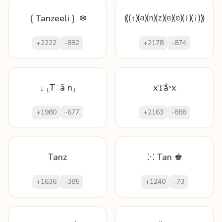
❲Tanzeeli❳ ❄
⟪⒯⒜⒩⒵⒠⒠⒧⒤⟫
+
2222
-
882
+
2178
-
874
↓ ⸤T ̈ ã n⸥
xƬắᶰx
+
1980
-
677
+
2163
-
888
Tanz
⁙ Tan ♚
+
1636
-
385
+
1240
-
73