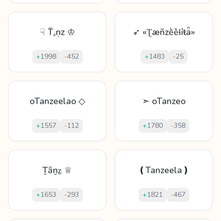
☟ T̈ₐṇz ♔
➶ «Ʈæñzḕȅɬỉŧǟ»
+
1998
-
452
+
1483
-
25
oTanzeelao ◇
➣ oTanzeo
+
1557
-
112
+
1780
-
358
Ṯȃṉẕ ♕
❪Tanzeela❫
+
1653
-
293
+
1821
-
467