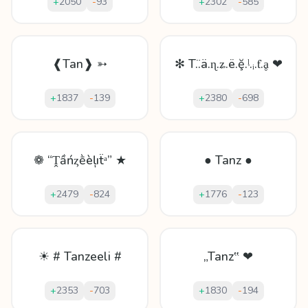
+
2050
-
93
+
2302
-
585
❰Tan❱ ➳
✻ T.̈.ä.ɳ.ʑ.ë.ḝ.ᶪ.ᵢ.ƭ.ḁ ❤
+
1837
-
139
+
2380
-
698
❁ “Ṱầńȥḕèļıẗᵃ” ★
● Tanz ●
+
2479
-
824
+
1776
-
123
☀ # Tanzeeli #
„Tanz‟ ❤
+
2353
-
703
+
1830
-
194