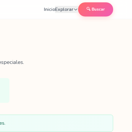
Inicio
Explorar
🔍 Buscar
speciales.
es.