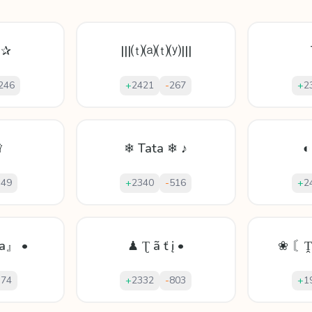
 ✰
|||⒯⒜⒯⒴|||
246
+
2421
-
267
+
2
♛
❄ Tata ❄ ♪
◐
-
49
+
2340
-
516
+
2
 a』 •
♟ Ʈ ã ť į •
❀ 〘Ṱ.
-
74
+
2332
-
803
+
1