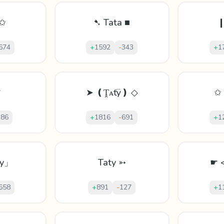
 ✩
➷ Tata ■
❙
674
+
1592
-
343
+
1
♕
➤ ❪Ṱᴀťÿ❫ ◇
✩ 
-
86
+
1816
-
691
+
1
_y」
Taty ➳
☛ <
658
+
891
-
127
+
1