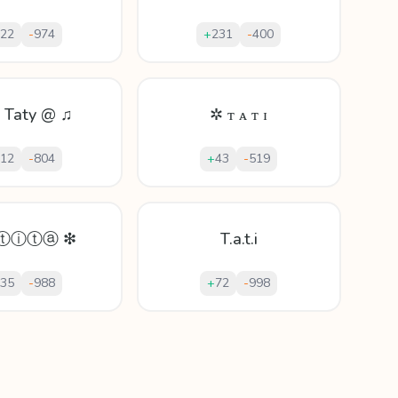
22
-
974
+
231
-
400
 Taty @ ♫
✲ ᴛ ᴀ ᴛ ɪ
12
-
804
+
43
-
519
ⓣⓘⓣⓐ ❇
T.a.t.i
35
-
988
+
72
-
998