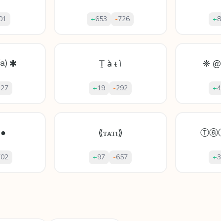
01
+
653
-
726
+
8
⒜ ✱
Ṯ à ᵵ ì
❈ @
427
+
19
-
292
+
4
 ●
⟪ᴛᴀᴛɪ⟫
Ⓣⓐ
702
+
97
-
657
+
3