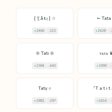
[ Ʈ.å.ŧ.ᴉ ] ☆
➵ Tata
+
2466
-
223
+
2428
-
♔ Tati ♔
ᴛᴀᴛᴀ 
+
2384
-
440
+
1990
Taty ○
『T a t i t
+
1882
-
297
+
1614