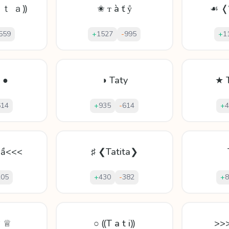
 ｔ ａ⸩
✬ ᴛ à ť ẙ
☙ ❬
559
+
1527
-
995
+
1
 ●
◑ Taty
★ 
614
+
935
-
614
+
4
 ầ<<<
♯ ❮Tatita❯
205
+
430
-
382
+
8
# ♕
○ ⸨T a t i⸩
>>