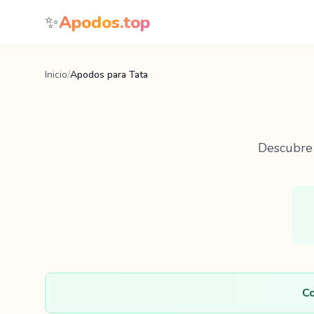
Saltar al contenido
✨
Apodos.top
Inicio
/
Apodos para Tata
Descubr
Co