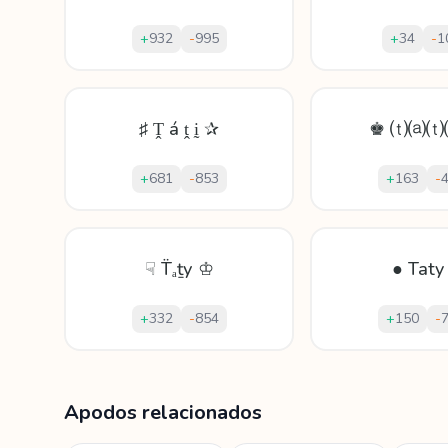
+
932
-
995
+
34
-
1
♯ Ṱ á ṱ ḭ ✰
♚ ⒯⒜⒯
+
681
-
853
+
163
-
☟ T̈ₐṯу ♔
● Taty
+
332
-
854
+
150
-
Mostrando
60
apodos para
Tata
Apodos relacionados