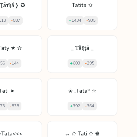
Ʈǟтîʈẩ❭ ✪
Tatita ✩
113
-
587
+
1434
-
935
Taty ★ ✰
_ Ƭẵƭįțǟ _
56
-
144
+
603
-
295
Tati ➤
✬ „Tata‟ ☆
73
-
838
+
392
-
364
>Tata<<<
↔ ✩ Tati ✩ ♚