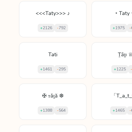
<<<Taty>>> ♪
‣ Taty
+
2126
-
792
+
1975
-
Tati
Ṯȃṱı 
+
1461
-
295
+
1225
✠ ᴛǎṱă ❆
「T_a_t
+
1388
-
564
+
1465
-