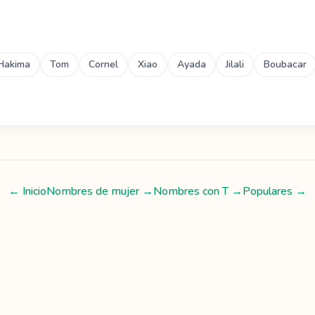
Hakima
Tom
Cornel
Xiao
Ayada
Jilali
Boubacar
← Inicio
Nombres de mujer
→
Nombres con
T
→
Populares →