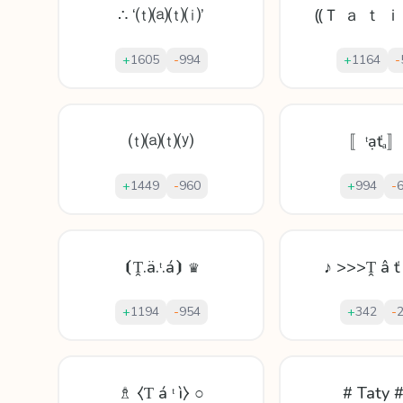
∴ ‘⒯⒜⒯⒤’
⸨Ｔ ａ ｔ ｉ
+
1605
-
994
+
1164
-
⒯⒜⒯⒴
〚ᵗạťₐ〛
+
1449
-
960
+
994
-
⦗Ṱ.ä.ᵗ.á⦘ ♛
♪ >>>Ṱ â ť
+
1194
-
954
+
342
-
♗ ⧼Ƭ á ᵗ ì⧽ ○
# Taty 