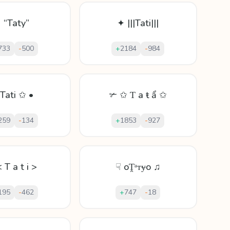
 “Taty”
✦ |||Tati|||
733
-
500
+
2184
-
984
Tati ✩ •
✃ ✩ Ƭ а ŧ ẩ ✩
259
-
134
+
1853
-
927
 T a t i >
☟ oṰᵃᴛɏo ♫
195
-
462
+
747
-
18