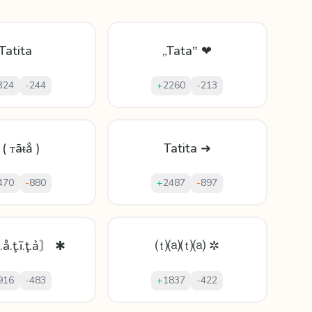
Tatita
„Tata‟ ❤
324
-
244
+
2260
-
213
 ( ᴛāᵵẳ )
Tatita ➜
470
-
880
+
2487
-
897
å.ţ.ĩ.ţ.ả〙 ✱
⒯⒜⒯⒜ ✲
916
-
483
+
1837
-
422