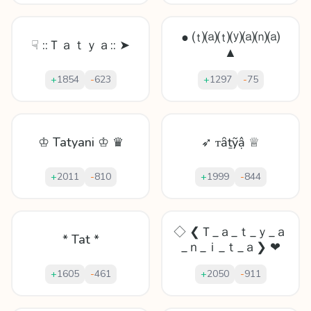
● ⒯⒜⒯⒴⒜⒩⒜
☟ ::Ｔａｔｙａ:: ➤
▲
+
1854
-
623
+
1297
-
75
♔ Tatyani ♔ ♛
➶ ᴛȃṯỹậ ♕
+
2011
-
810
+
1999
-
844
◇ ❮Ｔ_ａ_ｔ_ｙ_ａ
* Tat *
_ｎ_ｉ_ｔ_ａ❯ ❤
+
1605
-
461
+
2050
-
911