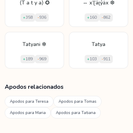
⟨T a t y a⟩ ✪
⇔ xƮǟʈỷǡx ❆
+
358
-
936
+
160
-
862
Tatyani ❇
Tatya
+
189
-
969
+
103
-
911
Mostrando
60
apodos para
Tatyana
Apodos relacionados
Apodos para
Teresa
Apodos para
Tomas
Apodos para
Maria
Apodos para
Tatiana