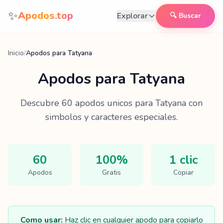
Saltar al contenido
✨
Apodos.top
Explorar
🔍 Buscar
Inicio
/
Apodos para Tatyana
Apodos para
Tatyana
Descubre
60
apodos unicos para
Tatyana
con
simbolos y caracteres especiales.
60
100%
1 clic
Apodos
Gratis
Copiar
Como usar:
Haz clic en cualquier apodo para copiarlo