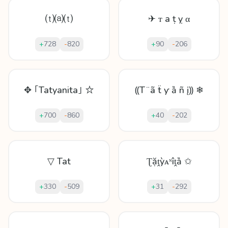
⒯⒜⒯
✈ ᴛ а ṭ ỵ α
+
728
-
820
+
90
-
206
✥ ｢Tatyanita｣ ☆
⸨T ̈ ã ẗ ƴ ȁ ñ į⸩ ❄
+
700
-
860
+
40
-
202
▽ Tat
Ʈặṱỳᴀᶰîṱȁ ✩
+
330
-
509
+
31
-
292