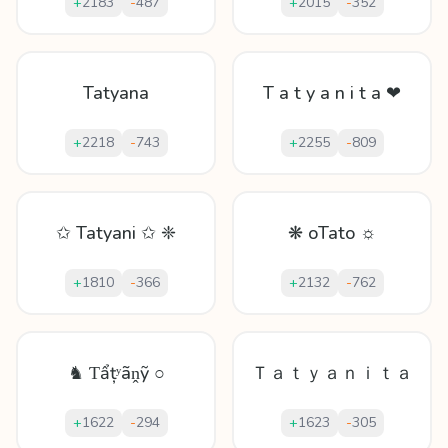
+
2183
-
487
+
2015
-
352
Tatyana
T a t y a n i t a ❤
+
2218
-
743
+
2255
-
809
✩ Tatyani ✩ ❈
❋ oTato ☼
+
1810
-
366
+
2132
-
762
♞ Ƭẩțʸãṋỹ ○
Ｔａｔｙａｎｉｔａ
+
1622
-
294
+
1623
-
305