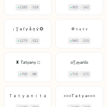
+
1283
-
518
+
903
-
142
↓ Ṱ а ƭ ƴ å ṉ ý ✪
✲ ᴛ ᴀ ᴛ ʏ
+
1275
-
522
+
940
-
315
♜ Tatyany □
oṮₐᵵɏаnĩo
+
700
-
88
+
715
-
172
Ｔａｔｙａｎｉｔａ
>>>T a t y a<<<