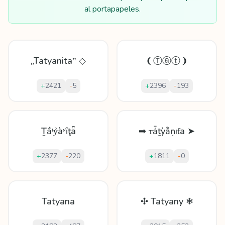
al portapapeles.
„Tatyanita‟ ◇
❨Ⓣⓐⓣ❩
+
2421
-
5
+
2396
-
193
Ṯắᵗẙàᶰȋţǟ
➡ ᴛǡṯỳẫṇıƭa ➤
+
2377
-
220
+
1811
-
0
Tatyana
✣ Tatyany ❄