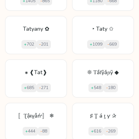
+
1405
-
865
+
1180
-
668
Tatyany ✿
‣ Taty ✩
+
702
-
201
+
1099
-
669
⁕ ❰Tat❱
❊ Ƭầƭŷǎɲỹ ◆
+
685
-
271
+
548
-
180
〚Ʈậᵵỵẫńᵃ〛 ❄
♯ Ṱ á ṱ ƴ ✰
+
444
-
88
+
616
-
269