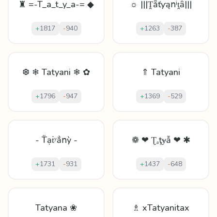
♜ =-T_a_t_y_a-= ◆
☼ |||Ṱẵťƴąոⁱṱȃ|||
+
1817
-
940
+
1263
-
387
❆ ❄ Tatyani ❄ ✿
⇑ Tatyani
+
1796
-
947
+
1369
-
529
- T̈ạṫʸẳոỳ -
❁ ❤ Ʈₐţɏẫ ❤ ✱
+
1731
-
931
+
1437
-
648
Tatyana ❀
♗ xTatyanitax