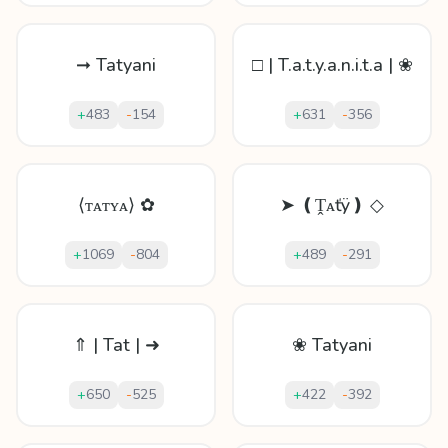
➞ Tatyani
□ | T.a.t.y.a.n.i.t.a | ❀
+
483
-
154
+
631
-
356
⟨ᴛᴀᴛʏᴀ⟩ ✿
➤ ❪Ṱᴀťÿ❫ ◇
+
1069
-
804
+
489
-
291
⇑ | Tat | ➜
❀ Tatyani
+
650
-
525
+
422
-
392