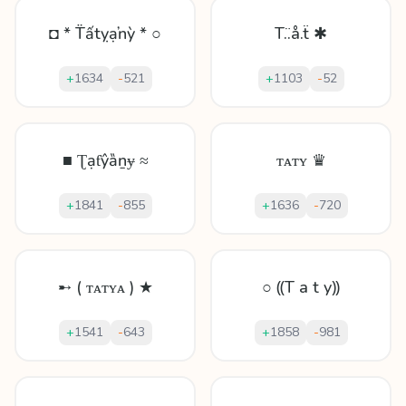
◘ * T̈ấtỵạŉỳ * ○
T.̈.å.ẗ ✱
+
1634
-
521
+
1103
-
52
■ Ʈạƭŷȁṉɏ ≈
ᴛᴀᴛʏ ♛
+
1841
-
855
+
1636
-
720
➸ ( ᴛᴀᴛʏᴀ ) ★
○ ⸨T a t y⸩
+
1541
-
643
+
1858
-
981