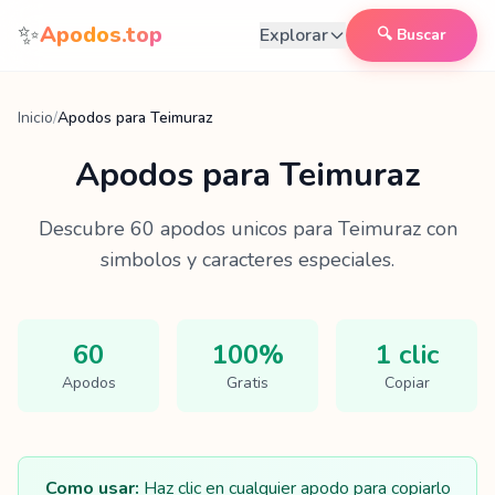
Saltar al contenido
✨
Apodos.top
Explorar
🔍 Buscar
Inicio
/
Apodos para Teimuraz
Apodos para
Teimuraz
Descubre
60
apodos unicos para
Teimuraz
con
simbolos y caracteres especiales.
60
100%
1 clic
Apodos
Gratis
Copiar
Como usar:
Haz clic en cualquier apodo para copiarlo