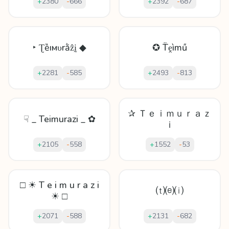
+
2380
-
666
+
2392
-
687
‣ Ʈȅıмυrằẑḭ ◆
✪ T̈ḙìmű
+
2281
-
585
+
2493
-
813
✰ Ｔｅｉｍｕｒａｚ
☟ _ Teimurazi _ ✿
ｉ
+
2105
-
558
+
1552
-
53
□ ☀ T e i m u r a z i
⒯⒠⒤
☀ □
+
2071
-
588
+
2131
-
682