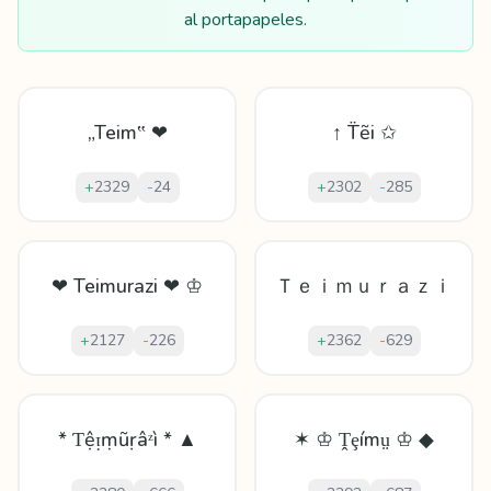
al portapapeles.
„Teim‟ ❤
↑ T̈ẽi ✩
+
2329
-
24
+
2302
-
285
❤ Teimurazi ❤ ♔
Ｔｅｉｍｕｒａｚｉ
+
2127
-
226
+
2362
-
629
* Ƭệᴉṃũṛâᶻì * ▲
✶ ♔ Ṱȩímṳ ♔ ◆