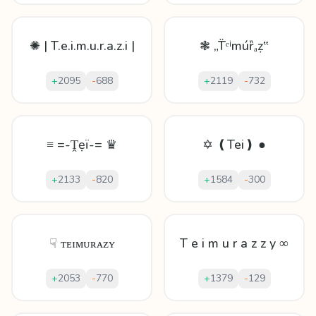
✺ | T.e.i.m.u.r.a.z.i |
❃ „T̈ᵉⁱmúȑₐẓ‟
+
2095
-
688
+
2119
-
732
≡ =-Ṱẹï-= ♛
✡ ❪Tei❫ ●
+
2133
-
820
+
1584
-
300
☟ ᴛᴇɪᴍᴜʀᴀᴢʏ
T e i m u r a z z y ∞
+
2053
-
770
+
1379
-
129