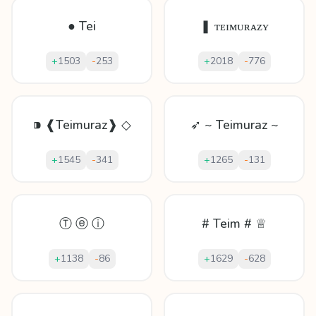
● Tei
❚ ᴛᴇɪᴍᴜʀᴀᴢʏ
+
1503
-
253
+
2018
-
776
⁍ ❰Teimuraz❱ ◇
➶ ~ Teimuraz ~
+
1545
-
341
+
1265
-
131
Ⓣ ⓔ ⓘ
# Teim # ♕
+
1138
-
86
+
1629
-
628