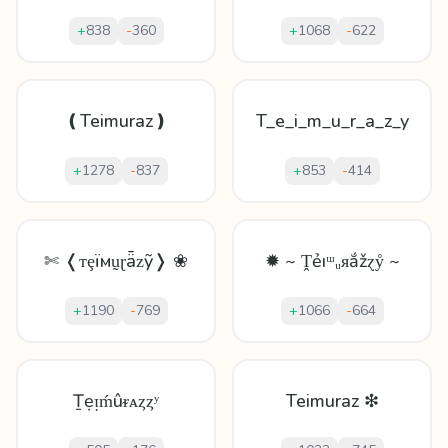
+
838
-
360
+
1068
-
622
❪Teimuraz❫
T_e_i_m_u_r_a_z_y
+
1278
-
837
+
853
-
414
✄ ❬ᴛȩïмṵɽǟᴢỹ❭ ❀
✹ ~ Ṱẻıᵚᵤᴙắžɀẙ ~
+
1190
-
769
+
1066
-
664
Ṯẹᴉḿûᵲᴀȥȥʸ
Teimuraz ❇