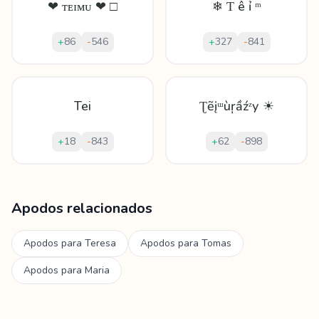
❤ ᴛᴇɪᴍᴜ ❤ □
❄ Ƭ ê ỉ ᵐ
+
86
-
546
+
327
-
841
Tei
Ʈẽįᵚùŗầźᶻу ☀
+
18
-
843
+
62
-
898
Mostrando
60
apodos para
Teimuraz
Apodos relacionados
Apodos para
Teresa
Apodos para
Tomas
Apodos para
Maria