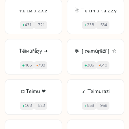
ᴛ.ᴇ.ɪ.ᴍ.ᴜ.ʀ.ᴀ.ᴢ
☃ T.e.i.m.u.r.a.z.z.y
+
431
-
721
+
238
-
534
T̈ềỉмủȑẫɀy ➜
❃ ❲ᴛeᵢmůŗãžĩ❳ ☆
+
466
-
798
+
306
-
649
◘ Teimu ❤
➶ Teimurazi
+
168
-
523
+
558
-
958