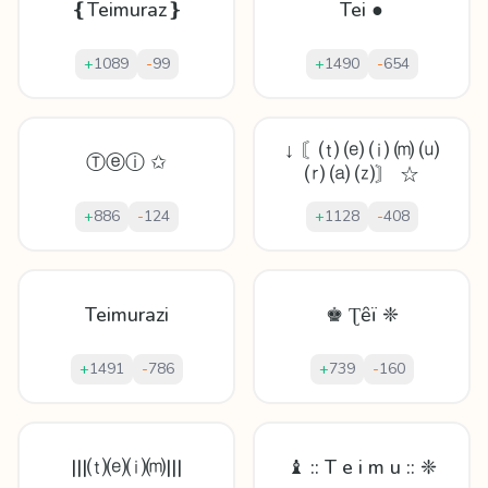
❴Teimuraz❵
Tei ●
+
1089
-
99
+
1490
-
654
↓ 〘⒯ ⒠ ⒤ ⒨ ⒰
Ⓣⓔⓘ ✩
⒭ ⒜ ⒵〙 ☆
+
886
-
124
+
1128
-
408
Teimurazi
♚ Ʈȇï ❈
+
1491
-
786
+
739
-
160
|||⒯⒠⒤⒨|||
♝ :: T e i m u :: ❈