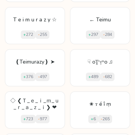
T e i m u r a z y ☆
← Teimu
+
272
-
255
+
297
-
284
❴Teimurazy❵ ➤
☟ oṰᵉᴉᵐo ♫
+
376
-
497
+
489
-
682
◇ ❮Ｔ_ｅ_ｉ_ｍ_ｕ
✬ ᴛ é î ṃ
_ｒ_ａ_ｚ_ｉ❯ ❤
+
723
-
977
+
6
-
265