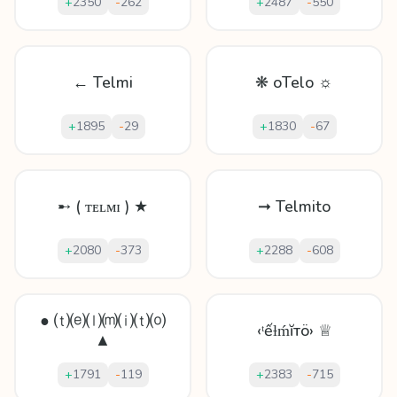
+
2350
-
262
+
2487
-
550
← Telmi
❋ oTelo ☼
+
1895
-
29
+
1830
-
67
➸ ( ᴛᴇʟᴍɪ ) ★
➞ Telmito
+
2080
-
373
+
2288
-
608
● ⒯⒠⒧⒨⒤⒯⒪
‹ᵗếƚḿĭтö› ♕
▲
+
1791
-
119
+
2383
-
715