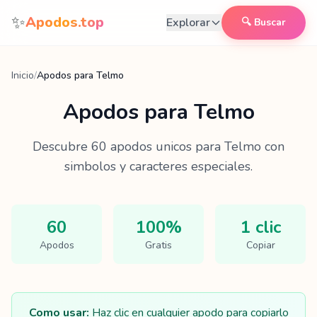
Saltar al contenido
✨
Apodos.top
Explorar
🔍 Buscar
Inicio
/
Apodos para Telmo
Apodos para
Telmo
Descubre
60
apodos unicos para
Telmo
con
simbolos y caracteres especiales.
60
100%
1 clic
Apodos
Gratis
Copiar
Como usar:
Haz clic en cualquier apodo para copiarlo