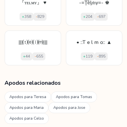
『ᴛᴇʟᴍʏ』 ♥
-=Ṯȅḻṁy=- ♚
+
358
-
829
+
204
-
697
|||⒯⒠⒧⒨|||
• ::T e l m o:: ▲
+
44
-
655
+
119
-
895
Mostrando
60
apodos para
Telmo
Apodos relacionados
Apodos para
Teresa
Apodos para
Tomas
Apodos para
Maria
Apodos para
Jose
Apodos para
Celso