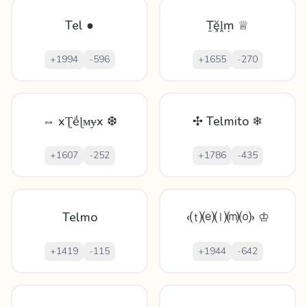
Tel ●
Ṯḝḽṃ ♕
+
1994
-
596
+
1655
-
270
⇔ xƮḗɭᴍɏx ❆
✣ Telmito ❄
+
1607
-
252
+
1786
-
435
Telmo
‹⒯⒠⒧⒨⒪› ♔
+
1419
-
115
+
1944
-
642