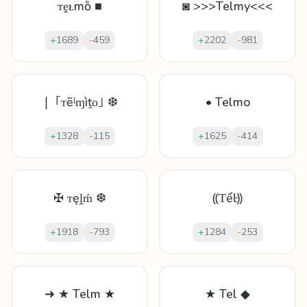
ᴛḙᴌmȍ ■
◙ >>>Telmy<<<
+
1689
-
459
+
2202
-
981
❘ ｢ᴛẽᶪɱìṯᴏ｣ ❆
• Telmo
+
1328
-
115
+
1625
-
414
✠ ᴛęḽḿ ❆
⸨Ƭểŀ⸩
+
1918
-
793
+
1284
-
253
➜ ★ Telm ★
★ Tel ◆