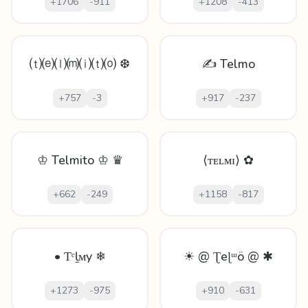
+
1706
-
911
+
1208
-
413
⒯⒠⒧⒨⒤⒯⒪ ❆
✍ Telmo
+
757
-
3
+
917
-
237
♔ Telmito ♔ ♛
⟨ᴛᴇʟᴍɪ⟩ ✿
+
662
-
249
+
1158
-
817
• Ƭᵉḻᴍy ❄
☀ @ Ʈеɭᵚö @ ✱
+
1273
-
975
+
910
-
631