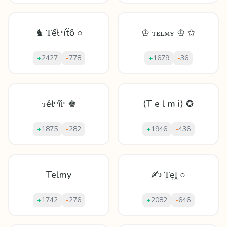
♞ Ƭếłᵚíẗȏ ○
♔ ᴛᴇʟᴍʏ ♔ ✩
+
2427
-
778
+
1679
-
36
ᴛẻłᵚȋṫᵒ ♚
⟨T e l m i⟩ ✪
+
1875
-
282
+
1946
-
436
Telmy
✍ Ƭẹḽ ○
+
1742
-
276
+
2082
-
646