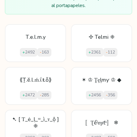
al portapapeles.
T.e.l.m.y
✢ Telmi ❈
+
2492
-
163
+
2361
-
112
⟪Ṯ.ĕ.l.ḿ.ḯ.ŧ.ỗ⟫
✶ ♔ Ṱȩļmƴ ♔ ◆
+
2472
-
285
+
2456
-
356
➷ [ Ƭ_ė_ḷ_ᵚ_ì_ᴛ_ộ ]
〚Ʈểᶪɱıťᵒ〛 ❄
❈