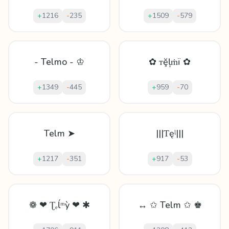
+
1216
-
235
+
1509
-
579
- Telmo - ♔
✿ ᴛḝļṁï ✿
+
1349
-
445
+
959
-
70
Telm ➤
|||Ƭęᶪ|||
+
1217
-
351
+
917
-
53
❁ ❤ Ʈₑĺᵐỳ ❤ ✱
↔ ✩ Telm ✩ ♚