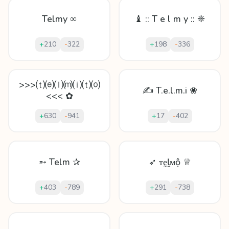
Telmy ∞
♝ :: T e l m y :: ❈
+
210
-
322
+
198
-
336
>>>⒯⒠⒧⒨⒤⒯⒪
✍ T.e.l.m.i ❀
<<< ✿
+
630
-
941
+
17
-
402
➵ Telm ✰
➶ ᴛḛḻᴍộ ♕
+
403
-
789
+
291
-
738