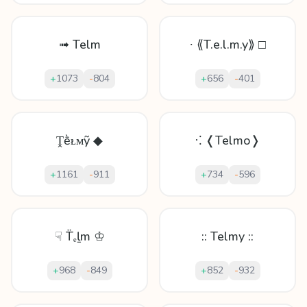
➟ Telm
∙ ⟪T.e.l.m.y⟫ □
+
1073
-
804
+
656
-
401
Ṱḕᴌᴍỹ ◆
⁖ ❬Telmo❭
+
1161
-
911
+
734
-
596
☟ T̈ₑḻm ♔
:: Telmy ::
+
968
-
849
+
852
-
932