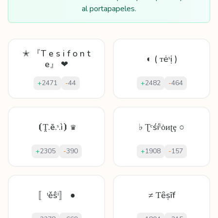
al portapapeles.
✭ 『T e s i f o n t
◐ ( ᴛėˢị )
e』 ❤
+
2471
-
44
+
2482
-
464
⦗Ṱ.ē.ˢ.ì⦘ ♛
♭ Ʈᵉśíᶠȯᴎʈȩ ○
+
2305
-
390
+
1908
-
157
〚ᵗěŝⁱ〛 ●
≠ Ƭȇṣīf