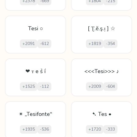
+
2378
-
669
+
1804
-
215
Tesi ○
[ Ʈ.ĕ.ş.ᴉ ] ☆
+
2091
-
612
+
1819
-
354
❤ ᴛ е ṥ ḯ
<<<Tesi>>> ♪
+
1525
-
112
+
2009
-
604
✴ „Tesifonte‟
➷ Tes •
+
1935
-
536
+
1720
-
333