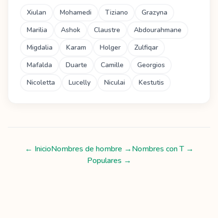
Xiulan
Mohamedi
Tiziano
Grazyna
Marilia
Ashok
Claustre
Abdourahmane
Migdalia
Karam
Holger
Zulfiqar
Mafalda
Duarte
Camille
Georgios
Nicoletta
Lucelly
Niculai
Kestutis
← Inicio
Nombres de hombre
→
Nombres con
T
→
Populares →