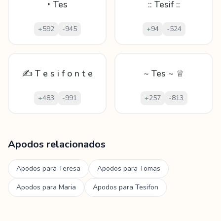
‣ Tes
:: Tesif ::
+
592
-
945
+
94
-
524
✍ T e s i f o n t e
~ Tes ~ ♕
+
483
-
991
+
257
-
813
Mostrando
60
apodos para
Tesifonte
Apodos relacionados
Apodos para
Teresa
Apodos para
Tomas
Apodos para
Maria
Apodos para
Tesifon