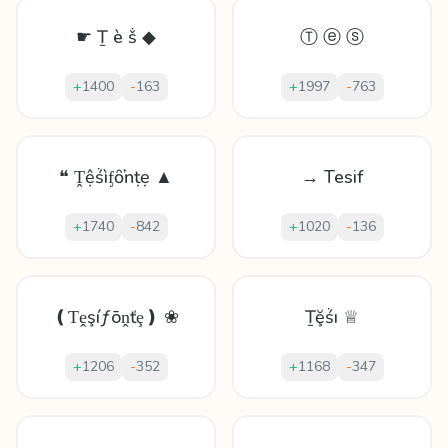
☛ Ṯ è ṧ ◆
Ⓣ ⓔ ⓢ
+
1400
-
163
+
1997
-
763
❝ Ṱệṥìᶂȏŉṭẹ ▲
→ Tesif
+
1740
-
842
+
1020
-
136
❪Ƭḙşíƒōṋťȩ❫ ❀
Ṯḝṥı ♕
+
1206
-
352
+
1168
-
347