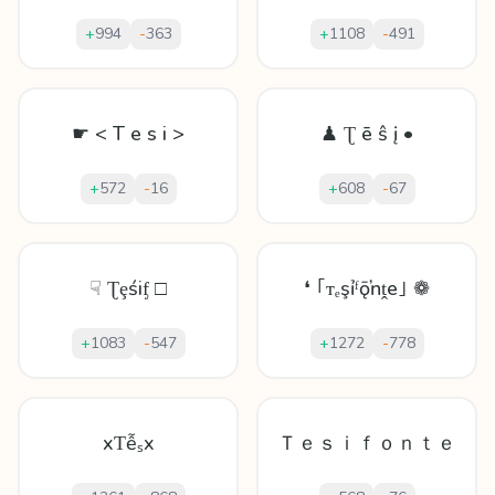
+
994
-
363
+
1108
-
491
☛ < T e s i >
♟ Ʈ ē ŝ į •
+
572
-
16
+
608
-
67
☟ Ʈȩśiᶂ □
❛ ｢ᴛₑşỉᶠǭŉṱe｣ ❁
+
1083
-
547
+
1272
-
778
xƬễₛx
Ｔｅｓｉｆｏｎｔｅ