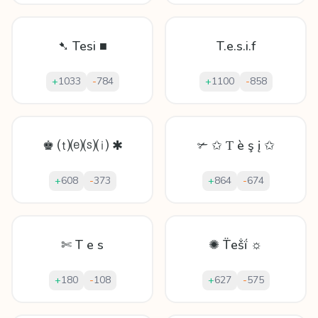
➷ Tesi ■
T.e.s.i.f
+
1033
-
784
+
1100
-
858
♚ ⒯⒠⒮⒤ ✱
✃ ✩ Ƭ è ş į ✩
+
608
-
373
+
864
-
674
✄ T e s
✺ T̈еṧḯ ☼
+
180
-
108
+
627
-
575