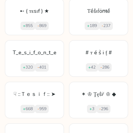
➸ ( ᴛᴇsɪf ) ★
Ƭḗṧıḟöոŧề
+
855
-
869
+
189
-
237
T_e_s_i_f_o_n_t_e
# ᴛ é ṥ i ᶂ #
+
320
-
401
+
42
-
286
☟ ::Ｔｅｓｉｆ:: ➤
✶ ♔ Ṱȩŝiᶠ ♔ ◆
+
668
-
959
+
3
-
296