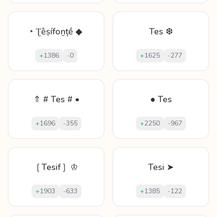
‣ Ʈȅṣífоṉțḗ ◆
Tes ❆
+
1386
-
0
+
1625
-
277
⇑ # Tes # •
● Tes
+
1696
-
355
+
2250
-
967
❲Tesif❳ ♔
Tesi ➤
+
1903
-
633
+
1385
-
122