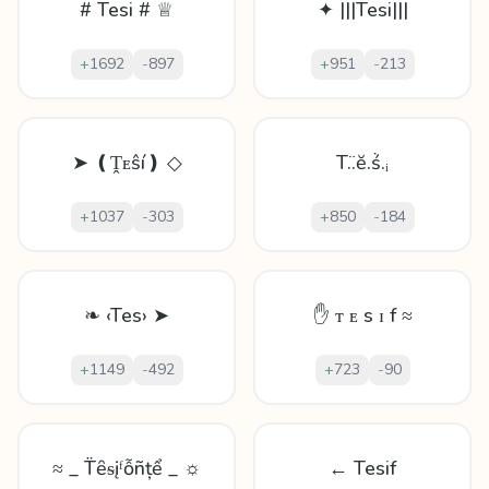
# Tesi # ♕
✦ |||Tesi|||
+
1692
-
897
+
951
-
213
➤ ❪Ṱᴇŝí❫ ◇
T.̈.ĕ.ṥ.ᵢ
+
1037
-
303
+
850
-
184
❧ ‹Tes› ➤
✋ ᴛ ᴇ s ɪ f ≈
+
1149
-
492
+
723
-
90
≈ _ T̈ȇᵴįᶠỗñțể _ ☼
← Tesif