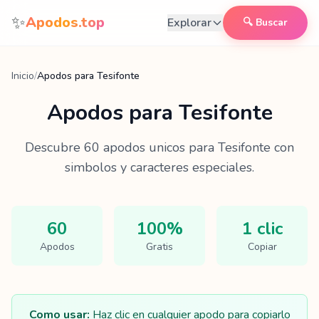
Saltar al contenido
✨
Apodos.top
Explorar
🔍 Buscar
Inicio
/
Apodos para Tesifonte
Apodos para
Tesifonte
Descubre
60
apodos unicos para
Tesifonte
con
simbolos y caracteres especiales.
60
100%
1 clic
Apodos
Gratis
Copiar
Como usar:
Haz clic en cualquier apodo para copiarlo