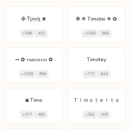
✠ T̈ḭṃǒṱ ❀
❆ ❄ Timotei ❄ ✿
+
598
-
401
+
1000
-
806
➞ ✿ ᴛɪᴍᴏᴛᴇɪᴛᴏ ✿
Timotey
+
1058
-
884
+
773
-
614
◙ Timo
Ｔｉｍｏｔｅｉｔｏ
+
577
-
481
+
362
-
305