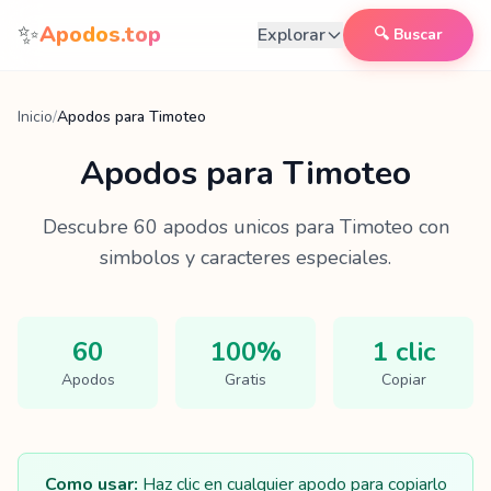
Saltar al contenido
✨
Apodos.top
Explorar
🔍 Buscar
Inicio
/
Apodos para Timoteo
Apodos para
Timoteo
Descubre
60
apodos unicos para
Timoteo
con
simbolos y caracteres especiales.
60
100%
1 clic
Apodos
Gratis
Copiar
Como usar:
Haz clic en cualquier apodo para copiarlo