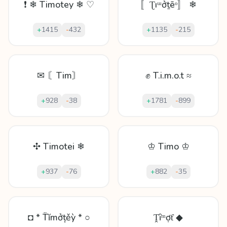
❗ ❄ Timotey ❄ ♡
〚Ʈıᵚởṯēᵒ〛 ❄
+
1415
-
432
+
1135
-
215
✉ 〘Tim〙
✊ T.i.m.o.t ≈
+
928
-
38
+
1781
-
899
✣ Timotei ❄
♔ Timo ♔
+
937
-
76
+
882
-
35
◘ * T̈ĭmởțěỳ * ○
Ṱȋᵐợƭ ◆