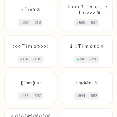
⇒ <<<Ｔｉｍｏｔｅ
☟ T̈ⁱṃò ♔
ｉｔｏ>>> ♛
+
863
-
818
+
569
-
537
>>>T i m o t<<<
♝ :: T i m o t :: ❈
+
187
-
184
+
246
-
296
❰Tim❱ ➳
‹ᵗįɱơṫéö› ♕
+
433
-
507
+
844
-
952
△ ⒯ ⒤ ⒨ ⒪ ⒯ ⒠