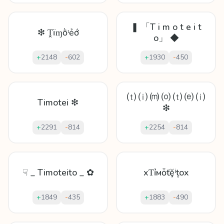
❚ 「T i m o t e i t
❇ Ṱïɱṑᵗẻớ
o」 ◆
+
2148
-
602
+
1930
-
450
⒯ ⒤ ⒨ ⒪ ⒯ ⒠ ⒤
Timotei ❇
❇
+
2291
-
814
+
2254
-
814
☟ _ Timoteito _ ✿
xƬỉмȱťḝⁱțox
+
1849
-
435
+
1883
-
490