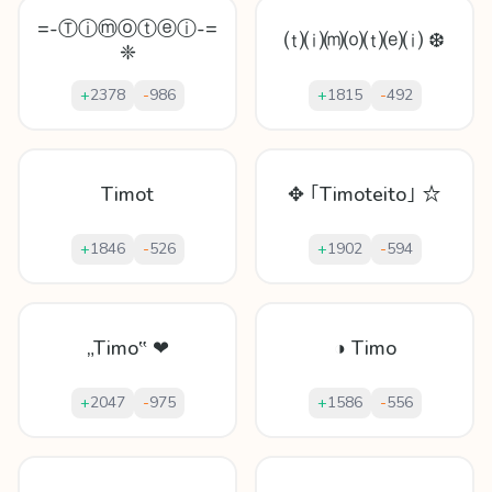
=-Ⓣⓘⓜⓞⓣⓔⓘ-=
⒯⒤⒨⒪⒯⒠⒤ ❆
❈
+
2378
-
986
+
1815
-
492
Timot
✥ ｢Timoteito｣ ☆
+
1846
-
526
+
1902
-
594
„Timo‟ ❤
◑ Timo
+
2047
-
975
+
1586
-
556