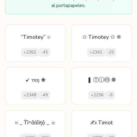
al portapapeles.
“Timotey” ○
✩ Timotey ✩ ❈
+
2362
-
45
+
2342
-
25
➹ ᴛıɱ ❀
❚ Ⓣⓘⓜ ❆
+
2348
-
49
+
2256
-
6
≈ _ T̈ȉᵐồƭềìțộ _ ☼
✍ Timot