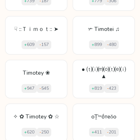
+
739
-
187
+
779
-
306
☟ ::Ｔｉｍｏｔ:: ➤
✃ Timotei ♫
+
609
-
157
+
899
-
480
● ⒯⒤⒨⒪⒯⒠⒤
Timotey ❀
▲
+
947
-
545
+
819
-
423
✧ ✿ Timotey ✿ ☆
oṮⁱᵚṍтeǒo
+
620
-
250
+
411
-
201