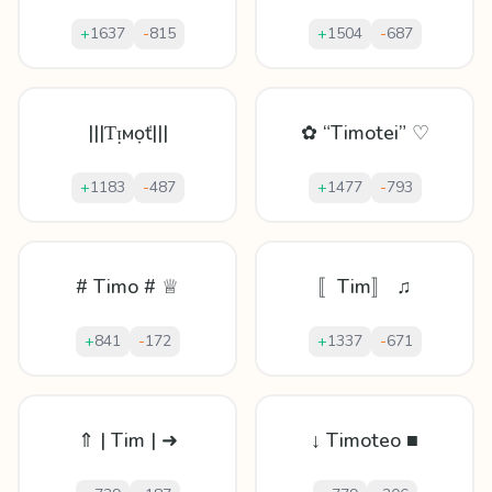
+
1637
-
815
+
1504
-
687
|||Ƭᴉмọť|||
✿ “Timotei” ♡
+
1183
-
487
+
1477
-
793
# Timo # ♕
〚Tim〛 ♫
+
841
-
172
+
1337
-
671
⇑ | Tim | ➜
↓ Timoteo ■