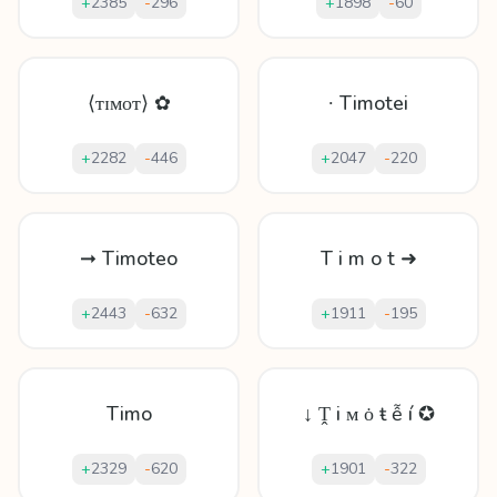
+
2385
-
296
+
1898
-
60
⟨ᴛɪᴍᴏᴛ⟩ ✿
∙ Timotei
+
2282
-
446
+
2047
-
220
➞ Timoteo
T i m o t ➜
+
2443
-
632
+
1911
-
195
Timo
↓ Ṱ і ᴍ ȯ ŧ ễ í ✪
+
2329
-
620
+
1901
-
322