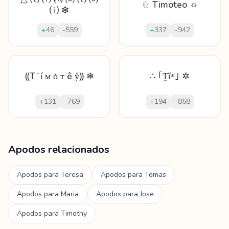
♘ Timoteo ☼
⒤ ❇
+
46
-
559
+
337
-
942
⸨T ̈ í ᴍ ȯ ᴛ ê ẙ⸩ ❄
∴ ｢Ṱĭᵚ｣ ✲
+
131
-
769
+
194
-
858
Mostrando
60
apodos para
Timoteo
Apodos relacionados
Apodos para
Teresa
Apodos para
Tomas
Apodos para
Maria
Apodos para
Jose
Apodos para
Timothy