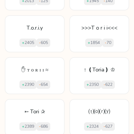
+
2013
-
125
+
1945
-
140
T.o.r.i.y
>>>T o r i i<<<
+
2405
-
605
+
1854
-
70
✋ ᴛ ᴏ ʀ ɪ ɪ ≈
↑ ❪Toria❫ ♔
+
2390
-
654
+
2350
-
622
➵ Tori ✰
⒯⒪⒭⒴
+
2389
-
686
+
2324
-
627