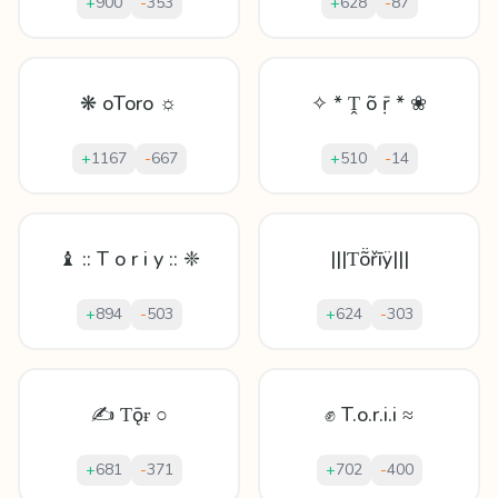
+
900
-
353
+
628
-
87
❋ oToro ☼
✧ * Ṱ õ ṝ * ❀
+
1167
-
667
+
510
-
14
♝ :: T o r i y :: ❈
|||Ƭṏřīÿ|||
+
894
-
503
+
624
-
303
✍ Ƭǭɍ ○
✊ T.o.r.i.i ≈
+
681
-
371
+
702
-
400