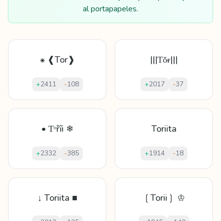
al portapapeles.
⁕ ❰Tor❱
|||Ƭǒᵲ|||
+
2411
-
108
+
2017
-
37
• Ƭᵒȑȋi ❄
Toriita
+
2332
-
385
+
1914
-
18
↓ Toriita ■
❲Torii❳ ♔