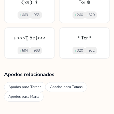
❨ᵗớṙ❩ ☀
Tor ♚
+
663
-
953
+
260
-
620
♪ >>>Ṱ ö ṙ į<<<
* Tor *
+
594
-
968
+
320
-
932
Mostrando
60
apodos para
Toria
Apodos relacionados
Apodos para
Teresa
Apodos para
Tomas
Apodos para
Maria