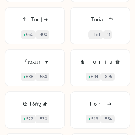
⇑ | Tor | ➜
- Toria - ♔
+
660
-
400
+
181
-
8
『ᴛᴏʀɪɪ』 ♥
♞ Ｔｏｒｉａ ♚
+
688
-
556
+
694
-
695
✠ T̈ȯȑĩỵ ❀
T o r i i ➜
+
522
-
530
+
513
-
554