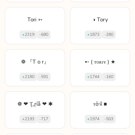
Tori ➳
◑ Tory
+
2319
-
680
+
1873
-
280
❁ 『T o r』
➸ ( ᴛᴏʀɪʏ ) ★
+
2180
-
591
+
1744
-
160
❁ ❤ Ʈₒŗḯẫ ❤ ✱
ᴛȱʳіȉ ■
+
2193
-
717
+
1974
-
503