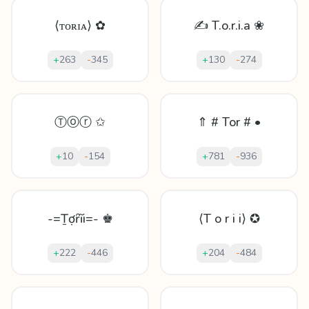
⟨ᴛᴏʀɪᴀ⟩ ✿
✍ T.o.r.i.a ❀
+
263
-
345
+
130
-
274
Ⓣⓞⓡ ✩
⇑ # Tor # •
+
10
-
154
+
781
-
936
-=Ṯợȓĩi=- ♚
⟨T o r i i⟩ ✪
+
222
-
446
+
204
-
484