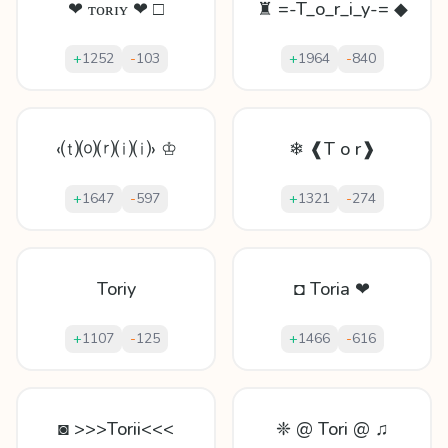
❤ ᴛᴏʀɪʏ ❤ □
♜ =-T_o_r_i_y-= ◆
+
1252
-
103
+
1964
-
840
‹⒯⒪⒭⒤⒤› ♔
❄ ❰T o r❱
+
1647
-
597
+
1321
-
274
Toriy
◘ Toria ❤
+
1107
-
125
+
1466
-
616
◙ >>>Torii<<<
❈ @ Tori @ ♫