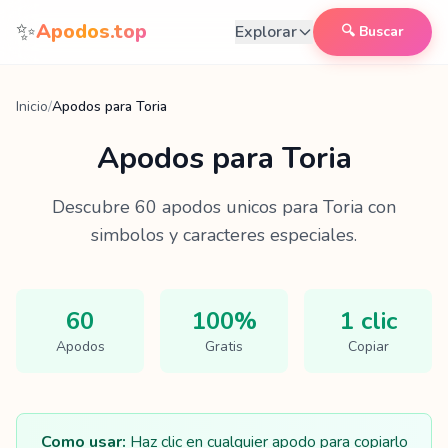
Saltar al contenido
✨
Apodos.top
Explorar
🔍 Buscar
Inicio
/
Apodos para Toria
Apodos para
Toria
Descubre
60
apodos unicos para
Toria
con
simbolos y caracteres especiales.
60
100%
1 clic
Apodos
Gratis
Copiar
Como usar:
Haz clic en cualquier apodo para copiarlo