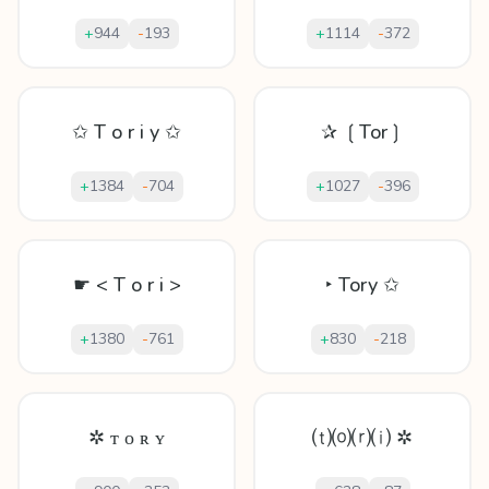
+
944
-
193
+
1114
-
372
✩ T o r i y ✩
✰ ❲Tor❳
+
1384
-
704
+
1027
-
396
☛ < T o r i >
‣ Tory ✩
+
1380
-
761
+
830
-
218
✲ ᴛ ᴏ ʀ ʏ
⒯⒪⒭⒤ ✲