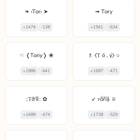
❧ ‹Tor› ➤
➟ Tory
+
1474
-
138
+
1941
-
634
☜ ❬Toriy❭ ❀
♗ ⧼Ƭ ó ᵣ ý⧽ ○
+
1886
-
641
+
1687
-
471
::Ƭỡʳȉî:: ✿
➶ ᴛṏȑȋậ ♕
+
1688
-
474
+
1738
-
529