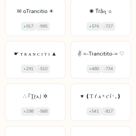
✉ oTrancitio ☀
✺ T̈rằɳ ☼
+
917
-
995
+
574
-
727
☛ ᴛ ʀ ᴀ ɴ ᴄ ɪ ᴛ ɪ ▲
✌ =-Trancitito-= ♡
+
291
-
510
+
480
-
734
∴ ｢Ṱṟᴀ｣ ✲
♥ ❪Ƭ ŕ ᴀ ⁿ ƈ ḯ ᵗ ₒ❫
+
298
-
568
+
541
-
817