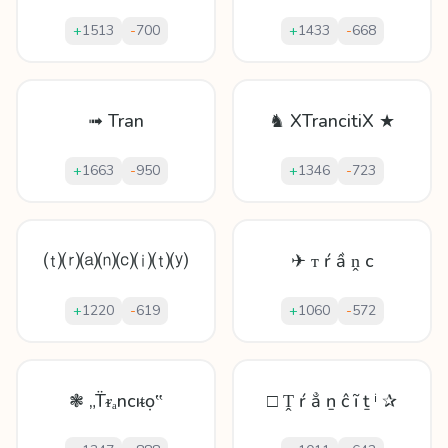
+
1513
-
700
+
1433
-
668
➟ Tran
♞ XTrancitiX ★
+
1663
-
950
+
1346
-
723
⒯⒭⒜⒩⒞⒤⒯⒴
✈ ᴛ ŕ ầ ṋ c
+
1220
-
619
+
1060
-
572
❃ „T̈ᵲₐnсıᵵọ‟
□ Ṱ ŕ ẳ ṉ ĉ ĩ ṯ ⁱ ✰