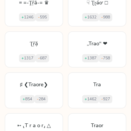
≡ =-Ṱṝā-= ♛
☟ Ʈɽáoʳ □
+
1246
-
595
+
1632
-
988
Ʈṝặ
„Trao‟ ❤
+
1317
-
687
+
1387
-
758
♯ ❮Traore❯
Tra
+
854
-
284
+
1462
-
927
➵ ⸤T r a o r⸥ △
Traor