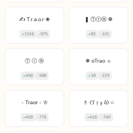
✍ T.r.a.o.r ❀
❚ Ⓣⓡⓐ ❆
+
1016
-
975
+
83
-
101
Ⓣ ⓡ ⓐ
❋ oTrao ☼
+
458
-
588
+
38
-
229
- Traor - ♔
♗ ⧼Ƭ ŗ ḁ ô⧽ ○
+
458
-
776
+
416
-
740