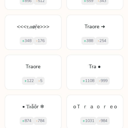
+
856
-
512
+
559
-
343
<<<ᴛᵣαøṝе>>>
Traore ➜
+
348
-
176
+
388
-
254
Traore
Tra ●
+
122
-
5
+
1108
-
999
• Ƭᵲẫȏr ❄
oＴ ｒ ａ ｏ ｒ ｅo
+
874
-
784
+
1031
-
984