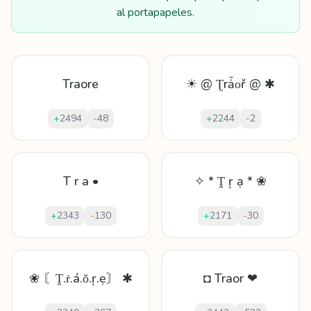
al portapapeles.
Traore
☀ @ Ʈrǡᴏř @ ✱
+
2494
-
48
+
2244
-
2
T r a •
✧ * Ṱ ŗ ạ * ❀
+
2343
-
130
+
2171
-
30
❀ 〘Ṱ.ṙ.á.ǒ.ŗ.ẹ〙 ✱
◘ Traor ❤