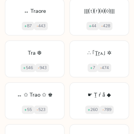
↔ Traore
|||⒯⒭⒜⒪|||
+
87
-
443
+
44
-
428
Tra ❆
∴ ｢Ṱṟᴀ｣ ✲
+
546
-
943
+
7
-
474
↔ ✩ Trao ✩ ♚
☛ Ṯ ŕ ẳ ◆
+
55
-
523
+
260
-
789