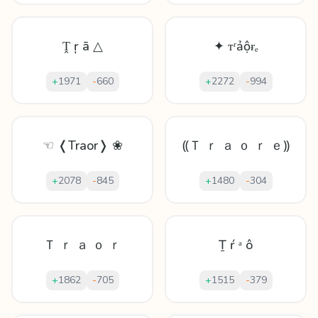
Ṱ ŗ ā △
✦ ᴛʳảộɍₑ
+
1971
-
660
+
2272
-
994
☜ ❬Traor❭ ❀
⸨Ｔ ｒ ａ ｏ ｒ ｅ⸩
+
2078
-
845
+
1480
-
304
Ｔ ｒ ａ ｏ ｒ
Ṯ ŕ ᵃ ô
+
1862
-
705
+
1515
-
379