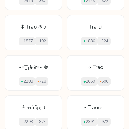
+
2349
-
367
+
2443
-
522
❄ Trao ❄ ♪
Tra ♫
+
1877
-
192
+
1886
-
324
-=Ṯɼậǒr=- ♚
◑ Trao
+
2288
-
728
+
2069
-
600
♙ ᴛɍảõɼę ♪
⁃ Traore □
+
2293
-
874
+
2391
-
972