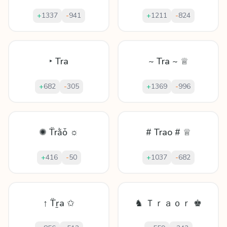
+
1337
-
941
+
1211
-
824
‣ Tra
~ Tra ~ ♕
+
682
-
305
+
1369
-
996
✺ T̈rằȱ ☼
# Trao # ♕
+
416
-
50
+
1037
-
682
↑ T̈ṟa ✩
♞ Ｔｒａｏｒ ♚