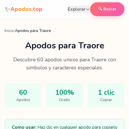
Saltar al contenido
✨
Apodos.top
Explorar
🔍 Buscar
Inicio
/
Apodos para Traore
Apodos para
Traore
Descubre
60
apodos unicos para
Traore
con
simbolos y caracteres especiales.
60
100%
1 clic
Apodos
Gratis
Copiar
Como usar:
Haz clic en cualquier apodo para copiarlo