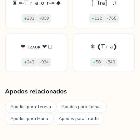
♜ =-T_r_a_o_r-= ◆
〚Tra〛 ♫
+
231
-
809
+
112
-
765
❤ ᴛʀᴀᴏʀ ❤ □
❄ ❰T r a❱
+
243
-
934
+
58
-
849
Mostrando
60
apodos para
Traore
Apodos relacionados
Apodos para
Teresa
Apodos para
Tomas
Apodos para
Maria
Apodos para
Traute