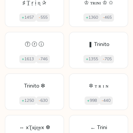
♯ Ṱ ŗ ị ɳ ✰
♔ ᴛʀɪɴɪ ♔ ✩
+
1457
-
555
+
1360
-
465
Ⓣ ⓡ ⓘ
❚ Trinito
+
1613
-
746
+
1355
-
705
Trinito ❇
✲ ᴛ ʀ ɪ ɴ
+
1250
-
630
+
998
-
440
⇔ xƮᴙḭƞɏx ❆
← Trini