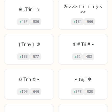
✇ >>>Ｔｒｉｎｙ<
✬ „Trin‟ ☆
<<
+
467
-
836
+
184
-
566
❲Triny❳ ♔
⇑ # Tri # •
+
185
-
577
+
62
-
493
✩ Trin ✩ •
• Ƭᵲıɲi ❄
+
105
-
646
+
378
-
929