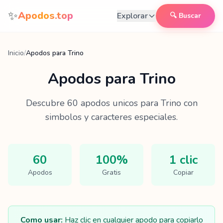
Saltar al contenido
✨
Apodos.top
Explorar
🔍 Buscar
Inicio
/
Apodos para Trino
Apodos para
Trino
Descubre
60
apodos unicos para
Trino
con
simbolos y caracteres especiales.
60
100%
1 clic
Apodos
Gratis
Copiar
Como usar:
Haz clic en cualquier apodo para copiarlo