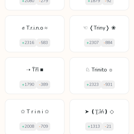
+
2080
-
279
+
1879
-
92
✊ T.r.i.n.o ≈
☜ ❬Triny❭ ❀
+
2316
-
583
+
2307
-
884
➝ T̈ȑȉ ■
♘ Trinito ☼
+
1790
-
389
+
2323
-
931
✩ T r i n i ✩
➤ ❪Ṱᵣîń❫ ◇
+
2008
-
709
+
1313
-
21