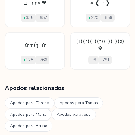
◘ Triny ❤
⁕ ❰Tri❱
+
335
-
957
+
220
-
856
⒯ ⒭ ⒤ ⒩ ⒤ ⒯ ⒪
✿ ᴛᵣíŋï ✿
❇
+
128
-
766
+
6
-
791
Mostrando
60
apodos para
Trino
Apodos relacionados
Apodos para
Teresa
Apodos para
Tomas
Apodos para
Maria
Apodos para
Jose
Apodos para
Bruno