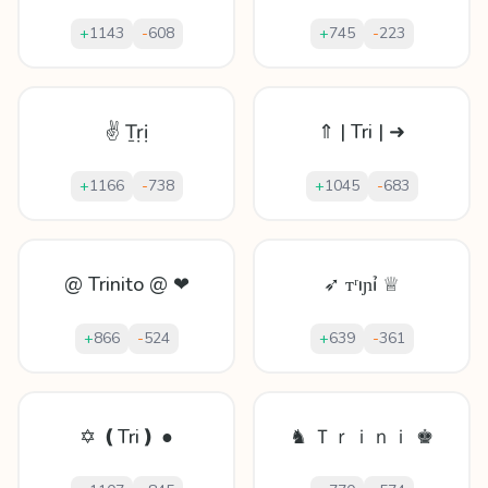
+
1143
-
608
+
745
-
223
✌ Ṯṛị
⇑ | Tri | ➜
+
1166
-
738
+
1045
-
683
@ Trinito @ ❤
➶ ᴛʳıɲỉ ♕
+
866
-
524
+
639
-
361
✡ ❪Tri❫ ●
♞ Ｔｒｉｎｉ ♚