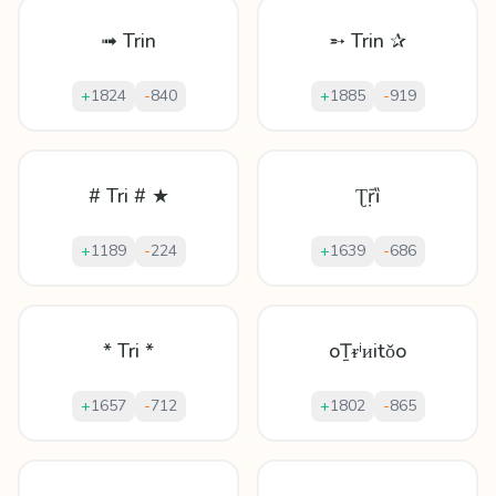
➟ Trin
➵ Trin ✰
+
1824
-
840
+
1885
-
919
# Tri # ★
Ʈṝȉ
+
1189
-
224
+
1639
-
686
* Tri *
oṮᵲⁱᴎіtǒo
+
1657
-
712
+
1802
-
865