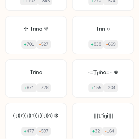
+
1107
-
845
+
770
-
574
✢ Trino ❈
Trin ○
+
701
-
527
+
838
-
669
Trino
-=Ṯɼıŉo=- ♚
+
871
-
728
+
155
-
204
⒯⒭⒤⒩⒤⒯⒪ ❆
|||Ƭʳîŋî|||
+
477
-
597
+
32
-
164