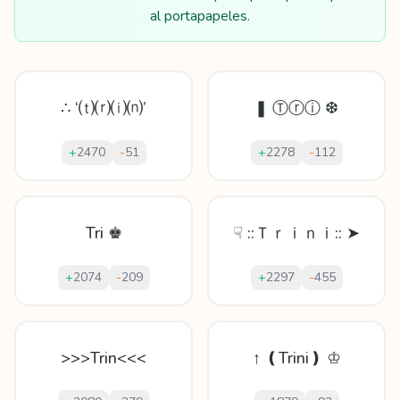
al portapapeles.
∴ ‘⒯⒭⒤⒩’
❚ Ⓣⓡⓘ ❆
+
2470
-
51
+
2278
-
112
Tri ♚
☟ ::Ｔｒｉｎｉ:: ➤
+
2074
-
209
+
2297
-
455
>>>Trin<<<
↑ ❪Trini❫ ♔