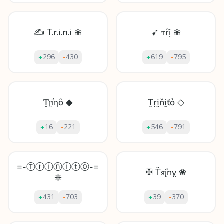
✍ T.r.i.n.i ❀
➹ ᴛȓị ❀
+
296
-
430
+
619
-
795
Ṱɽḯƞȏ ◆
Ṱṛḭňḭťỏ ◇
+
16
-
221
+
546
-
791
=-Ⓣⓡⓘⓝⓘⓣⓞ-=
✠ T̈ᴙįŉỵ ❀
❈
+
431
-
703
+
39
-
370