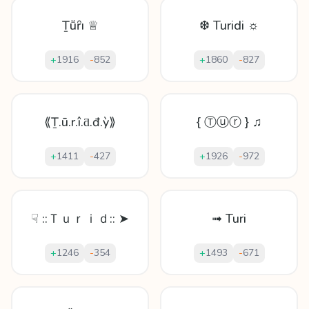
Ṯṻȓı ♕
❆ Turidi ☼
+
1916
-
852
+
1860
-
827
⟪Ṯ.ū.r.î.ƌ.đ.ỳ⟫
{ Ⓣⓤⓡ } ♫
+
1411
-
427
+
1926
-
972
☟ ::Ｔｕｒｉｄ:: ➤
➟ Turi
+
1246
-
354
+
1493
-
671