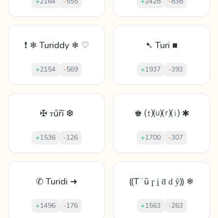
+
2164
-
555
+
2428
-
838
❗ ❄ Turiddy ❄ ♡
➷ Turi ■
+
2154
-
569
+
1937
-
393
✠ ᴛűȓĩ ❆
♚ ⒯⒰⒭⒤ ✱
+
1536
-
126
+
1700
-
307
✆ Turidi ➜
⸨T ̈ ũ ɼ ḭ ƌ ԁ ẙ⸩ ❄
+
1496
-
176
+
1563
-
263