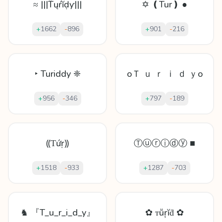
≈ |||T̈ųŕĭḍƴ|||
✡ ❪Tur❫ ●
+
1662
-
896
+
901
-
216
‣ Turiddy ❈
oＴ ｕ ｒ ｉ ｄ ｙo
+
956
-
346
+
797
-
189
⸨Ƭứṛ⸩
Ⓣⓤⓡⓘⓓⓨ ■
+
1518
-
933
+
1287
-
703
♞ 『T_u_r_i_d_y』
✿ ᴛṻŗĭḋ ✿