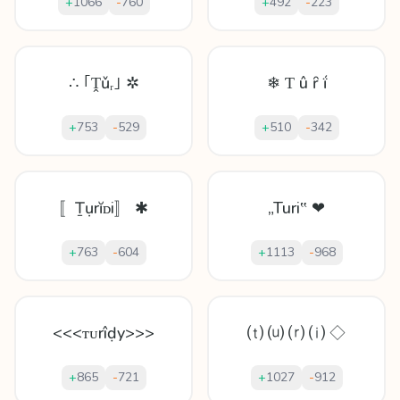
+
1066
-
760
+
492
-
223
∴ ｢Ṱǔᵣ｣ ✲
❄ Ƭ û ȓ ḯ
+
753
-
529
+
510
-
342
〚Ṯụrĭᴅi〛 ✱
„Turi‟ ❤
+
763
-
604
+
1113
-
968
<<<ᴛᴜrîḍy>>>
⒯ ⒰ ⒭ ⒤ ◇
+
865
-
721
+
1027
-
912