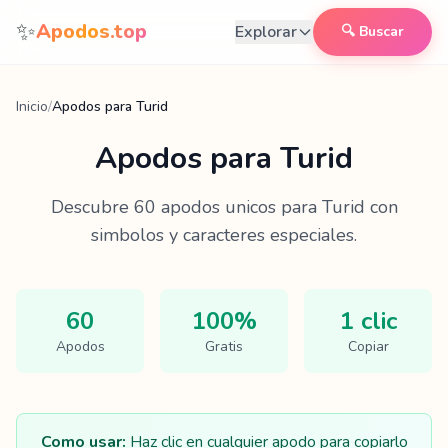
Saltar al contenido
✨
Apodos.top
Explorar
🔍 Buscar
Inicio
/
Apodos para Turid
Apodos para
Turid
Descubre
60
apodos unicos para
Turid
con
simbolos y caracteres especiales.
60
100%
1 clic
Apodos
Gratis
Copiar
Como usar:
Haz clic en cualquier apodo para copiarlo