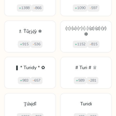
+
1388
-
866
+
1090
-
597
⒯ ⒰ ⒭ ⒤ ⒟ ⒟ ⒴
♗ T̈ůṟḭɖỳ ❄
❇
+
915
-
536
+
1152
-
815
❚ * Turidy * ✿
# Turi # ♕
+
983
-
657
+
589
-
281
Ṱứᴙįɗî
Turidi