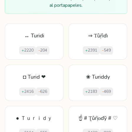
al portapapeles.
↔ Turidi
⇒ Ƭȕṝìďı
+
2220
-
204
+
2391
-
549
◘ Turid ❤
❀ Turiddy
+
2416
-
626
+
2183
-
469
● Ｔｕｒｉｄｙ
☝ # Ʈůŕịᴅďỹ # ♡