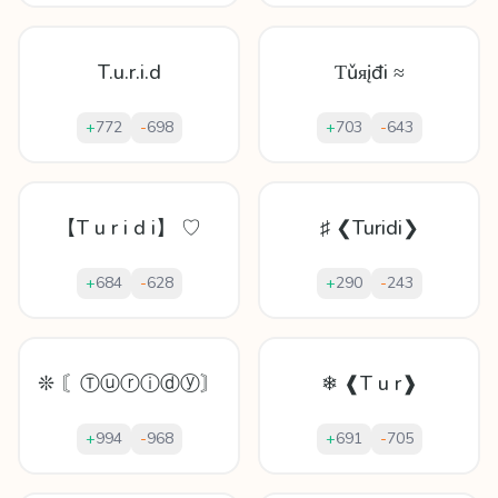
T.u.r.i.d
Ƭǔᴙįđi ≈
+
772
-
698
+
703
-
643
【T u r i d i】 ♡
♯ ❮Turidi❯
+
684
-
628
+
290
-
243
❊ 〘Ⓣⓤⓡⓘⓓⓨ〙
❄ ❰T u r❱
+
994
-
968
+
691
-
705