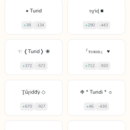
• Turid
ᴛṷʳіɖ ■
+
38
-
134
+
290
-
443
☜ ❬Turid❭ ❀
『ᴛᴜʀɪᴅ』 ♥
+
372
-
572
+
712
-
920
Ṱűɽïɗđẏ ◇
❉ * Turidi * ☼
+
670
-
927
+
46
-
430