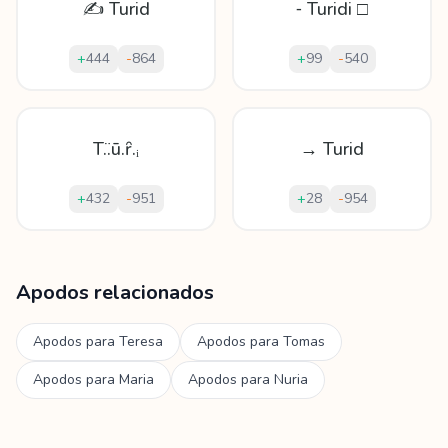
✍ Turid
⁃ Turidi □
+
444
-
864
+
99
-
540
T.̈.ū.ȓ.ᵢ
→ Turid
+
432
-
951
+
28
-
954
Mostrando
60
apodos para
Turid
Apodos relacionados
Apodos para
Teresa
Apodos para
Tomas
Apodos para
Maria
Apodos para
Nuria