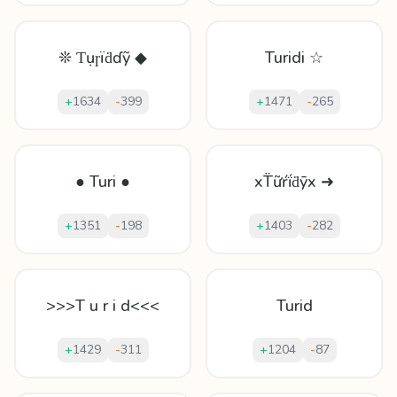
❊ Ƭụɼïḋɗỹ ◆
Turidi ☆
+
1634
-
399
+
1471
-
265
● Turi ●
xT̈ữŕḯḋȳx ➜
+
1351
-
198
+
1403
-
282
>>>T u r i d<<<
Turid
+
1429
-
311
+
1204
-
87