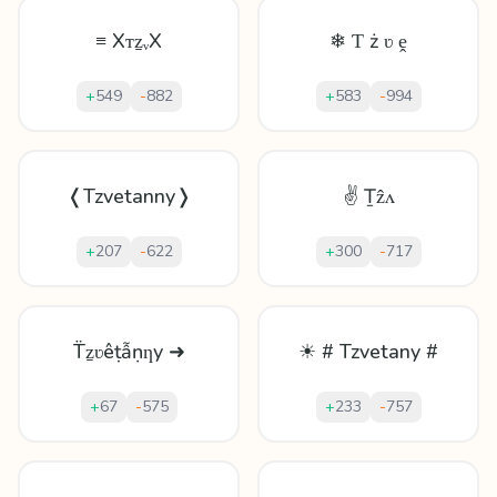
≡ XᴛẕᵥX
❄ Ƭ ż ʋ ḙ
+
549
-
882
+
583
-
994
❬Tzvetanny❭
✌ Ṯẑʌ
+
207
-
622
+
300
-
717
T̈ẕʋêṭẫṇƞy ➜
☀ # Tzvetany #
+
67
-
575
+
233
-
757