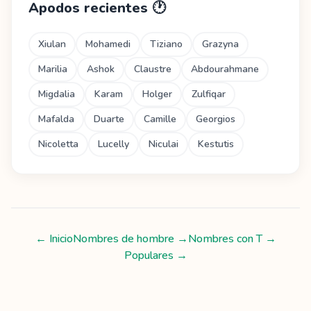
Apodos recientes
🕐
Xiulan
Mohamedi
Tiziano
Grazyna
Marilia
Ashok
Claustre
Abdourahmane
Migdalia
Karam
Holger
Zulfiqar
Mafalda
Duarte
Camille
Georgios
Nicoletta
Lucelly
Niculai
Kestutis
← Inicio
Nombres de hombre
→
Nombres con
T
→
Populares →