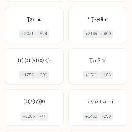
Ʈẓṽ ▲
❛ Ṱᴢѵₑᴛặᴎʸ
+
2071
-
624
+
2163
-
800
⒯ ⒵ ⒱ ⒠ ◇
Ṯᴢʋề ♕
+
1756
-
399
+
1511
-
186
⒯⒵⒱⒠
T z v e t a n i
+
1265
-
44
+
1483
-
290