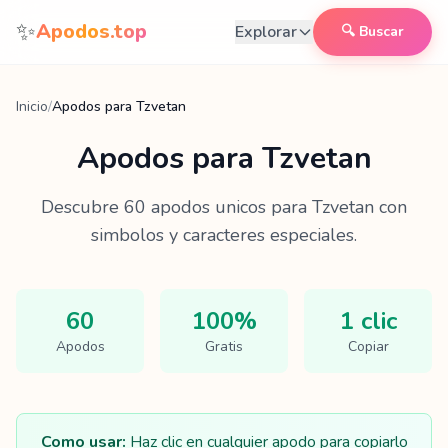
Saltar al contenido
✨
Apodos.top
Explorar
🔍 Buscar
Inicio
/
Apodos para Tzvetan
Apodos para
Tzvetan
Descubre
60
apodos unicos para
Tzvetan
con
simbolos y caracteres especiales.
60
100%
1 clic
Apodos
Gratis
Copiar
Como usar:
Haz clic en cualquier apodo para copiarlo