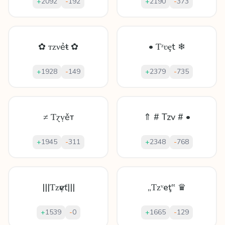
+
2092
-
192
+
2190
-
373
✿ ᴛᴢνẻŧ ✿
• Ƭᶻʋȩt ❄
+
1928
-
149
+
2379
-
735
≠ Ƭɀṿěт
⇑ # Tzv # •
+
1945
-
311
+
2348
-
768
|||Ƭᴢѵẹť|||
„Ƭᴢᵛеţ‟ ♛
+
1539
-
0
+
1665
-
129