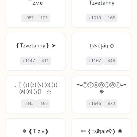
T.z.v.e
Tzvetanny
+
987
-
103
+
1019
-
165
❴Tzvetanny❵ ➤
Ṱẑᴠėʈäŋ ◇
+
1147
-
411
+
1167
-
446
↓ 〘⒯ ⒵ ⒱ ⒠ ⒯
=-Ⓣⓩⓥⓔⓣⓐⓝ-=
⒜ ⒩ ⒤〙 ☆
❈
+
843
-
152
+
1646
-
973
❄ ❰T z v❱
✄ ❬ᴛʐѵēʈąɲⁿỹ❭ ❀