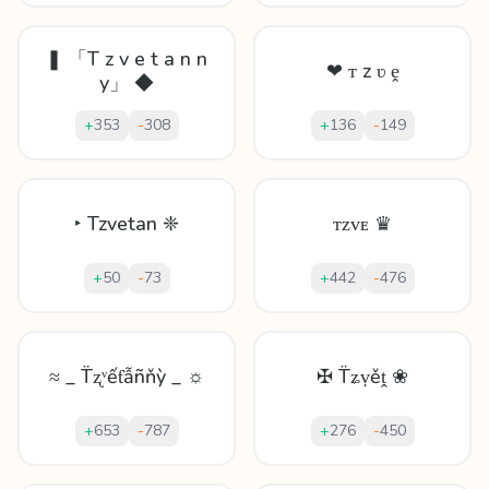
❚ 「T z v e t a n n
❤ ᴛ z ʋ ḙ
y」 ◆
+
353
-
308
+
136
-
149
‣ Tzvetan ❈
ᴛᴢᴠᴇ ♛
+
50
-
73
+
442
-
476
≈ _ T̈ʐᵛếƭẫñňỳ _ ☼
✠ T̈ʑṿěṱ ❀
+
653
-
787
+
276
-
450