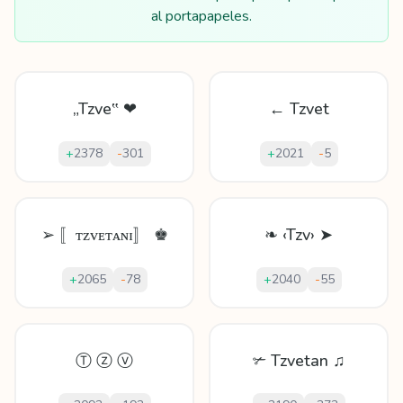
al portapapeles.
„Tzve‟ ❤
← Tzvet
+
2378
-
301
+
2021
-
5
➢ 〚ᴛᴢᴠᴇᴛᴀɴɪ〛 ♚
❧ ‹Tzv› ➤
+
2065
-
78
+
2040
-
55
Ⓣ ⓩ ⓥ
✃ Tzvetan ♫