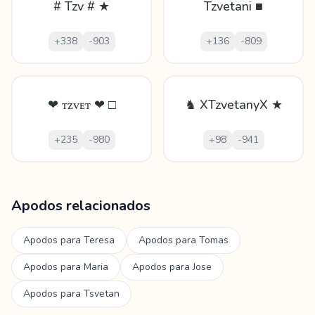
# Tzv # ★
Tzvetani ■
+
338
-
903
+
136
-
809
❤ ᴛᴢᴠᴇᴛ ❤ □
♞ XTzvetanyX ★
+
235
-
980
+
98
-
941
Mostrando
60
apodos para
Tzvetan
Apodos relacionados
Apodos para
Teresa
Apodos para
Tomas
Apodos para
Maria
Apodos para
Jose
Apodos para
Tsvetan