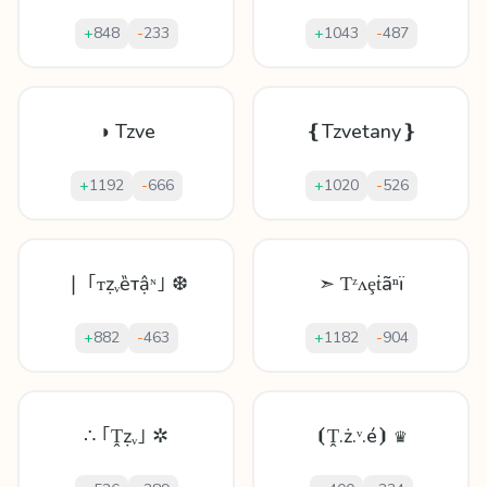
+
848
-
233
+
1043
-
487
◑ Tzve
❴Tzvetany❵
+
1192
-
666
+
1020
-
526
❘ ｢ᴛẓᵥȅтậᶰ｣ ❆
➣ Ƭᶻʌȩṫãⁿï
+
882
-
463
+
1182
-
904
∴ ｢Ṱẓᵥ｣ ✲
⦗Ṱ.ż.ᵛ.é⦘ ♛