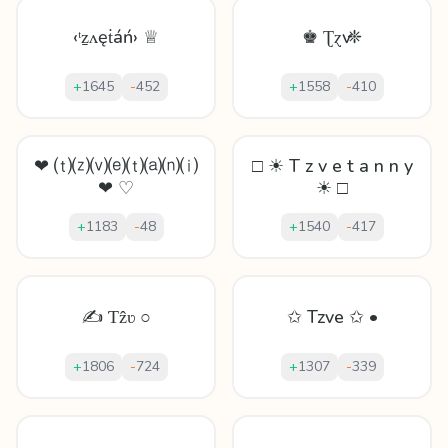
‹ᵗẕʌęṫáń› ♕
♚ Ʈɀѵ ❈
+
1645
-
452
+
1558
-
410
❤ ⒯⒵⒱⒠⒯⒜⒩⒤
□ ☀ T z v e t a n n y
❤ ♡
☀ □
+
1183
-
48
+
1540
-
417
✍ Ƭẑʋ ○
✩ Tzve ✩ •
+
1806
-
724
+
1307
-
339