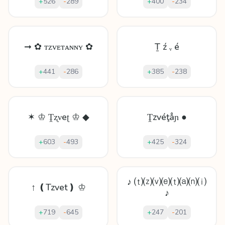
+
526
-
289
+
400
-
234
➞ ✿ ᴛᴢᴠᴇᴛᴀɴɴʏ ✿
Ṯ ź ᵥ é
+
441
-
286
+
385
-
238
✶ ♔ Ṱʐνeʈ ♔ ◆
Ṱzvéţåɲ ●
+
603
-
493
+
425
-
324
♪ ⒯⒵⒱⒠⒯⒜⒩⒤
↑ ❪Tzvet❫ ♔
♪
+
719
-
645
+
247
-
201