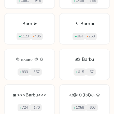
+
1681
-
948
+
1436
-
758
Barb ➤
➷ Barb ■
+
1123
-
495
+
864
-
260
♔ ʙᴀʀʙᴜ ♔ ✩
✍ Barbu
+
933
-
357
+
615
-
57
◙ >>>Barbu<<<
‹⒝⒜⒭⒝⒰› ♔
+
724
-
170
+
1058
-
603