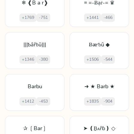
❄ ❰B a r❱
≡ =-Ƀạṙ-= ♛
+
1769
-
751
+
1441
-
466
|||Ƅȃřḃũ|||
Ƀæʳƅȗ ◆
+
1346
-
380
+
1506
-
544
Barbu
➜ ★ Barb ★
+
1412
-
453
+
1835
-
904
✰ ❲Bar❳
➤ ❪Ḇᴀřɓ❫ ◇