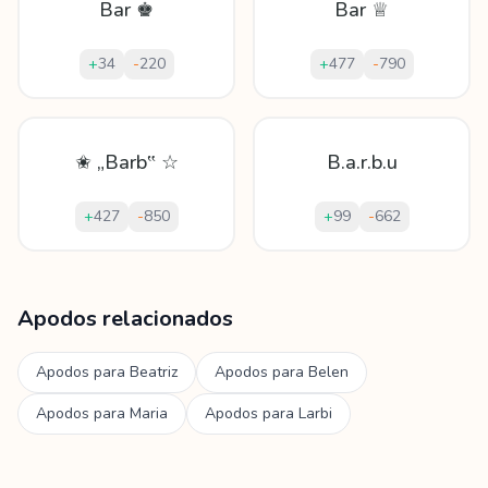
Bar ♚
Bar ♕
+
34
-
220
+
477
-
790
✬ „Barb‟ ☆
B.a.r.b.u
+
427
-
850
+
99
-
662
Mostrando
60
apodos para
Barbu
Apodos relacionados
Apodos para
Beatriz
Apodos para
Belen
Apodos para
Maria
Apodos para
Larbi