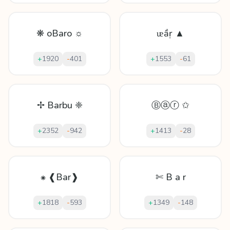
❋ oBaro ☼
ᵫầṛ ▲
+
1920
-
401
+
1553
-
61
✢ Barbu ❈
Ⓑⓐⓡ ✩
+
2352
-
942
+
1413
-
28
⁕ ❰Bar❱
✄ B a r
+
1818
-
593
+
1349
-
148