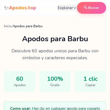
Saltar al contenido
✨
Apodos.top
Explorar
🔍 Buscar
Inicio
/
Apodos para Barbu
Apodos para
Barbu
Descubre
60
apodos unicos para
Barbu
con
simbolos y caracteres especiales.
60
100%
1 clic
Apodos
Gratis
Copiar
Como usar:
Haz clic en cualquier apodo para copiarlo