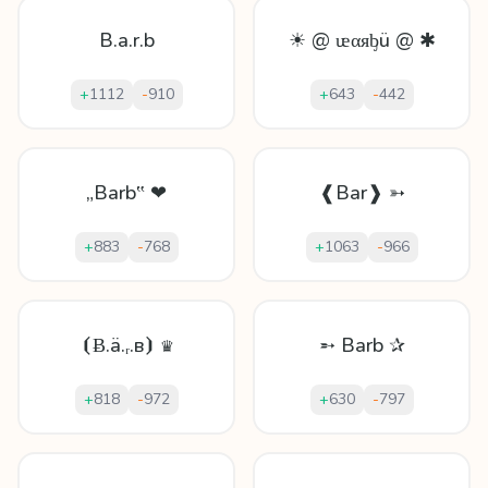
B.a.r.b
☀ @ ᵫαᴙᶀü @ ✱
+
1112
-
910
+
643
-
442
„Barb‟ ❤
❰Bar❱ ➳
+
883
-
768
+
1063
-
966
⦗Ƀ.ä.ᵣ.в⦘ ♛
➵ Barb ✰
+
818
-
972
+
630
-
797