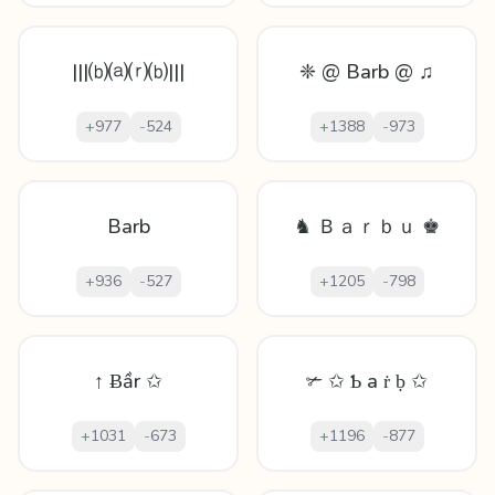
|||⒝⒜⒭⒝|||
❈ @ Barb @ ♫
+
977
-
524
+
1388
-
973
Barb
♞ Ｂａｒｂｕ ♚
+
936
-
527
+
1205
-
798
↑ Ƀầr ✩
✃ ✩ Ƅ а ṙ ḅ ✩
+
1031
-
673
+
1196
-
877