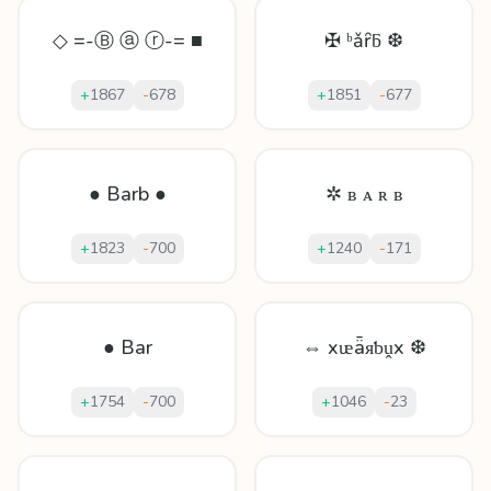
◇ =-Ⓑ ⓐ ⓡ-= ■
✠ ᵇǎȓƃ ❆
+
1867
-
678
+
1851
-
677
● Barb ●
✲ ʙ ᴀ ʀ ʙ
+
1823
-
700
+
1240
-
171
● Bar
⇔ xᵫǟᴙƅṷx ❆
+
1754
-
700
+
1046
-
23