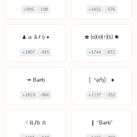
+
995
-
108
+
1451
-
576
♟ ᵫ ã ř ḅ •
♚ ⒝⒜⒭⒝ ✱
+
1807
-
935
+
1744
-
872
➟ Barb
〚ᵇạřᶀ〛 ●
+
1819
-
966
+
1137
-
352
☟ Ƀₐȑb ♔
❙ “Barb”