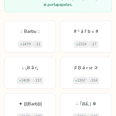
al portapapeles.
:: Barbu ::
# ᵇ á ȓ b ᴜ #
+
2479
-
21
+
2324
-
17
↓ ⸤Ƀ ã r⸥
♯ Ḇ á ɍ ᵫ ✰
+
2409
-
137
+
2357
-
324
✦ |||Barb|||
∴ ｢Ƀấᵣ｣ ✲