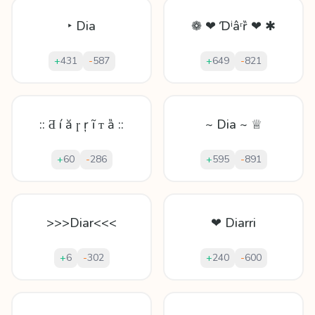
‣ Dia
❁ ❤ Ɗⁱâʳȑ ❤ ✱
+
431
-
587
+
649
-
821
:: Ƌ í ă ɼ ŗ ĩ ᴛ ȁ ::
~ Dia ~ ♕
+
60
-
286
+
595
-
891
>>>Diar<<<
❤ Diarri
+
6
-
302
+
240
-
600