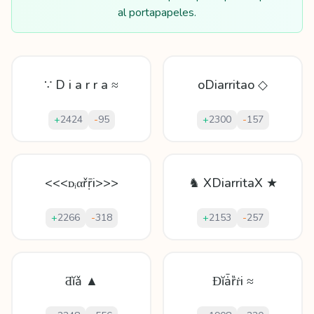
al portapapeles.
∵ D i a r r a ≈
oDiarritao ◇
+
2424
-
95
+
2300
-
157
<<<ᴅᵢαřṝі>>>
♞ XDiarritaX ★
+
2266
-
318
+
2153
-
257
Ƌĭǎ ▲
Ɖĭǡȑṙi ≈