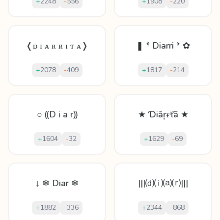
+
2248
-
556
+
1908
-
220
❬ᴅ ɪ ᴀ ʀ ʀ ɪ ᴛ ᴀ❭
❚ * Diarri * ✿
+
2078
-
409
+
1817
-
214
○ ⸨D i a r⸩
★ Ɗiāŗᵲⁱƭã ★
+
1604
-
32
+
1629
-
69
↓ ❄ Diar ❄
|||⒟⒤⒜⒭|||
+
1882
-
336
+
2344
-
868