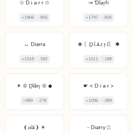
✩ D i a r r ✩
⇒ Ɗȋạŗřı
+
1866
-
855
+
1797
-
826
↔ Diarra
❀ 〘Ḓ.î.á.ṛ.ŗ.ī〙 ✱
+
1518
-
583
+
1011
-
188
✶ ♔ Ḓȋãrɽ ♔ ◆
☛ < D i a r >
+
989
-
278
+
1096
-
389
❨ᴅỉā❩ ☀
⁃ Diarry □