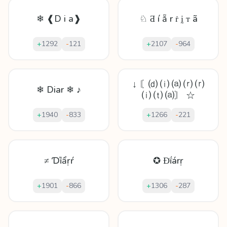
❄ ❰D i a❱
♘ Ƌ í ẵ r ṙ ḭ ᴛ ã
+
1292
-
121
+
2107
-
964
↓ 〘⒟ ⒤ ⒜ ⒭ ⒭
❄ Diar ❄ ♪
⒤ ⒯ ⒜〙 ☆
+
1940
-
833
+
1266
-
221
≠ Ɗȉẩṛŕ
✪ Ɖḯárṛ
+
1901
-
866
+
1306
-
287