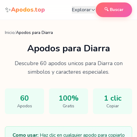
Saltar al contenido
✨
Apodos.top
Explorar
🔍 Buscar
Inicio
/
Apodos para Diarra
Apodos para
Diarra
Descubre
60
apodos unicos para
Diarra
con
simbolos y caracteres especiales.
60
100%
1 clic
Apodos
Gratis
Copiar
Como usar:
Haz clic en cualquier apodo para copiarlo