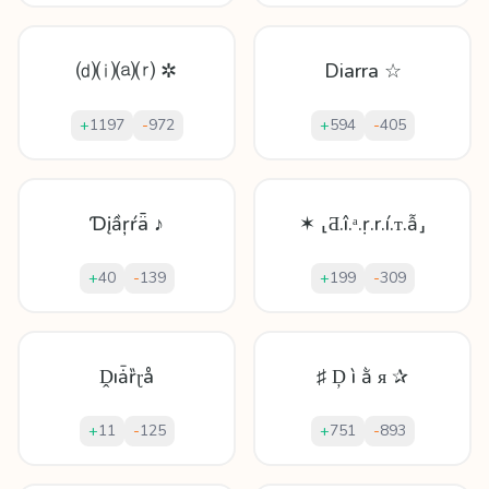
⒟⒤⒜⒭ ✲
Diarra ☆
+
1197
-
972
+
594
-
405
Ɗįầŗŕǟ ♪
✶ ⸤Ƌ.î.ᵃ.ṛ.r.í.ᴛ.ẫ⸥
+
40
-
139
+
199
-
309
Ḓıǡȑɽå
♯ Ḑ ì ằ ᴙ ✰
+
11
-
125
+
751
-
893