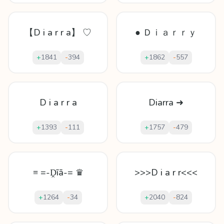
【D i a r r a】 ♡
● Ｄｉａｒｒｙ
+
1841
-
394
+
1862
-
557
D i a r r a
Diarra ➜
+
1393
-
111
+
1757
-
479
≡ =-Ḓīā-= ♛
>>>D i a r r<<<
+
1264
-
34
+
2040
-
824