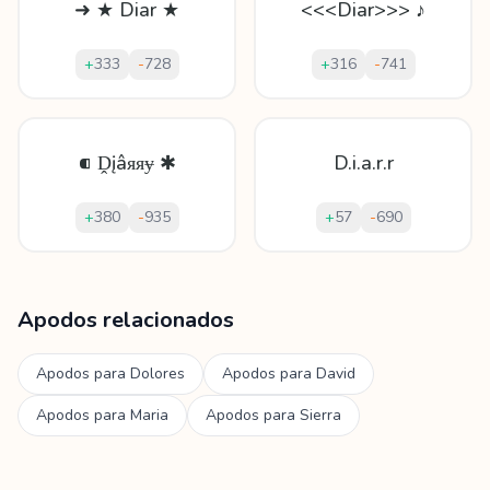
➜ ★ Diar ★
<<<Diar>>> ♪
+
333
-
728
+
316
-
741
⁌ Ḓįâᴙᴙɏ ✱
D.i.a.r.r
+
380
-
935
+
57
-
690
Mostrando
60
apodos para
Diarra
Apodos relacionados
Apodos para
Dolores
Apodos para
David
Apodos para
Maria
Apodos para
Sierra