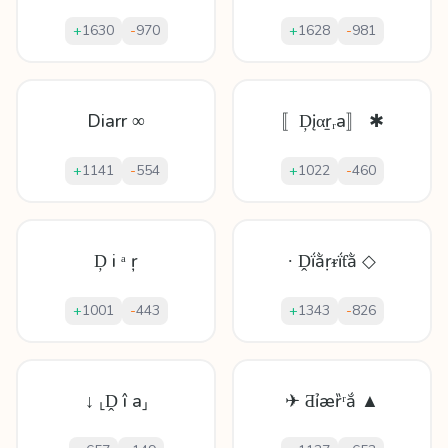
+
1630
-
970
+
1628
-
981
Diarr ∞
〚Ḑįαṟᵣa〛 ✱
+
1141
-
554
+
1022
-
460
Ḑ і ᵃ ŗ
∙ Ḓḯằṛᵲḯƭằ ◇
+
1001
-
443
+
1343
-
826
↓ ⸤Ḓ î a⸥
✈ Ƌỉæȑʳắ ▲