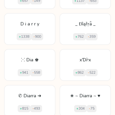
+
657
-
149
+
1137
-
653
D i a r r y
_ Ɖȉąȑṛǟ _
+
1338
-
900
+
762
-
359
⁙ Dia ♚
xƊỉᵃx
+
941
-
558
+
862
-
522
✆ Diarra ➜
✬ ~ Diarra ~ ♥
+
815
-
493
+
304
-
75