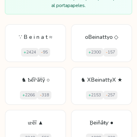
al portapapeles.
∵ B e i n a t ≈
oBeinattyo ◇
+
2424
-
95
+
2300
-
157
♞ Ƅếĩᶰãẗỹ ○
♞ XBeinattyX ★
+
2266
-
318
+
2153
-
257
ᵫẽĩ ▲
Ḇeіñâŧƴ ●