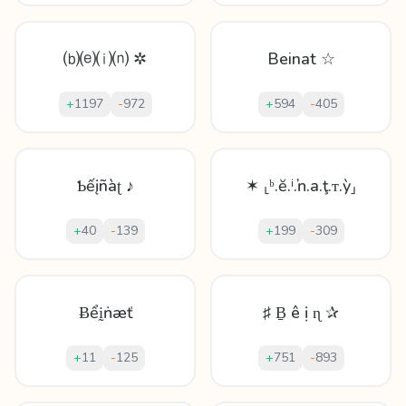
⒝⒠⒤⒩ ✲
Beinat ☆
+
1197
-
972
+
594
-
405
Ƅếįñàʈ ♪
✶ ⸤ᵇ.ĕ.ⁱ.ŉ.a.ţ.ᴛ.ỳ⸥
+
40
-
139
+
199
-
309
Ƀểḭṅæť
♯ Ḇ ê ị ɳ ✰
+
11
-
125
+
751
-
893