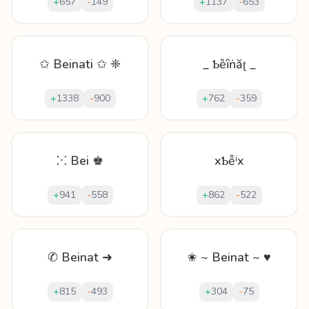
+
657
-
149
+
1137
-
653
✩ Beinati ✩ ❈
_ Ƅȅȋṅăʈ _
+
1338
-
900
+
762
-
359
⁙ Bei ♚
xƄễⁱx
+
941
-
558
+
862
-
522
✆ Beinat ➜
✬ ~ Beinat ~ ♥
+
815
-
493
+
304
-
75