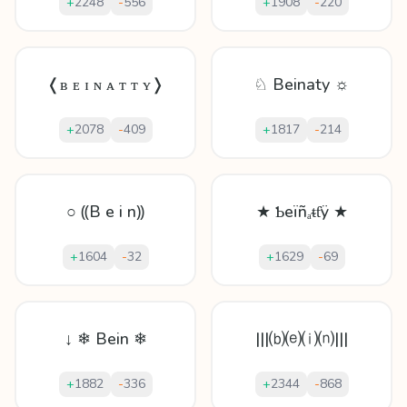
+
2248
-
556
+
1908
-
220
❬ʙ ᴇ ɪ ɴ ᴀ ᴛ ᴛ ʏ❭
♘ Beinaty ☼
+
2078
-
409
+
1817
-
214
○ ⸨B e i n⸩
★ Ƅeïñₐᵵƭÿ ★
+
1604
-
32
+
1629
-
69
↓ ❄ Bein ❄
|||⒝⒠⒤⒩|||
+
1882
-
336
+
2344
-
868