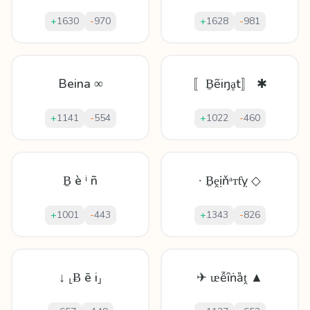
+
1630
-
970
+
1628
-
981
Beina ∞
〚Ḇẽіŋḁt〛 ✱
+
1141
-
554
+
1022
-
460
Ḇ è ⁱ ñ
∙ Ḇḙịňᵃᴛƭỵ ◇
+
1001
-
443
+
1343
-
826
↓ ⸤Ƀ ē i⸥
✈ ᵫễȋṅȁṱ ▲