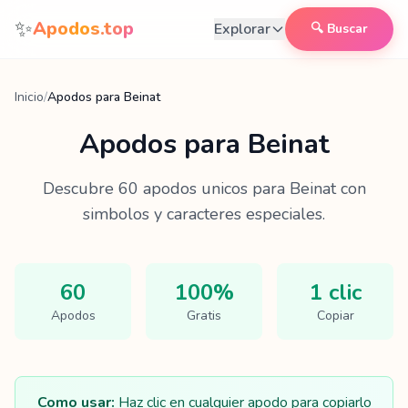
Saltar al contenido
✨
Apodos.top
Explorar
🔍 Buscar
Inicio
/
Apodos para Beinat
Apodos para
Beinat
Descubre
60
apodos unicos para
Beinat
con
simbolos y caracteres especiales.
60
100%
1 clic
Apodos
Gratis
Copiar
Como usar:
Haz clic en cualquier apodo para copiarlo