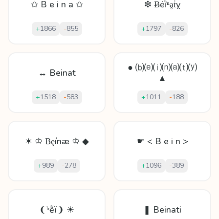
✩ B e i n a ✩
❇ Ƀėȉⁿḁṫỵ
+
1866
-
855
+
1797
-
826
● ⒝⒠⒤⒩⒜⒯⒴
↔ Beinat
▲
+
1518
-
583
+
1011
-
188
✶ ♔ Ḇȩínæ ♔ ◆
☛ < B e i n >
+
989
-
278
+
1096
-
389
❨ᵇễï❩ ☀
❚ Beinati