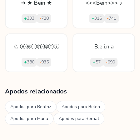
➜ ★ Bein ★
<<<Bein>>> ♪
+
333
-
728
+
316
-
741
♘ Ⓑⓔⓘⓝⓐⓣⓘ
B.e.i.n.a
+
380
-
935
+
57
-
690
Mostrando
60
apodos para
Beinat
Apodos relacionados
Apodos para
Beatriz
Apodos para
Belen
Apodos para
Maria
Apodos para
Bernat