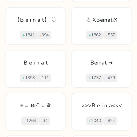
【B e i n a t】 ♡
☃ XBeinatiX
+
1841
-
394
+
1862
-
557
B e i n a t
Beinat ➜
+
1393
-
111
+
1757
-
479
≡ =-Ƀẹï-= ♛
>>>B e i n a<<<
+
1264
-
34
+
2040
-
824