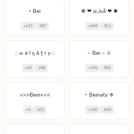
‣ Bei
❁ ❤ ᵫₑíᴎẫ ❤ ✱
+
431
-
587
+
649
-
821
:: ᵫ ë ĩ ƞ â ț ᴛ ɏ ::
~ Bei ~ ♕
+
60
-
286
+
595
-
891
>>>Bein<<<
‣ Beinaty ❈
+
6
-
302
+
240
-
600