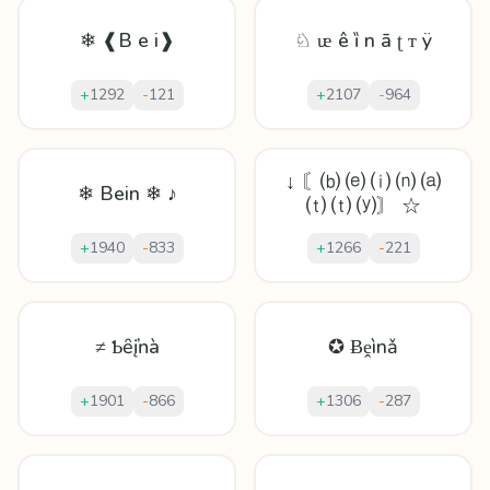
❄ ❰B e i❱
♘ ᵫ ê ȉ n ā ʈ ᴛ ÿ
+
1292
-
121
+
2107
-
964
↓ 〘⒝ ⒠ ⒤ ⒩ ⒜
❄ Bein ❄ ♪
⒯ ⒯ ⒴〙 ☆
+
1940
-
833
+
1266
-
221
≠ Ƅȇįŉà
✪ Ƀḙìnǎ
+
1901
-
866
+
1306
-
287