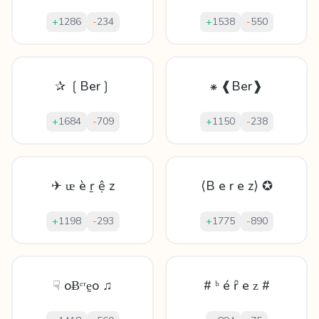
+
1286
-
234
+
1538
-
550
✰ ❲Ber❳
⁕ ❰Ber❱
+
1684
-
709
+
1150
-
238
✈ ᵫ è ṟ ệ z
⟨B e r e z⟩ ✪
+
1198
-
293
+
1775
-
890
☟ oɃᵉʳḛo ♫
# ᵇ é ȓ e ᴢ #