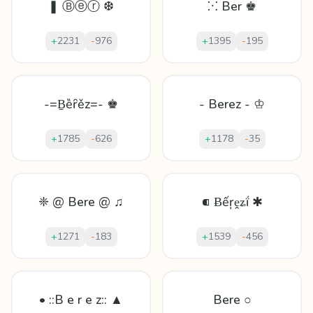
❚ Ⓑⓔⓡ ❆
⁙ Ber ♚
+
2231
-
976
+
1395
-
195
-=Ḇȅȓěz=- ♚
- Berez - ♔
+
1785
-
626
+
1178
-
35
❈ @ Bere @ ♫
⁌ Ƀếŗḙʑḯ ✱
+
1271
-
183
+
1539
-
456
• ::B e r e z:: ▲
Bere ○