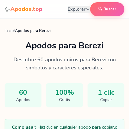
Saltar al contenido
✨
Apodos.top
Explorar
🔍 Buscar
Inicio
/
Apodos para Berezi
Apodos para
Berezi
Descubre
60
apodos unicos para
Berezi
con
simbolos y caracteres especiales.
60
100%
1 clic
Apodos
Gratis
Copiar
Como usar:
Haz clic en cualquier apodo para copiarlo