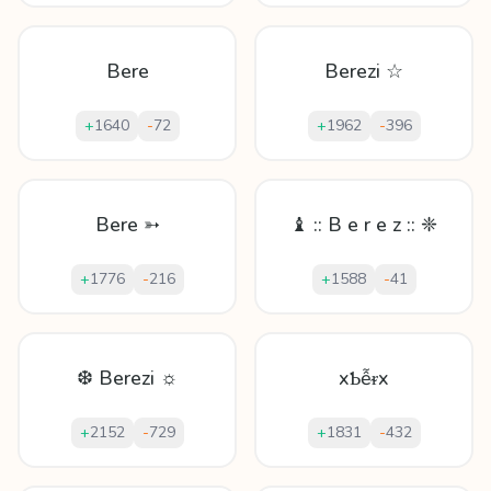
Bere
Berezi ☆
+
1640
-
72
+
1962
-
396
Bere ➳
♝ :: B e r e z :: ❈
+
1776
-
216
+
1588
-
41
❆ Berezi ☼
xƄễᵲx
+
2152
-
729
+
1831
-
432