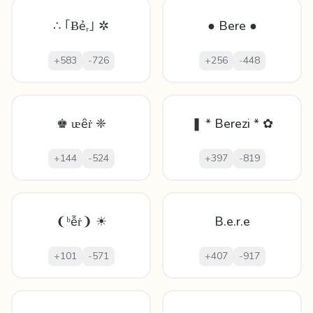
∴ ｢Ƀẻᵣ｣ ✲
● Bere ●
+
583
-
726
+
256
-
448
♚ ᵫȇṙ ❈
❚ * Berezi * ✿
+
144
-
524
+
397
-
819
❨ᵇễṙ❩ ☀
B.e.r.e
+
101
-
571
+
407
-
917