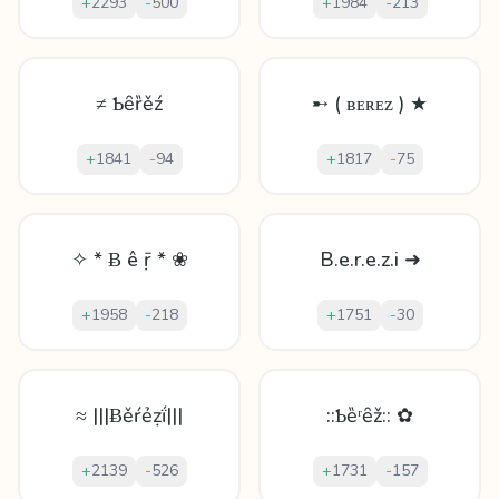
+
2293
-
500
+
1984
-
213
≠ Ƅȇȑěź
➸ ( ʙᴇʀᴇᴢ ) ★
+
1841
-
94
+
1817
-
75
✧ * Ƀ ê ṝ * ❀
B.e.r.e.z.i ➜
+
1958
-
218
+
1751
-
30
≈ |||Ƀěŕẻẓḯ|||
::Ƅȅʳȇž:: ✿
+
2139
-
526
+
1731
-
157