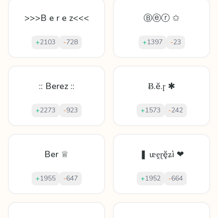
>>>B e r e z<<<
Ⓑⓔⓡ ✩
+
2103
-
728
+
1397
-
23
:: Berez ::
Ƀ.ĕ.ɼ ✱
+
2273
-
923
+
1573
-
242
Ber ♕
❚ ᵫḙɽḝʑì ❤
+
1955
-
647
+
1952
-
664