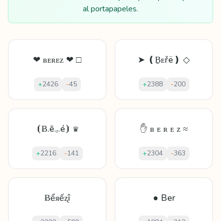
al portapapeles.
❤ ʙᴇʀᴇᴢ ❤ □
➤ ❪Ḇᴇřë❫ ◇
+
2426
-
45
+
2388
-
200
⦗Ƀ.ē.ᵣ.é⦘ ♛
✋ ʙ ᴇ ʀ ᴇ ᴢ ≈
+
2216
-
141
+
2304
-
363
Ƀểᴙếʐî
● Ber