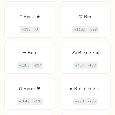
# Ber # ★
▽ Ber
+
395
-
3
+
1162
-
829
➟ Bere
✍ B.e.r.e.z ❀
+
1205
-
897
+
437
-
168
◘ Berez ❤
● Ｂｅｒｅｚｉ
+
1042
-
978
+
229
-
296