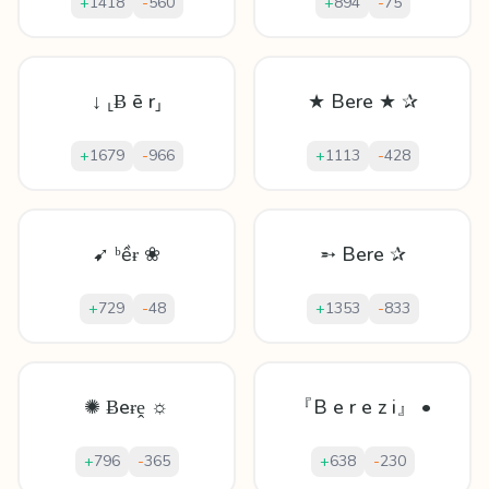
+
1418
-
560
+
894
-
75
↓ ⸤Ƀ ē r⸥
★ Bere ★ ✰
+
1679
-
966
+
1113
-
428
➹ ᵇềɍ ❀
➵ Bere ✰
+
729
-
48
+
1353
-
833
✺ Ƀеɍḙ ☼
『B e r e z i』 •
+
796
-
365
+
638
-
230