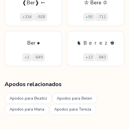
❰Ber❱ ➳
♔ Bere ♔
+
334
-
928
+
93
-
711
Ber ●
♞ Ｂｅｒｅｚ ♚
+
1
-
649
+
13
-
843
Mostrando
60
apodos para
Berezi
Apodos relacionados
Apodos para
Beatriz
Apodos para
Belen
Apodos para
Maria
Apodos para
Tereza