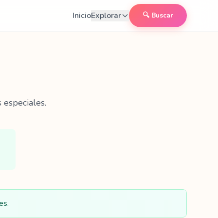
Inicio
Explorar
🔍 Buscar
 especiales.
es.