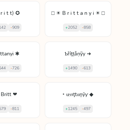
r i t t⟩ ✪
□ ☀ B r i t t a n y i ☀ □
142
-
909
+
2052
-
858
ittanyi ✱
Ƅȑỉţṭẫṇỹy ➜
644
-
726
+
1490
-
613
 Britt ❤
‣ ᵫɍıţtαṉȳƴ ◆
579
-
811
+
1245
-
497