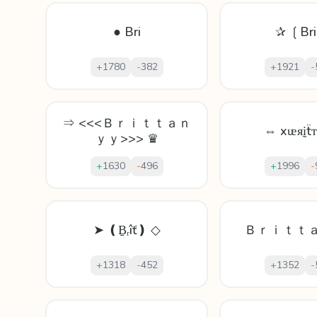
● Bri
✰ ❲Br
+
1780
-
382
+
1921
-
⇒ <<<Ｂｒｉｔｔａｎ
⇔ xᵫᴙḭẗ
ｙｙ>>> ♛
+
1630
-
496
+
1996
-
➤ ❪Ḇᵣîť❫ ◇
Ｂｒｉｔｔ
+
1318
-
452
+
1352
-