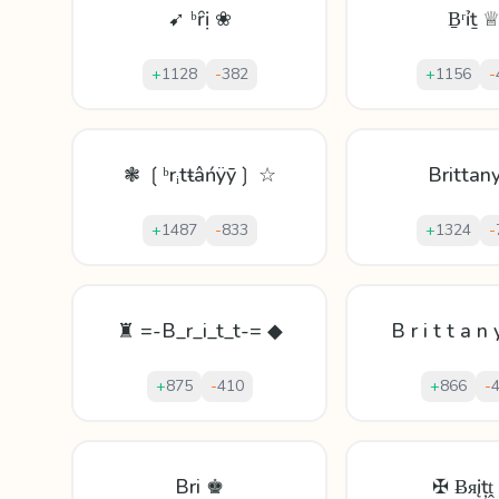
➹ ᵇȓị ❀
Ḇʳỉṯ 
+
1128
-
382
+
1156
-
❃ ❲ᵇrᵢtŧâńÿȳ❳ ☆
Brittan
+
1487
-
833
+
1324
-
♜ =-B_r_i_t_t-= ◆
B r i t t a n
+
875
-
410
+
866
-
Bri ♚
✠ Ƀᴙįțṱ