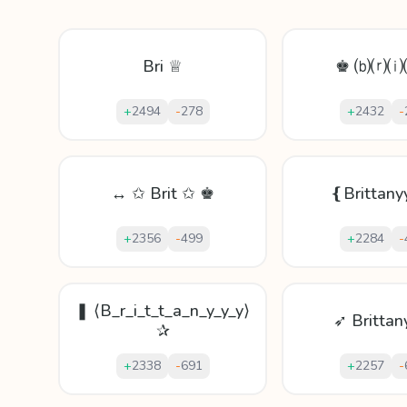
Bri ♕
♚ ⒝⒭⒤
+
2494
-
278
+
2432
-
↔ ✩ Brit ✩ ♚
❴Brittan
+
2356
-
499
+
2284
-
❚ ⟨B_r_i_t_t_a_n_y_y_y⟩
➶ Brittan
✰
+
2338
-
691
+
2257
-