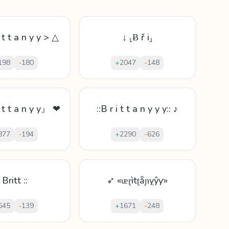
 t t a n y y > △
↓ ⸤Ƀ ř i⸥
198
-
180
+
2047
-
148
 t t a n y y』 ❤
::B r i t t a n y y y:: ♪
877
-
194
+
2290
-
626
: Britt ::
➶ «ᵫɽìtʈẵɲỵŷƴ»
645
-
139
+
1671
-
248