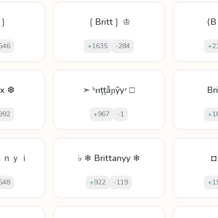
i❳
❲Britt❳ ♔
⟨B 
546
+
1635
-
284
+
2
ᴛx ❆
➣ ᵇɍıțṯẫɲỹуʸ □
Br
992
+
967
-
1
+
1
ａｎｙｉ
♭ ❄ Brittanyy ❄
◘
548
+
922
-
119
+
1