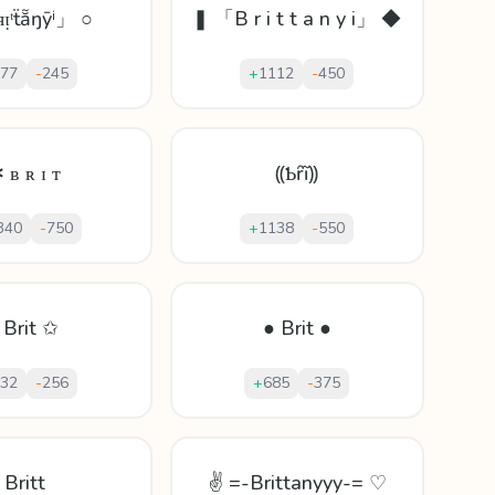
ᴙᴉᵗẗẵŋȳⁱ」 ○
❚ 「B r i t t a n y i」 ◆
77
-
245
+
1112
-
450
 ʙ ʀ ɪ ᴛ
⸨Ƅȓĩ⸩
340
-
750
+
1138
-
550
 Brit ✩
● Brit ●
32
-
256
+
685
-
375
Britt
✌ =-Brittanyyy-= ♡