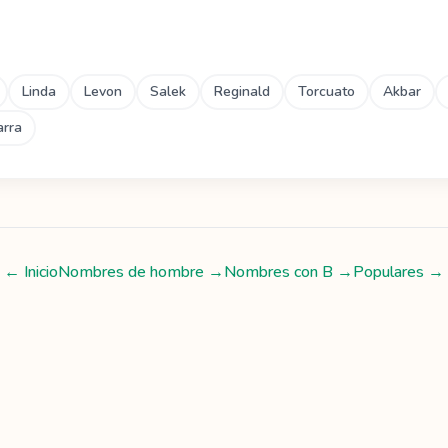
Linda
Levon
Salek
Reginald
Torcuato
Akbar
arra
← Inicio
Nombres de hombre
→
Nombres con
B
→
Populares →