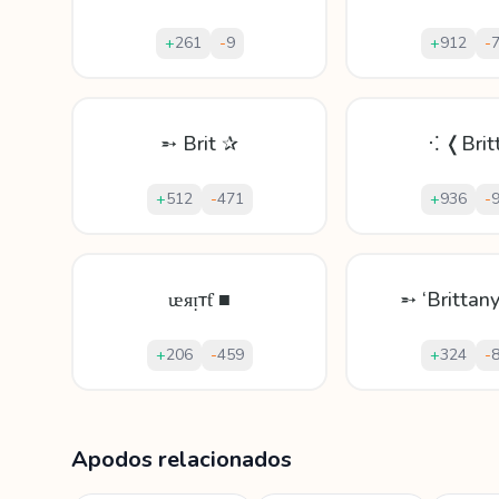
+
261
-
9
+
912
-
➵ Brit ✰
⁖ ❬Bri
+
512
-
471
+
936
-
ᵫᴙᴉтƭ ■
➵ ‘Brittan
+
206
-
459
+
324
-
Mostrando
60
apodos para
Brittany
Apodos relacionados