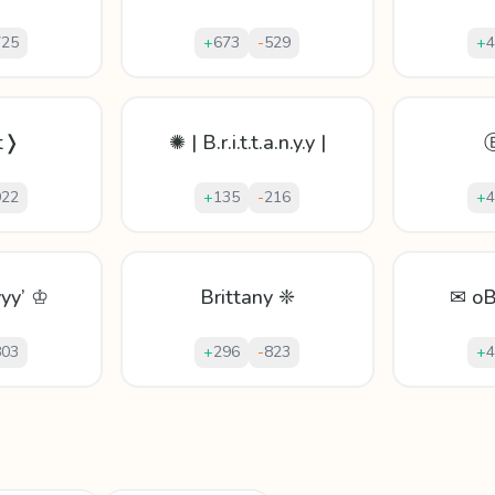
725
+
673
-
529
+
4
tt❭
✺ | B.r.i.t.t.a.n.y.y |
922
+
135
-
216
+
4
yyy’ ♔
Brittany ❈
✉ oB
803
+
296
-
823
+
4