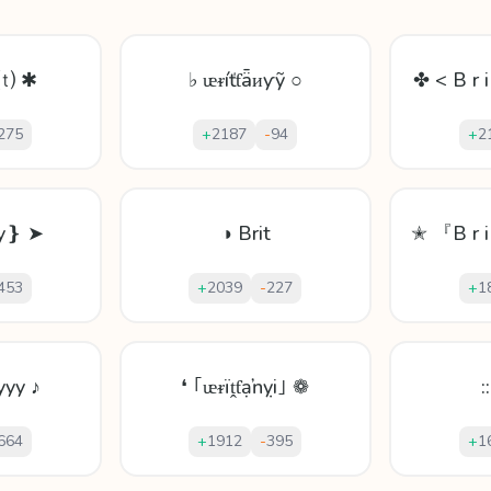
⒯ ✱
♭ ᵫᵲíťƭǟᴎƴỹ ○
✤ < B r i
275
+
2187
-
94
+
2
yy❵ ➤
◑ Brit
✭ 『B r i
453
+
2039
-
227
+
1
yyy ♪
❛ ｢ᵫᵲïṱƭạŉỵi｣ ❁
:
664
+
1912
-
395
+
1