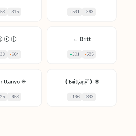
53
-
315
+
531
-
393
Ⓑ ⓡ ⓘ
← Britt
30
-
604
+
391
-
585
rittanyo ☀
❪Ƅᴙîťţäṋÿȋ❫ ❀
25
-
953
+
136
-
833