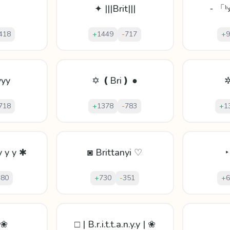
♕
✦ |||Brit|||
⁃ 「ᵇ
418
+
1449
-
717
+
9
yyy
✡ ❪Bri❫ ●
✲
718
+
1378
-
783
+
1
 y y y ✱
◙ Brittanyi ♡
‣
480
+
730
-
351
+
6
 ❀
□ | B.r.i.t.t.a.n.y.y | ❀