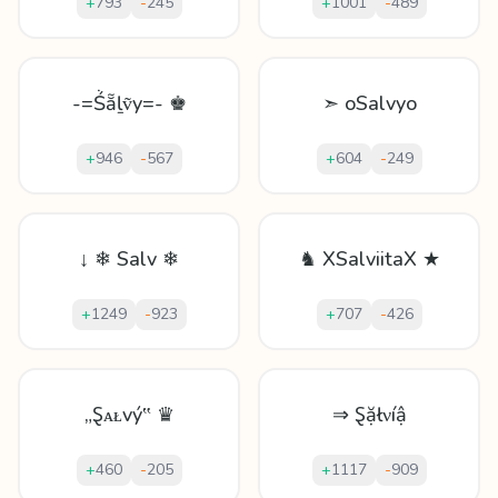
+
793
-
245
+
1001
-
489
-=Ṥẵḻṽy=- ♚
➣ oSalvyo
+
946
-
567
+
604
-
249
↓ ❄ Salv ❄
♞ XSalviitaX ★
+
1249
-
923
+
707
-
426
„Ȿᴀᴌvý‟ ♛
⇒ Ȿặłνíậ
+
460
-
205
+
1117
-
909