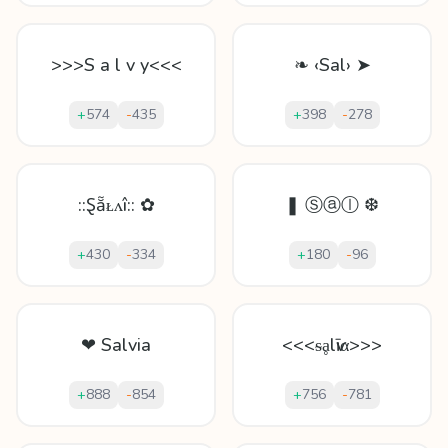
>>>S a l v y<<<
❧ ‹Sal› ➤
+
574
-
435
+
398
-
278
::Ȿẵᴌʌî:: ✿
❚ Ⓢⓐⓛ ❆
+
430
-
334
+
180
-
96
❤ Salvia
<<<ᵴḁlѵīα>>>
+
888
-
854
+
756
-
781