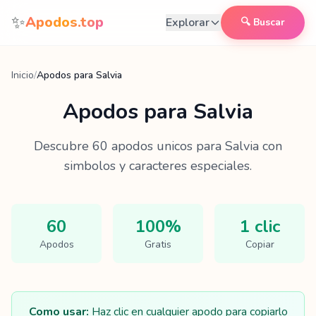
Saltar al contenido
✨
Apodos.top
Explorar
🔍 Buscar
Inicio
/
Apodos para Salvia
Apodos para
Salvia
Descubre
60
apodos unicos para
Salvia
con
simbolos y caracteres especiales.
60
100%
1 clic
Apodos
Gratis
Copiar
Como usar:
Haz clic en cualquier apodo para copiarlo