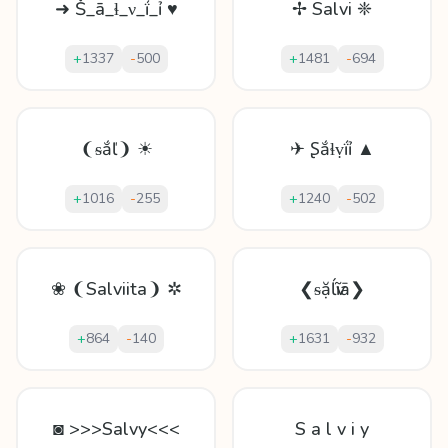
➜ Ṧ_ā_ɬ_ν_ḯ_ỉ ♥
✢ Salvi ❈
+
1337
-
500
+
1481
-
694
❨ᵴắľ❩ ☀
✈ Ʂắɬṿḯỉ ▲
+
1016
-
255
+
1240
-
502
❀ ❨Salviita❩ ✲
❮ᵴặĺѵĩā❯
+
864
-
140
+
1631
-
932
◙ >>>Salvy<<<
S a l v i y