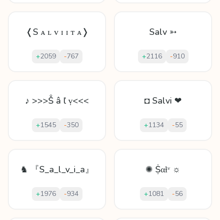
❬S ᴀ ʟ ᴠ ɪ ɪ ᴛ ᴀ❭
Salv ➳
+
2059
-
767
+
2116
-
910
♪ >>>Ṧ â ľ ṿ<<<
◘ Salvi ❤
+
1545
-
350
+
1134
-
55
♞ 『S_a_l_v_i_a』
✺ Ṩαƚᵛ ☼
+
1976
-
934
+
1081
-
56