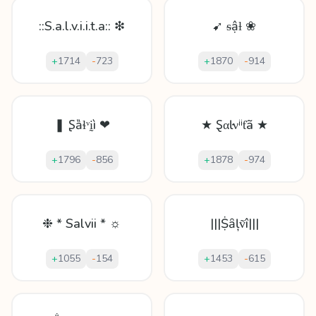
::S.a.l.v.i.i.t.a:: ❇
➹ ᵴậƚ ❀
+
1714
-
723
+
1870
-
914
❚ Ʂȁɬᵛḭì ❤
★ Ȿαŀνⁱⁱƭã ★
+
1796
-
856
+
1878
-
974
❉ * Salvii * ☼
|||Ṩȃļṽî|||
+
1055
-
154
+
1453
-
615