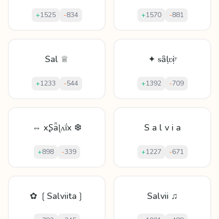
+
1525
-
834
+
1570
-
881
Sal ♕
✦ ᵴȃḷʋịʸ
+
1233
-
544
+
1392
-
709
⇔ xꟅǟɭʌḯx ❆
S a l v i a
+
898
-
339
+
1227
-
671
✿ ❲Salviita❳
Salvii ♫