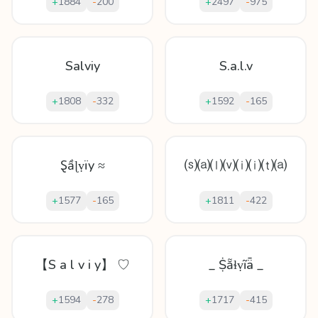
+
1884
-
200
+
2497
-
975
Salviy
S.a.l.v
+
1808
-
332
+
1592
-
165
Ȿầɭṿïy ≈
⒮⒜⒧⒱⒤⒤⒯⒜
+
1577
-
165
+
1811
-
422
【S a l v i y】 ♡
_ Ṩẵɬṿĩǟ _
+
1594
-
278
+
1717
-
415