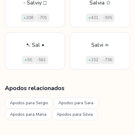
⁃ Salviy □
Salvia ✩
+
208
-
701
+
431
-
935
➷ Sal •
Salvi ∞
+
55
-
561
+
152
-
736
Mostrando
60
apodos para
Salvia
Apodos relacionados
Apodos para
Sergio
Apodos para
Sara
Apodos para
Maria
Apodos para
Silvia