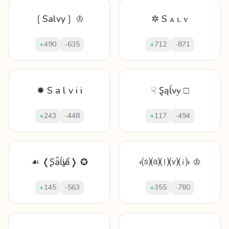
❲Salvy❳ ♔
✲ S ᴀ ʟ ᴠ
+
490
-
635
+
712
-
871
✹ S a l v i i
☟ Ȿąĺvɏ □
+
243
-
448
+
117
-
494
☙ ❬Ʂǟĺѵḭẩ❭ ✪
‹⒮⒜⒧⒱⒤› ♔
+
145
-
563
+
355
-
780