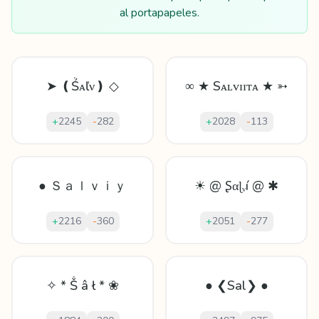
al portapapeles.
➤ ❪Ṥᴀľν❫ ◇
∞ ★ Sᴀʟᴠɪɪᴛᴀ ★ ➳
+
2245
-
282
+
2028
-
113
● Ｓａｌｖｉｙ
☀ @ Ʂαɭᵥí @ ✱
+
2216
-
360
+
2051
-
277
✧ * Ṧ â ł * ❀
● ❮Sal❯ ●