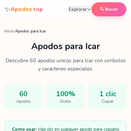
Saltar al contenido
✨
Apodos.top
Explorar
🔍 Buscar
Inicio
/
Apodos para Icar
Apodos para
Icar
Descubre
60
apodos unicos para
Icar
con simbolos
y caracteres especiales.
60
100%
1 clic
Apodos
Gratis
Copiar
Como usar:
Haz clic en cualquier apodo para copiarlo