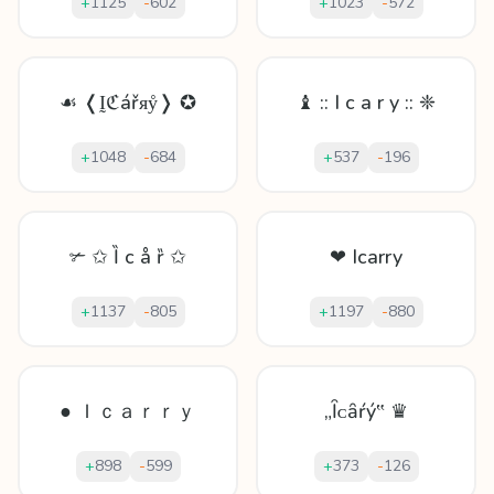
+
1125
-
602
+
1023
-
572
☙ ❬Ḭℭářᴙẙ❭ ✪
♝ :: I c a r y :: ❈
+
1048
-
684
+
537
-
196
✃ ✩ Ȉ с å ȑ ✩
❤ Icarry
+
1137
-
805
+
1197
-
880
● Ｉｃａｒｒｙ
„Ȋᴄȃŕý‟ ♛
+
898
-
599
+
373
-
126