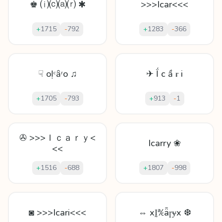
♚ ⒤⒞⒜⒭ ✱
>>>Icar<<<
+
1715
-
792
+
1283
-
366
☟ oỊᶜȃʳo ♫
✈ Ḯ с ầ ɍ i
+
1705
-
793
+
913
-
1
✇ >>>Ｉｃａｒｙ<
Icarry ❀
<<
+
1516
-
688
+
1807
-
998
◙ >>>Icari<<<
⇔ xḬ℀ǟɼɏx ❆