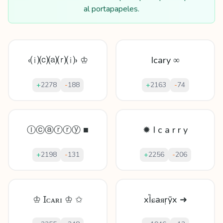
al portapapeles.
‹⒤⒞⒜⒭⒤› ♔
Icary ∞
+
2278
-
188
+
2163
-
74
Ⓘⓒⓐⓡⓡⓨ ■
✹ I c a r r y
+
2198
-
131
+
2256
-
206
♔ Ɪᴄᴀʀɪ ♔ ✩
xȈɕаᴙṛȳx ➜