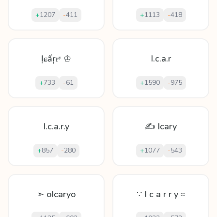
+
1207
-
411
+
1113
-
418
Ịɕấŗɍʸ ♔
I.c.a.r
+
733
-
61
+
1590
-
975
I.c.a.r.y
✍ Icary
+
857
-
280
+
1077
-
543
➣ oIcaryo
∵ I c a r r y ≈