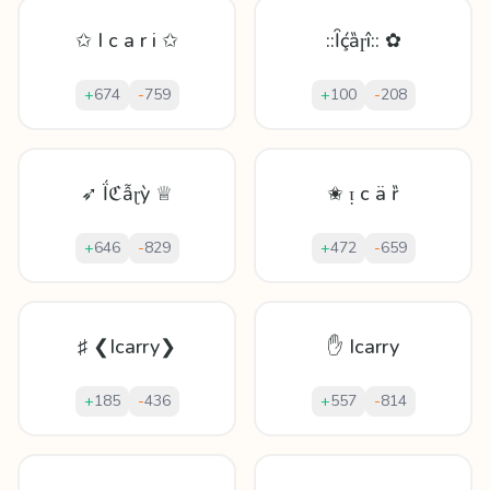
✩ I c a r i ✩
::Ȋḉȁɼî:: ✿
+
674
-
759
+
100
-
208
➶ Ḯℭẫɽỳ ♕
✬ ᴉ с ä ȑ
+
646
-
829
+
472
-
659
♯ ❮Icarry❯
✋ Icarry
+
185
-
436
+
557
-
814