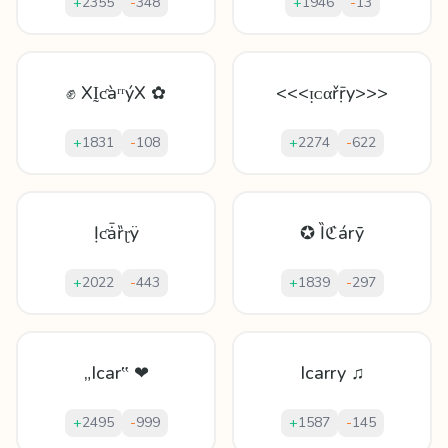
+
2355
-
348
+
1946
-
13
✊ XḬƈàʳʳýX ✿
<<<ᴉᴄαřṝy>>>
+
1831
-
108
+
2274
-
622
Ịƈǡȑɽÿ
✪ Ȉℭárȳ
+
2022
-
443
+
1839
-
297
„Icar‟ ❤
Icarry ♫
+
2495
-
999
+
1587
-
145