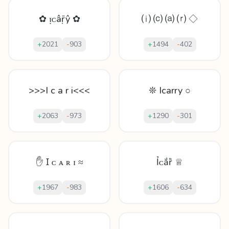
✿ ᴉᴄâṝŷ ✿
⒤ ⒞ ⒜ ⒭ ◇
+
2021
-
903
+
1494
-
402
>>>I c a r i<<<
❊ Icarry ○
+
2063
-
973
+
1290
-
301
✋ Ɪ ᴄ ᴀ ʀ ɪ ≈
Ỉᴄắȑ ♕
+
1967
-
983
+
1606
-
634