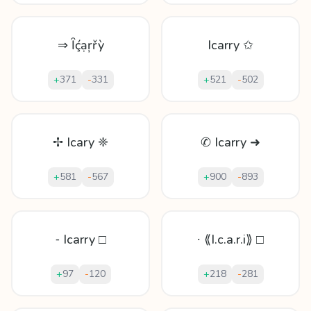
⇒ Ȋḉạŗřỳ
Icarry ✩
+
371
-
331
+
521
-
502
✢ Icary ❈
✆ Icarry ➜
+
581
-
567
+
900
-
893
⁃ Icarry □
∙ ⟪I.c.a.r.i⟫ □
+
97
-
120
+
218
-
281