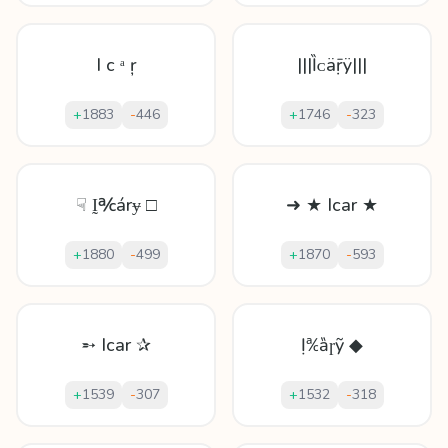
I с ᵃ ŗ
|||Ȉᴄäṝÿ|||
+
1883
-
446
+
1746
-
323
☟ Ḭ℀árɏ □
➜ ★ Icar ★
+
1880
-
499
+
1870
-
593
➵ Icar ✰
Ị℀ȁɼỹ ◆
+
1539
-
307
+
1532
-
318