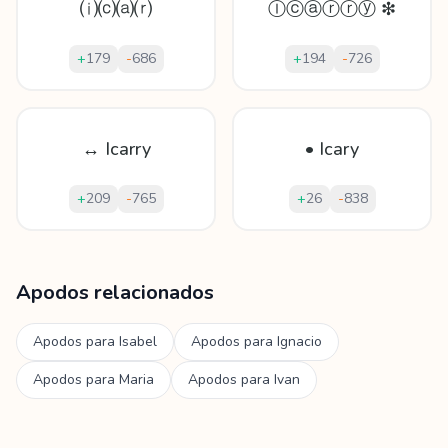
⒤⒞⒜⒭
Ⓘⓒⓐⓡⓡⓨ ❇
+
179
-
686
+
194
-
726
↔ Icarry
• Icary
+
209
-
765
+
26
-
838
Mostrando
60
apodos para
Icar
Apodos relacionados
Apodos para
Isabel
Apodos para
Ignacio
Apodos para
Maria
Apodos para
Ivan