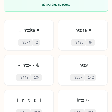
al portapapeles.
↓ Intzita ■
Intzita ❈
+
2374
-
2
+
2428
-
64
- Intzy - ♔
Intzy
+
2449
-
104
+
2337
-
142
Ｉ ｎ ｔ ｚ ｉ
Intz ➳