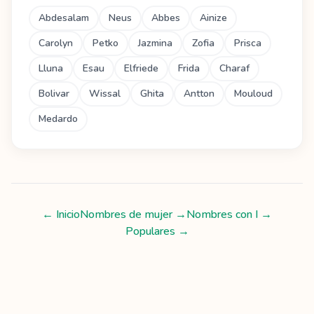
Abdesalam
Neus
Abbes
Ainize
Carolyn
Petko
Jazmina
Zofia
Prisca
Lluna
Esau
Elfriede
Frida
Charaf
Bolivar
Wissal
Ghita
Antton
Mouloud
Medardo
← Inicio
Nombres de mujer
→
Nombres con
I
→
Populares →