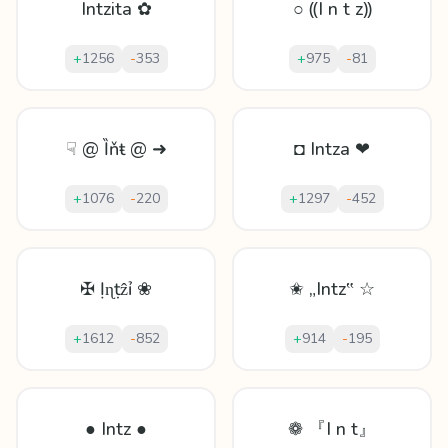
Intzita ✿
○ ⸨I n t z⸩
+
1256
-
353
+
975
-
81
☟ @ Ȉňŧ @ ➜
◘ Intza ❤
+
1076
-
220
+
1297
-
452
✠ Ịɳṭẑỉ ❀
✬ „Intz‟ ☆
+
1612
-
852
+
914
-
195
● Intz ●
❁ 『I n t』