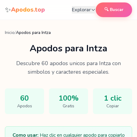
Saltar al contenido
✨
Apodos.top
Explorar
🔍 Buscar
Inicio
/
Apodos para Intza
Apodos para
Intza
Descubre
60
apodos unicos para
Intza
con
simbolos y caracteres especiales.
60
100%
1 clic
Apodos
Gratis
Copiar
Como usar:
Haz clic en cualquier apodo para copiarlo