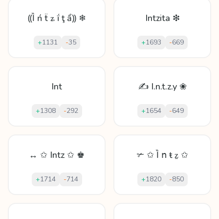
⸨Ȉ ń ẗ ʑ ḯ ţ ẩ⸩ ❄
Intzita ❇
+
1131
-
35
+
1693
-
669
Int
✍ I.n.t.z.y ❀
+
1308
-
292
+
1654
-
649
↔ ✩ Intz ✩ ♚
✃ ✩ Ȉ ո ŧ ẕ ✩
+
1714
-
714
+
1820
-
850