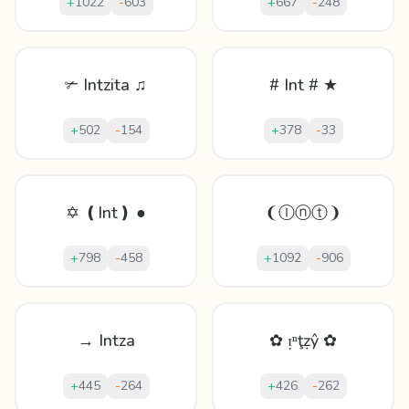
+
1022
-
603
+
667
-
248
✃ Intzita ♫
# Int # ★
+
502
-
154
+
378
-
33
✡ ❪Int❫ ●
❨Ⓘⓝⓣ❩
+
798
-
458
+
1092
-
906
→ Intza
✿ ᴉⁿţẓŷ ✿
+
445
-
264
+
426
-
262