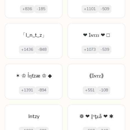
+
836
-
185
+
1101
-
509
「I_n_t_z」
❤ Ɪɴᴛᴢɪ ❤ □
+
1436
-
848
+
1073
-
539
✶ ♔ Ỉƞťzæ ♔ ◆
⟪Ɪɴᴛᴢ⟫
+
1391
-
894
+
551
-
108
Intzy
❁ ❤ Ḭᶰţʑẫ ❤ ✱