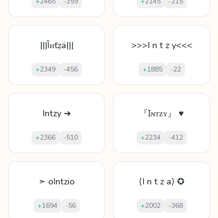
+
2465
-
359
+
2145
-
215
|||Ȉᴎťẓä|||
>>>I n t z y<<<
+
2349
-
456
+
1885
-
22
Intzy ➜
『Ɪɴᴛᴢʏ』 ♥
+
2366
-
510
+
2234
-
412
➣ oIntzio
⟨I n t z a⟩ ✪
+
1694
-
56
+
2002
-
368