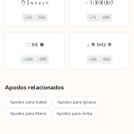
✋ Ɪ ɴ ᴛ ᴢ ɪ ≈
∴ ‘⒤⒩⒯⒵’
+
25
-
554
+
71
-
685
⁙ Int ♚
↓ ❄ Intz ❄
+
184
-
995
+
96
-
940
Mostrando
60
apodos para
Intza
Apodos relacionados
Apodos para
Isabel
Apodos para
Ignacio
Apodos para
Maria
Apodos para
Antia