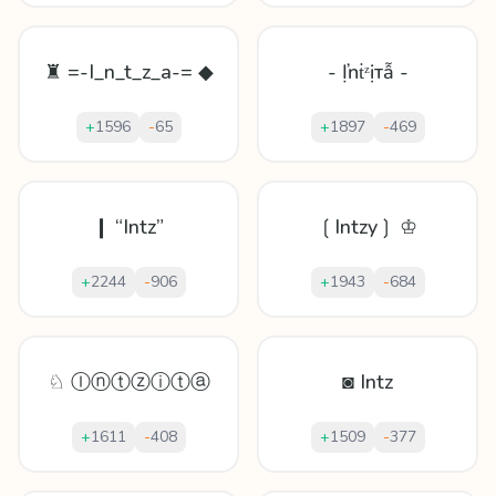
♜ =-I_n_t_z_a-= ◆
- Ịŉṫᶻịтẫ -
+
1596
-
65
+
1897
-
469
❙ “Intz”
❲Intzy❳ ♔
+
2244
-
906
+
1943
-
684
♘ Ⓘⓝⓣⓩⓘⓣⓐ
◙ Intz
+
1611
-
408
+
1509
-
377