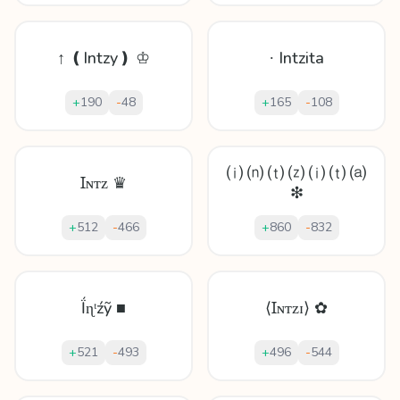
↑ ❪Intzy❫ ♔
∙ Intzita
+
190
-
48
+
165
-
108
⒤ ⒩ ⒯ ⒵ ⒤ ⒯ ⒜
Ɪɴᴛᴢ ♛
❇
+
512
-
466
+
860
-
832
Ḯɳᵗźỹ ■
⟨Ɪɴᴛᴢɪ⟩ ✿
+
521
-
493
+
496
-
544