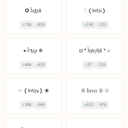
✪ Ȉɳţzǎ
⁖ ❬Intzi❭
+
736
-
839
+
195
-
323
• Ȋᶰṯʐy ❄
◘ * Ȉŋtɀīțắ * ○
+
484
-
639
+
37
-
218
☜ ❬Intzy❭ ❀
♔ Ɪɴᴛᴢɪ ♔ ✩
+
384
-
569
+
610
-
976