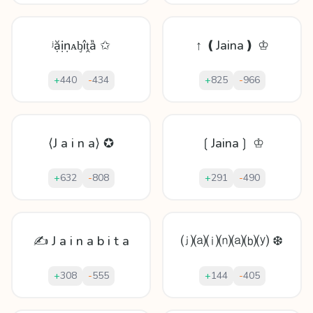
ʲặịṇᴀᶀîṱȁ ✩
↑ ❪Jaina❫ ♔
+
440
-
434
+
825
-
966
⟨J a i n a⟩ ✪
❲Jaina❳ ♔
+
632
-
808
+
291
-
490
✍ J a i n a b i t a
⒥⒜⒤⒩⒜⒝⒴ ❆
+
308
-
555
+
144
-
405