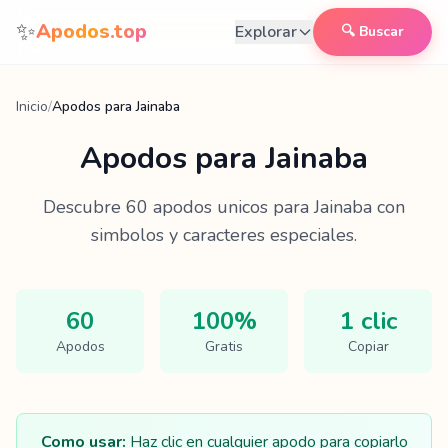
Saltar al contenido
✨
Apodos.top
Explorar
🔍 Buscar
Inicio
/
Apodos para Jainaba
Apodos para
Jainaba
Descubre
60
apodos unicos para
Jainaba
con
simbolos y caracteres especiales.
60
100%
1 clic
Apodos
Gratis
Copiar
Como usar:
Haz clic en cualquier apodo para copiarlo