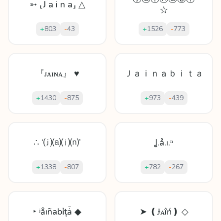
➵ ⸤J a i n a⸥ △
☆
+
803
-
43
+
1526
-
773
『ᴊᴀɪɴᴀ』 ♥
Ｊａｉｎａｂｉｔａ
+
1430
-
875
+
973
-
439
∴ ‘⒥⒜⒤⒩’
Ʝ.å.ı.ⁿ
+
1338
-
807
+
782
-
267
‣ ʲẳıñаbỉțǡ ◆
➤ ❪Ɉᴀîń❫ ◇