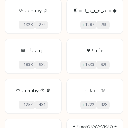
✃ Jainaby ♫
♜ =-J_a_i_n_a-= ◆
+
1328
-
274
+
1287
-
299
❁ 『J a i』
❤ ʲ а ỉ ɳ
+
1838
-
932
+
1533
-
629
♔ Jainaby ♔ ♛
~ Jai ~ ♕
+
1257
-
431
+
1722
-
928
* Ⓙⓐⓘⓝⓐⓑⓘ *