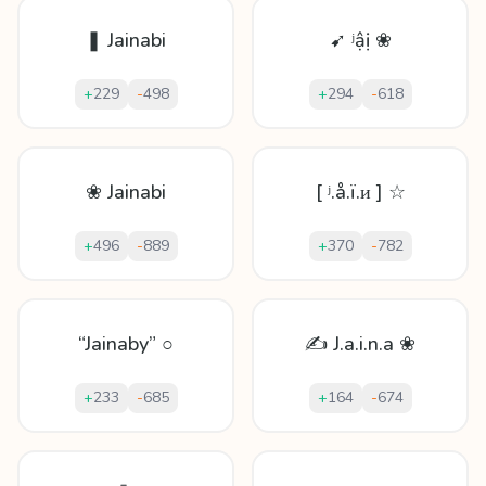
❚ Jainabi
➹ ʲậị ❀
+
229
-
498
+
294
-
618
❀ Jainabi
[ ʲ.å.ï.ᴎ ] ☆
+
496
-
889
+
370
-
782
“Jainaby” ○
✍ J.a.i.n.a ❀
+
233
-
685
+
164
-
674