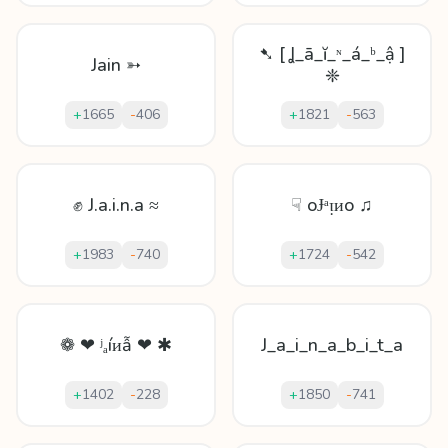
➷ [ Ʝ_ā_ĭ_ᶰ_á_ᵇ_ậ ]
Jain ➳
❈
+
1665
-
406
+
1821
-
563
✊ J.a.i.n.a ≈
☟ oɈᵃᴉᴎo ♫
+
1983
-
740
+
1724
-
542
❁ ❤ ʲₐíᴎẫ ❤ ✱
J_a_i_n_a_b_i_t_a
+
1402
-
228
+
1850
-
741