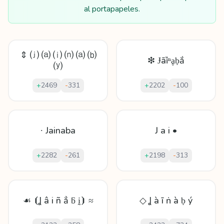
al portapapeles.
⇕ ⒥ ⒜ ⒤ ⒩ ⒜ ⒝
❇ Ɉāȉⁿḁḅắ
⒴
+
2469
-
331
+
2202
-
100
∙ Jainaba
J a i •
+
2282
-
261
+
2198
-
313
☙ ⦗Ʝ â i ñ ẳ ƃ ḭ⦘ ≈
◇ Ʝ à ī ṅ à ḅ ý