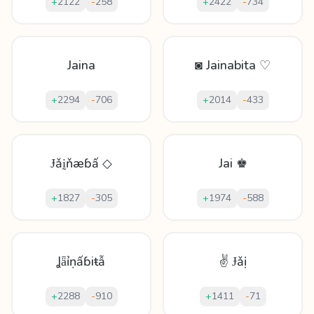
+
2122
-
258
+
2422
-
734
Jaina
◙ Jainabita ♡
+
2294
-
706
+
2014
-
433
Ɉǎḭňæɓấ ◇
Jai ♚
+
1827
-
305
+
1974
-
588
Ʝǟỉṇấɓіŧẫ
✌ Ɉǎị
+
2288
-
910
+
1411
-
71