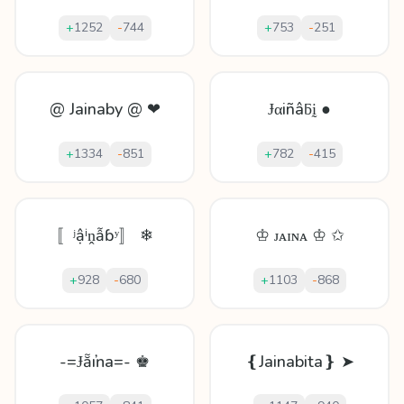
+
1252
-
744
+
753
-
251
@ Jainaby @ ❤
Ɉαіñâƃḭ ●
+
1334
-
851
+
782
-
415
〚ʲậⁱṋẫɓʸ〛 ❄
♔ ᴊᴀɪɴᴀ ♔ ✩
+
928
-
680
+
1103
-
868
-=Ɉẵıŉa=- ♚
❴Jainabita❵ ➤