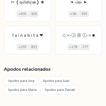
✄ ❬ʲąïńǡƅḭᵗæ❭ ❀
❧ ‹Jai› ➤
+
405
-
926
+
56
-
593
J a i n a b i t a ❤
◇ =-Ⓙ ⓐ ⓘ-= ■
+
255
-
833
+
178
-
777
Mostrando
60
apodos para
Jainaba
Apodos relacionados
Apodos para
Jose
Apodos para
Juan
Apodos para
Maria
Apodos para
Zainab