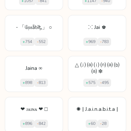
+
1057
-
841
+
1147
-
940
⁃ 「ʲǟᴉᴎẵƅĭțₐ」 ○
⁙ Jai ♚
+
754
-
552
+
969
-
783
△ ⒥ ⒜ ⒤ ⒩ ⒜ ⒝
Jaina ∞
⒜ ❇
+
898
-
813
+
575
-
495
❤ ᴊᴀɪɴᴀ ❤ □
✺ | J.a.i.n.a.b.i.t.a |
+
896
-
842
+
60
-
28