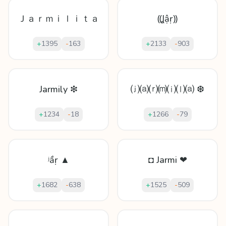
Ｊａｒｍｉｌｉｔａ
⸨Ʝậṛ⸩
+
1395
-
163
+
2133
-
903
Jarmily ❇
⒥⒜⒭⒨⒤⒧⒜ ❆
+
1234
-
18
+
1266
-
79
ʲầṛ ▲
◘ Jarmi ❤
+
1682
-
638
+
1525
-
509