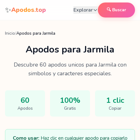
Saltar al contenido
✨
Apodos.top
Explorar
🔍 Buscar
Inicio
/
Apodos para Jarmila
Apodos para
Jarmila
Descubre
60
apodos unicos para
Jarmila
con
simbolos y caracteres especiales.
60
100%
1 clic
Apodos
Gratis
Copiar
Como usar:
Haz clic en cualquier apodo para copiarlo