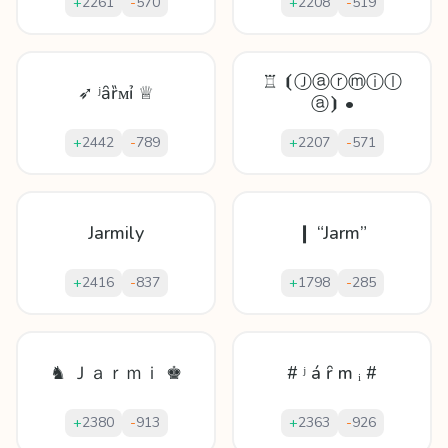
+
2261
-
570
+
2208
-
519
♖ ⦗Ⓙⓐⓡⓜⓘⓛ
➶ ʲȃȑᴍỉ ♕
ⓐ⦘ •
+
2442
-
789
+
2207
-
571
Jarmily
❙ “Jarm”
+
2416
-
837
+
1798
-
285
♞ Ｊａｒｍｉ ♚
# ʲ á ȓ m ᵢ #
+
2380
-
913
+
2363
-
926