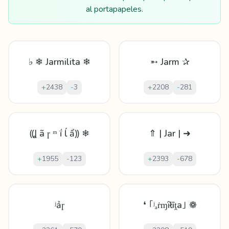
al portapapeles.
♭ ❄ Jarmilita ❄
➵ Jarm ✰
+
2438
-
3
+
2208
-
281
⸨Ʝ ã ɼ ᵐ ḯ ĺ ẩ⸩ ❄
⇑ | Jar | ➜
+
1955
-
123
+
2393
-
678
ʲảɼ
❛ ｢ʲₐṙɱȋłīṱa｣ ❁