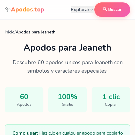
Saltar al contenido
✨
Apodos.top
Explorar
🔍 Buscar
Inicio
/
Apodos para Jeaneth
Apodos para
Jeaneth
Descubre
60
apodos unicos para
Jeaneth
con
simbolos y caracteres especiales.
60
100%
1 clic
Apodos
Gratis
Copiar
Como usar:
Haz clic en cualquier apodo para copiarlo