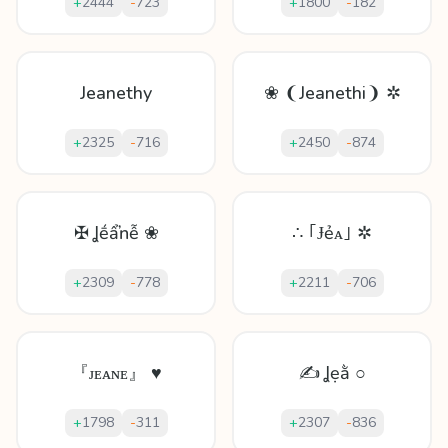
+
2444
-
723
+
1800
-
182
Jeanethy
❀ ❨Jeanethi❩ ✲
+
2325
-
716
+
2450
-
874
✠ Ʝḗẩŉễ ❀
∴ ｢Ɉẻᴀ｣ ✲
+
2309
-
778
+
2211
-
706
『ᴊᴇᴀɴᴇ』 ♥
✍ Ʝẹằ ○
+
1798
-
311
+
2307
-
836