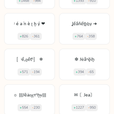
+
1468
-
984
+
1393
-
910
ʲ é a ŉ è ʈ ḫ ý ❤
Ʝềắñếṯḩẖy ➜
+
826
-
361
+
764
-
358
〚ʲểₐṋềťʱ〛 ❄
❇ Ɉėẵⁿḝṫḫ
+
571
-
194
+
394
-
65
☼ |||Ɉȅäɳȩтʱḫɏ|||
✉ 〘Jea〙
+
554
-
230
+
1227
-
950