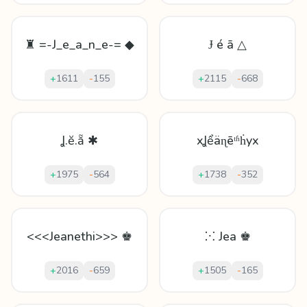
♜ =-J_e_a_n_e-= ◆
Ɉ é ā △
+
1611
-
155
+
2115
-
668
Ʝ.ĕ.ẵ ✱
xꞲểäɳēᵗʱḣyx
+
1975
-
564
+
1738
-
352
<<<Jeanethi>>> ♚
⁙ Jea ♚
+
2016
-
659
+
1505
-
165