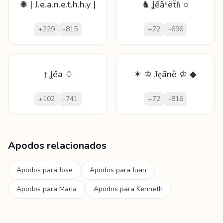
✺ | J.e.a.n.e.t.h.h.y |
♞ Ʝếǎᶰëẗɦ ○
+
229
-
815
+
72
-
696
↑ Ʝẽa ✩
✶ ♔ Ɉȩãnḕ ♔ ◆
+
102
-
741
+
72
-
816
Mostrando
60
apodos para
Jeaneth
Apodos relacionados
Apodos para
Jose
Apodos para
Juan
Apodos para
Maria
Apodos para
Kenneth