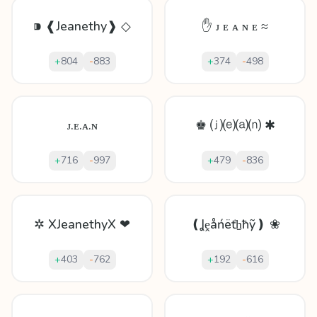
⁍ ❰Jeanethy❱ ◇
✋ ᴊ ᴇ ᴀ ɴ ᴇ ≈
+
804
-
883
+
374
-
498
ᴊ.ᴇ.ᴀ.ɴ
♚ ⒥⒠⒜⒩ ✱
+
716
-
997
+
479
-
836
✲ XJeanethyX ❤
❪Ʝḙåńëťẖħỹ❫ ❀
+
403
-
762
+
192
-
616