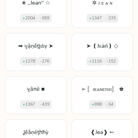
✬ „Jean‟ ☆
✲ ᴊ ᴇ ᴀ ɴ
+
2004
-
959
+
1347
-
335
➡ ʲḙậṇềṯḩɦy ➤
➤ ❪Ɉᴇäń❫ ◇
+
1278
-
276
+
1116
-
152
ʲḙȃոȇ ■
➢ 〚ᴊᴇᴀɴᴇᴛʜɪ〛 ♚
+
1367
-
439
+
898
-
54
Ʝḗằṇẻţհħỳ
❰Jea❱ ➳