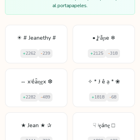
al portapapeles.
☀ # Jeanethy #
• Ʝᵉẫɲе ❄
+
2262
-
239
+
2125
-
318
⇔ xʲḗǟƞḙx ❆
✧ * Ɉ ê ạ * ❀
+
2282
-
489
+
1818
-
68
★ Jean ★ ✰
☟ ʲȩánḛ □