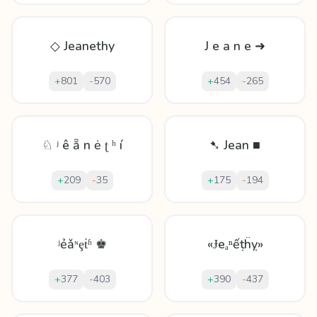
◇ Jeanethy
J e a n e ➜
+
801
-
570
+
454
-
265
♘ ʲ ê ẵ n ė ʈ ʰ í
➷ Jean ■
+
209
-
35
+
175
-
194
ʲẻǎᶰȩṫʱ ♚
«Ɉеₐⁿếṭḧỵ»
+
377
-
403
+
390
-
437