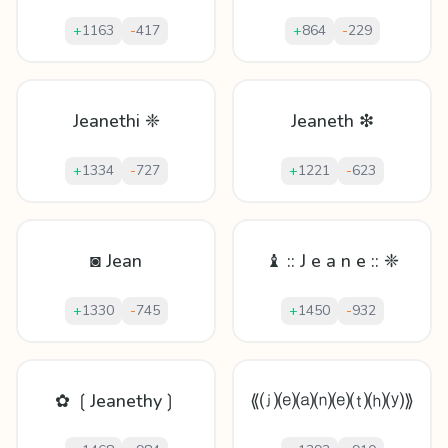
+
1163
-
417
+
864
-
229
Jeanethi ❈
Jeaneth ❇
+
1334
-
727
+
1221
-
623
◙ Jean
♝ :: J e a n e :: ❈
+
1330
-
745
+
1450
-
932
✿ ❲Jeanethy❳
⟪⒥⒠⒜⒩⒠⒯⒣⒴⟫