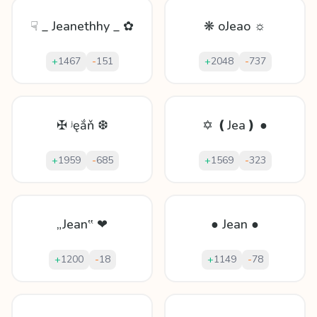
☟ _ Jeanethhy _ ✿
❋ oJeao ☼
+
1467
-
151
+
2048
-
737
✠ ʲęắň ❆
✡ ❪Jea❫ ●
+
1959
-
685
+
1569
-
323
„Jean‟ ❤
● Jean ●
+
1200
-
18
+
1149
-
78