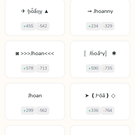
✈ ʲḩȫẩɳỵ ▲
➞ Jhoanny
+
455
-
542
+
234
-
329
◙ >>>Jhoan<<<
〚Ɉḧоấⁿy〛 ✱
+
578
-
713
+
590
-
735
Jhoan
➤ ❪Ɉᵸōã❫ ◇
+
299
-
562
+
336
-
764