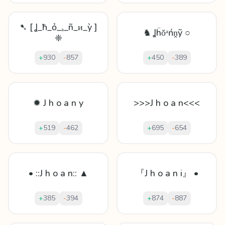
➷ [ Ʝ_ħ_ỏ_ₐ_ñ_ᴎ_ỳ ]
♞ Ʝḧǒᵃńṋỹ ○
❈
+
930
-
857
+
450
-
389
✹ J h o a n y
>>>J h o a n<<<
+
519
-
462
+
695
-
654
• ::J h o a n:: ▲
『J h o a n i』 •
+
385
-
394
+
874
-
887