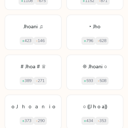
+
1108
-
675
+
1152
-
871
Jhoani ♫
‣ Jho
+
423
-
146
+
796
-
628
# Jhoa # ♕
❊ Jhoani ○
+
389
-
271
+
593
-
508
oＪ ｈ ｏ ａ ｎ ｉo
○ ⸨J h o a⸩
+
373
-
290
+
434
-
353