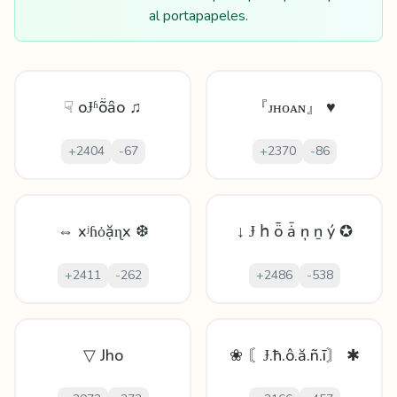
al portapapeles.
☟ oɈʱṏȃo ♫
『ᴊʜᴏᴀɴ』 ♥
+
2404
-
67
+
2370
-
86
⇔ xʲɦȯặɳx ❆
↓ Ɉ հ ȫ ǡ ņ ṉ ý ✪
+
2411
-
262
+
2486
-
538
▽ Jho
❀ 〘Ɉ.ħ.ô.ă.ñ.ī〙 ✱