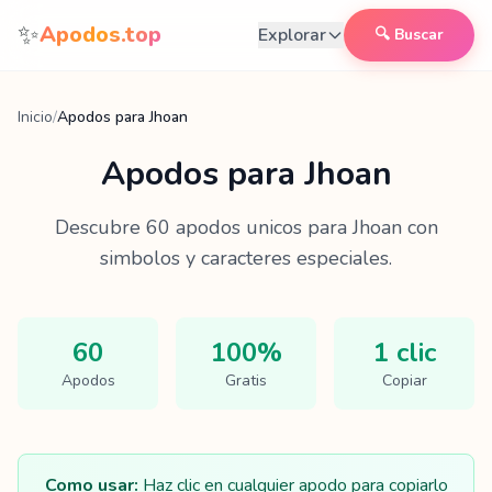
Saltar al contenido
✨
Apodos.top
Explorar
🔍 Buscar
Inicio
/
Apodos para Jhoan
Apodos para
Jhoan
Descubre
60
apodos unicos para
Jhoan
con
simbolos y caracteres especiales.
60
100%
1 clic
Apodos
Gratis
Copiar
Como usar:
Haz clic en cualquier apodo para copiarlo