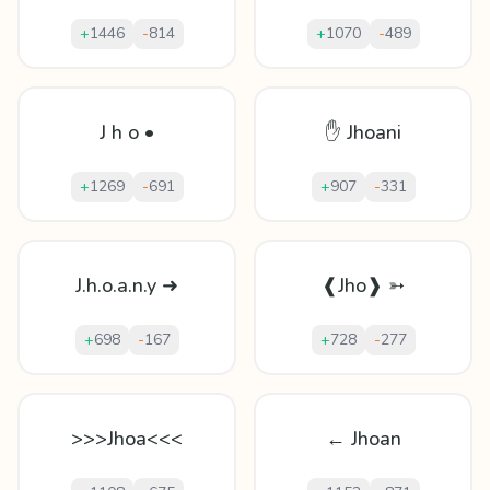
+
1446
-
814
+
1070
-
489
J h o •
✋ Jhoani
+
1269
-
691
+
907
-
331
J.h.o.a.n.y ➜
❰Jho❱ ➳
+
698
-
167
+
728
-
277
>>>Jhoa<<<
← Jhoan