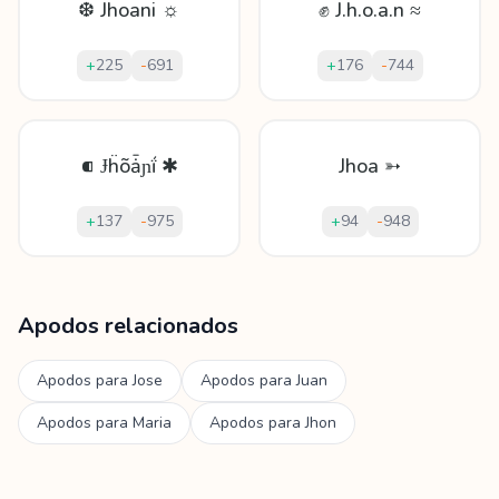
❆ Jhoani ☼
✊ J.h.o.a.n ≈
+
225
-
691
+
176
-
744
⁌ Ɉḧõǡɲḯ ✱
Jhoa ➳
+
137
-
975
+
94
-
948
Mostrando
60
apodos para
Jhoan
Apodos relacionados
Apodos para
Jose
Apodos para
Juan
Apodos para
Maria
Apodos para
Jhon