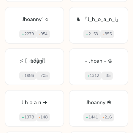
“Jhoanny” ○
♞ 『J_h_o_a_n_i』
+
2279
-
954
+
2153
-
855
♯ 〘ʲẖồậṉî〙
- Jhoan - ♔
+
1986
-
705
+
1312
-
35
J h o a n ➜
Jhoanny ❀
+
1378
-
148
+
1441
-
216