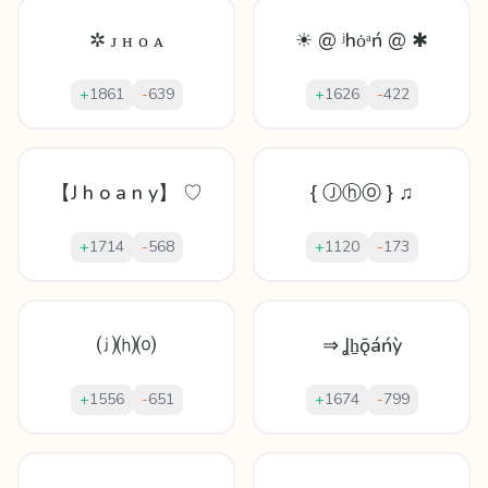
✲ ᴊ ʜ ᴏ ᴀ
☀ @ ʲhȯᵃń @ ✱
+
1861
-
639
+
1626
-
422
【J h o a n y】 ♡
{ Ⓙⓗⓞ } ♫
+
1714
-
568
+
1120
-
173
⒥⒣⒪
⇒ Ʝẖǭáńỳ
+
1556
-
651
+
1674
-
799