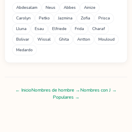
Abdesalam
Neus
Abbes
Ainize
Carolyn
Petko
Jazmina
Zofia
Prisca
Lluna
Esau
Elfriede
Frida
Charaf
Bolivar
Wissal
Ghita
Antton
Mouloud
Medardo
← Inicio
Nombres de hombre
→
Nombres con
J
→
Populares →