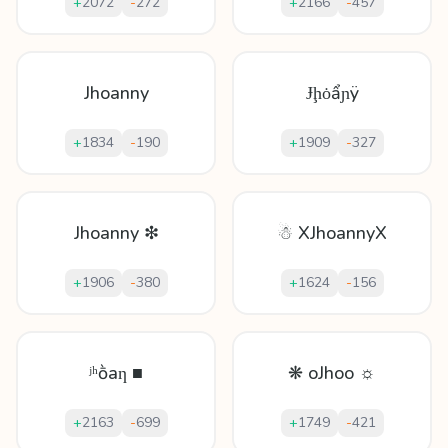
+
2072
-
272
+
2166
-
457
Jhoanny
Ɉḩȯẩɲÿ
+
1834
-
190
+
1909
-
327
Jhoanny ❇
☃ XJhoannyX
+
1906
-
380
+
1624
-
156
ʲʰṑаƞ ■
❋ oJhoo ☼
+
2163
-
699
+
1749
-
421