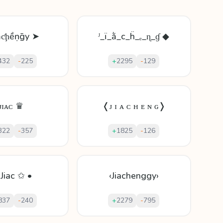
ḯậƈḩềṇḡy ➤
ᴶ_ï_ằ_с_ḧ_ₑ_ɳ_ɠ ◆
432
-
225
+
2295
-
129
ᴊɪᴀᴄ ♛
❬ᴊ ɪ ᴀ ᴄ ʜ ᴇ ɴ ɢ❭
322
-
357
+
1825
-
126
Jiac ✩ •
‹Jiachenggy›
837
-
240
+
2279
-
795