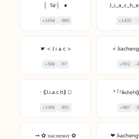
〚ᴶīäᶜ〛 ●
J_i_a_c_h_e
+
1654
-
885
+
1403
-
☛ < J i a c >
≠ Jiachen
+
584
-
97
+
932
-
∙ ⟪J.i.a.c.h⟫ □
❛ ｢ʲⁱāɕɦẹŉ
+
1084
-
851
+
987
-
➞ ✿ ᴊɪᴀᴄʜᴇɴɢʏ ✿
❤ Jiachen