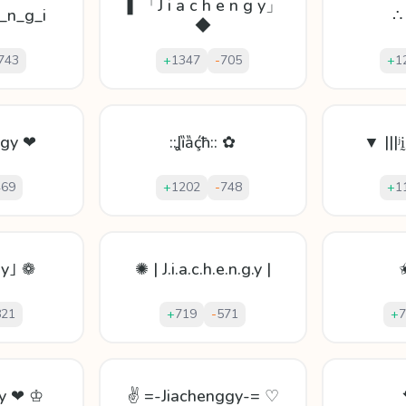
❚ 「J i a c h e n g y」
_n_g_i
∴
◆
743
+
1347
-
705
+
1
ggy ❤
::Ʝȉȁḉħ:: ✿
▼ |||ʲ
469
+
1202
-
748
+
1
ǧy｣ ❁
✺ | J.i.a.c.h.e.n.g.y |
✬
821
+
719
-
571
+
7
gy ❤ ♔
✌ =-Jiachenggy-= ♡