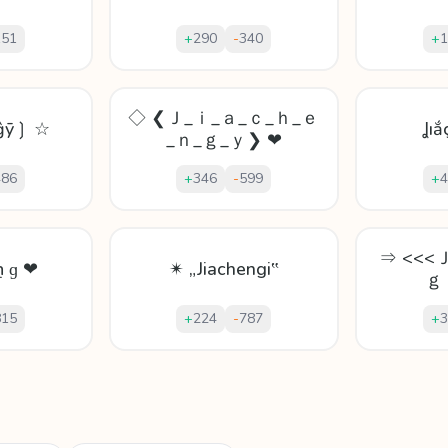
151
+
290
-
340
+
1
◇ ❮Ｊ_ｉ_ａ_ｃ_ｈ_ｅ
ńĝȳ❳ ☆
Ʝı
_ｎ_ｇ_ｙ❯ ❤
486
+
346
-
599
+
4
⇒ <<
 ṉ ɡ ❤
✴ „Jiachengi‟
ｇ
815
+
224
-
787
+
3