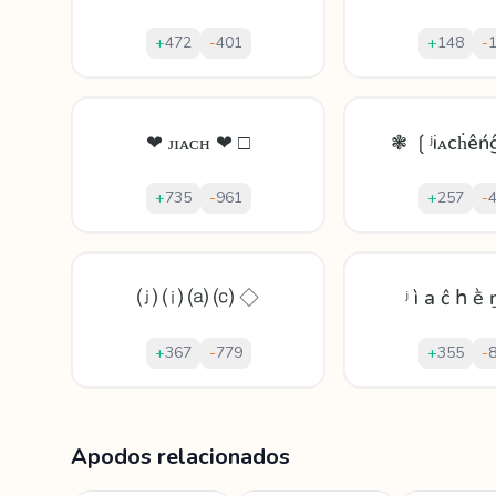
+
472
-
401
+
148
-
❤ ᴊɪᴀᴄʜ ❤ □
❃ ❲ʲiᴀcḣê
+
735
-
961
+
257
-
⒥ ⒤ ⒜ ⒞ ◇
ʲ ì a ĉ հ ḕ
+
367
-
779
+
355
-
Mostrando
60
apodos para
Jiacheng
Apodos relacionados