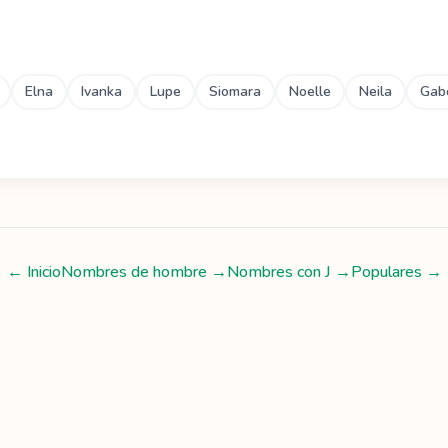
Elna
Ivanka
Lupe
Siomara
Noelle
Neila
Gab
← Inicio
Nombres de hombre
→
Nombres con
J
→
Populares →