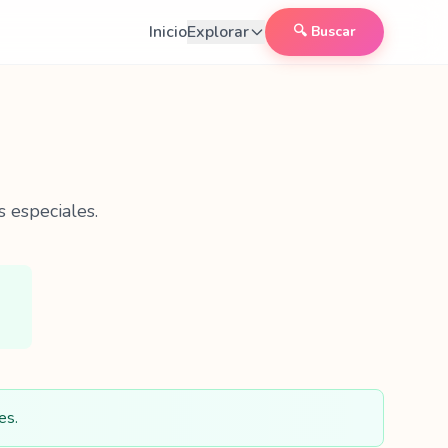
Inicio
Explorar
🔍 Buscar
 especiales.
es.