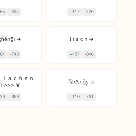
65
-
334
+
117
-
320
ắçḧềṇḡi ➜
J i a c h ➜
84
-
749
+
487
-
846
<Ｊｉａｃｈｅｎ
ʲȉằƈʱₑņǧɏ ✩
ｉ>>> ♛
39
-
989
+
110
-
761