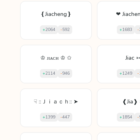
❴Jiacheng❵
❤ Jiache
+
2064
-
592
+
1683
-
♔ ᴊɪᴀᴄʜ ♔ ✩
Jiac 
+
2114
-
946
+
1249
-
☟ ::Ｊｉａｃｈ:: ➤
❰Jia❱
+
1399
-
447
+
1854
-