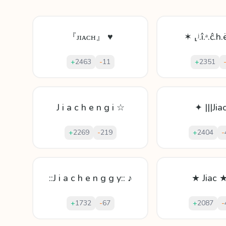
『ᴊɪᴀᴄʜ』 ♥
✶ ⸤ʲ.î.ᵃ.ĉ.h
+
2463
-
11
+
2351
J i a c h e n g i ☆
✦ |||Jiac
+
2269
-
219
+
2404
-
::J i a c h e n g g y:: ♪
★ Jiac 
+
1732
-
67
+
2087
-