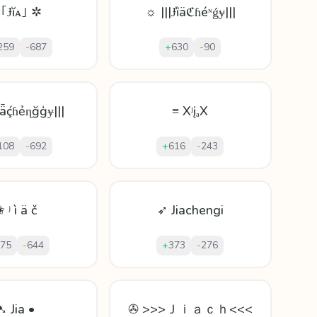
 ｢Ɉĭᴀ｣ ✲
☼ |||Ɉȉäℭɦéᶰǵɏ|||
259
-
687
+
630
-
90
ḭǟḉɦẻɳğģɏ|||
≡ XʲįₐX
108
-
692
+
616
-
243
 ʲ ì ä č
➶ Jiachengi
75
-
644
+
373
-
276
➷ Jia •
✇ >>>Ｊｉａｃｈ<<<