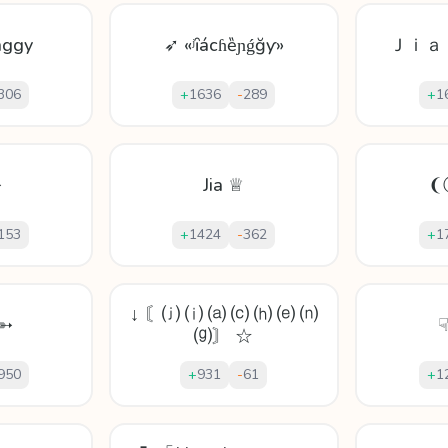
nggy
➶ «ʲȋácɦȅɲǵğƴ»
Ｊｉａ
306
+
1636
-
289
+
1
➳
Jia ♕
❨
153
+
1424
-
362
+
1
↓ 〘⒥ ⒤ ⒜ ⒞ ⒣ ⒠ ⒩
 ➳
☟
⒢〙 ☆
950
+
931
-
61
+
1