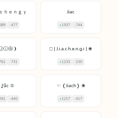
ｃｈｅｎｇｙ
Jiac
689
-
477
+
1937
-
744
Ⓙⓘⓐ❩
□ | J.i.a.c.h.e.n.g.i | ❀
761
-
731
+
1233
-
230
 Ʝⁱẫс ♔
☜ ❬Jiach❭ ❀
261
-
440
+
1217
-
417