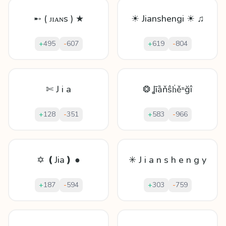
➸ ( ᴊɪᴀɴs ) ★
☀ Jianshengi ☀ ♫
+
495
-
607
+
619
-
804
✄ J i a
❂ Ʝīȁňŝḣěⁿğî
+
128
-
351
+
583
-
966
✡ ❪Jia❫ ●
✳ J i a n s h e n g y
+
187
-
594
+
303
-
759