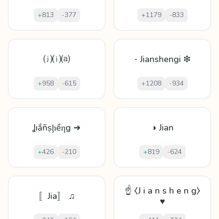
+
813
-
377
+
1179
-
833
⒥⒤⒜
⁃ Jianshengi ❇
+
958
-
615
+
1208
-
934
Ʝıắñṣḩềƞg ➜
◑ Jian
+
426
-
210
+
819
-
624
☝ ⧼J i a n s h e n g⧽
〚Jia〛 ♫
♥