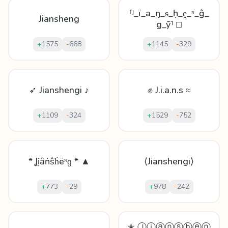
⸢ʲ_ï_а_ŋ_ᵴ_ḥ_ḙ_ᶰ_ĝ_
Jiansheng
g_ȳ⸣ □
+
1575
-
668
+
1145
-
329
➶ Jianshengi ♪
✊ J.i.a.n.s ≈
+
1109
-
324
+
1529
-
752
* Ʝịȃṅŝḣëᶰɡ * ▲
⟨Jianshengi⟩
+
773
-
29
+
978
-
242
✭ Ⓙⓘⓐⓝⓢⓗⓔⓝ