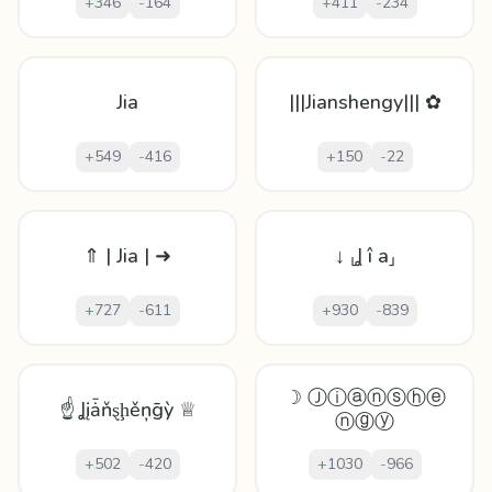
+
346
-
164
+
411
-
234
Jia
|||Jianshengy||| ✿
+
549
-
416
+
150
-
22
⇑ | Jia | ➜
↓ ⸤Ʝ î a⸥
+
727
-
611
+
930
-
839
☽ Ⓙⓘⓐⓝⓢⓗⓔ
☝ Ʝįǡňȿḩěņḡỳ ♕
ⓝⓖⓨ
+
502
-
420
+
1030
-
966