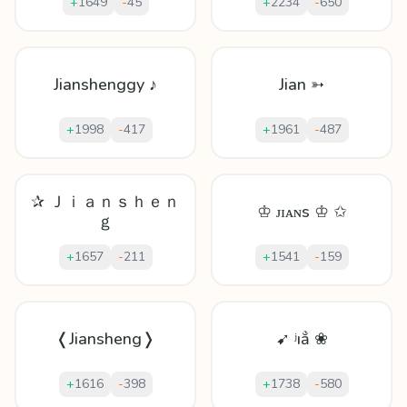
+
1649
-
45
+
2234
-
650
Jianshenggy ♪
Jian ➳
+
1998
-
417
+
1961
-
487
✰ Ｊｉａｎｓｈｅｎ
♔ ᴊɪᴀɴs ♔ ✩
ｇ
+
1657
-
211
+
1541
-
159
❬Jiansheng❭
➹ ʲıẳ ❀
+
1616
-
398
+
1738
-
580