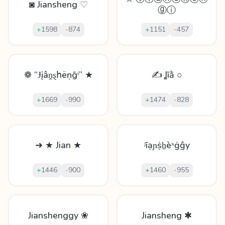
◙ Jiansheng ♡
ⓖⓘ
+
1598
-
874
+
1151
-
457
❁ “Ɉįâṋȿհëṇḡⁱ” ★
✍ Ʝīằ ○
+
1669
-
990
+
1474
-
828
➜ ★ Jian ★
ʲīạɲṩẖèᶰġĝy
+
1446
-
900
+
1460
-
955
Jianshenggy ❀
Jiansheng ✱