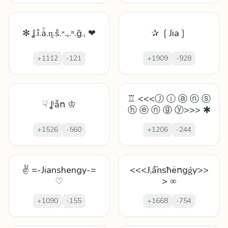
✻ Ʝ.î.ǡ.ɳ.ŝ.ᵸ.ₑ.ⁿ.ḡ.ᵢ ❤
✰ ❲Jia❳
+
1112
-
121
+
1909
-
928
♖ <<<Ⓙ ⓘ ⓐ ⓝ ⓢ
☟ Ʝⁱẫո ♔
ⓗ ⓔ ⓝ ⓖ ⓨ>>> ✱
+
1526
-
560
+
1206
-
244
✌ =-Jianshengy-=
<<<Ɉᵢầŉѕħëոgǵƴ>>
♡
> ∞
+
1090
-
155
+
1668
-
754