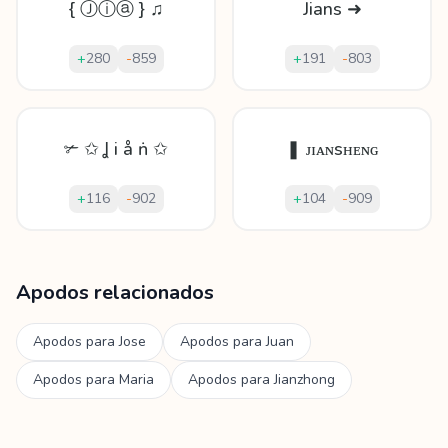
{ Ⓙⓘⓐ } ♫
Jians ➜
+
280
-
859
+
191
-
803
✃ ✩ Ʝ і å ṅ ✩
❚ ᴊɪᴀɴsʜᴇɴɢ
+
116
-
902
+
104
-
909
Mostrando
60
apodos para
Jiansheng
Apodos relacionados
Apodos para
Jose
Apodos para
Juan
Apodos para
Maria
Apodos para
Jianzhong