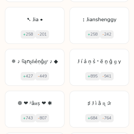
➷ Jia •
↕ Jianshenggy
+
258
-
201
+
258
-
242
✵ ♪ ʲĩąոʂɦẻṇĝɡʸ ♪ ◆
Ɉ í ả ņ ṥ ᵸ ĕ ṉ ĝ ɡ у
+
427
-
449
+
895
-
941
❁ ❤ ʲⁱâᴎṣ ❤ ✱
♯ Ɉ ì ằ ɳ ✰
+
743
-
807
+
684
-
764