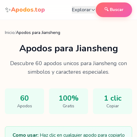
Saltar al contenido
✨
Apodos.top
Explorar
🔍 Buscar
Inicio
/
Apodos para Jiansheng
Apodos para
Jiansheng
Descubre
60
apodos unicos para
Jiansheng
con
simbolos y caracteres especiales.
60
100%
1 clic
Apodos
Gratis
Copiar
Como usar:
Haz clic en cualquier apodo para copiarlo