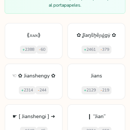
al portapapeles.
⟪ᴊɪᴀɴ⟫
✿ Ʝīаŋšḫȇɲǵgẏ ✿
+
2388
-
60
+
2461
-
379
☜ ✿ Jianshengy ✿
Jians
+
2314
-
244
+
2129
-
219
☛ [ Jianshengi ] ➜
❙ “Jian”