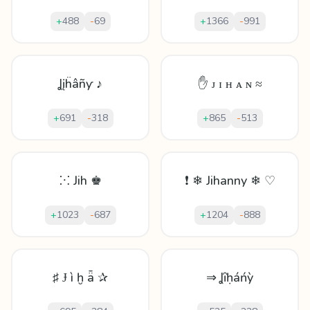
+
488
-
69
+
1366
-
991
Ʝįḧâñƴ ♪
✋ ᴊ ɪ ʜ ᴀ ɴ ≈
+
691
-
318
+
865
-
513
⁙ Jih ♚
❗ ❄ Jihanny ❄ ♡
+
1023
-
687
+
1204
-
888
♯ Ɉ ì ḫ ǟ ✰
⇒ Ʝȋḥáńỳ