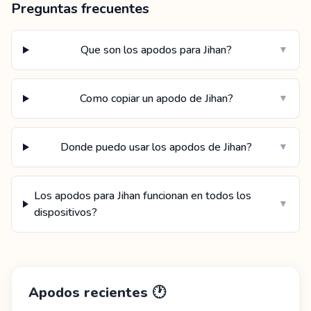
Preguntas frecuentes
Que son los apodos para Jihan?
▼
Como copiar un apodo de Jihan?
▼
Donde puedo usar los apodos de Jihan?
▼
Los apodos para Jihan funcionan en todos los
▼
dispositivos?
Apodos recientes
🕐