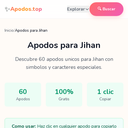
Saltar al contenido
✨
Apodos.top
Explorar
🔍 Buscar
Inicio
/
Apodos para Jihan
Apodos para
Jihan
Descubre
60
apodos unicos para
Jihan
con
simbolos y caracteres especiales.
60
100%
1 clic
Apodos
Gratis
Copiar
Como usar:
Haz clic en cualquier apodo para copiarlo