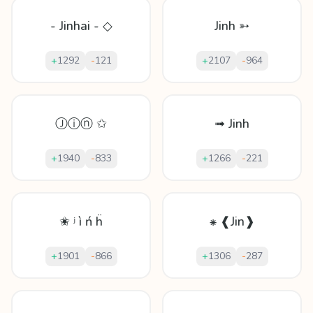
- Jinhai - ◇
Jinh ➳
+
1292
-
121
+
2107
-
964
Ⓙⓘⓝ ✩
➟ Jinh
+
1940
-
833
+
1266
-
221
✬ ʲ ì ń ḧ
⁕ ❰Jin❱
+
1901
-
866
+
1306
-
287