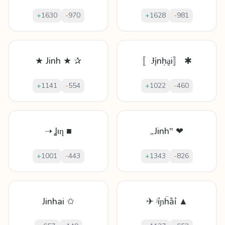
+
1630
-
970
+
1628
-
981
★ Jinh ★ ✰
〚Ɉįnḥḁi〛 ✱
+
1141
-
554
+
1022
-
460
➝ Ʝıƞ ■
„Jinh‟ ❤
+
1001
-
443
+
1343
-
826
Jinhai ✩
✈ ʲỉɲḧȁỉ ▲