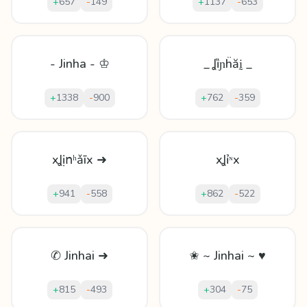
+
657
-
149
+
1137
-
653
- Jinha - ♔
_ Ʝȉɲḧăḭ _
+
1338
-
900
+
762
-
359
xꞲịոʰǎīx ➜
xꞲỉᶰx
+
941
-
558
+
862
-
522
✆ Jinhai ➜
✬ ~ Jinhai ~ ♥
+
815
-
493
+
304
-
75