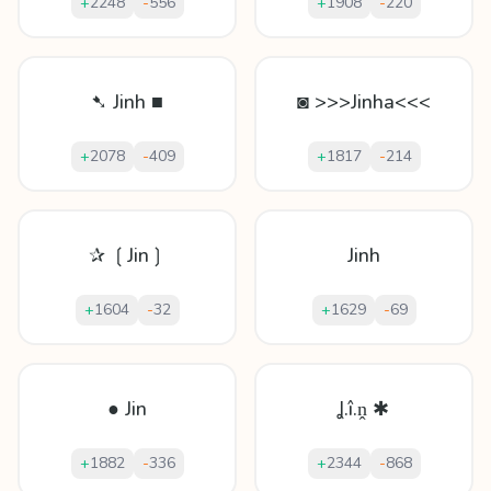
+
2248
-
556
+
1908
-
220
➷ Jinh ■
◙ >>>Jinha<<<
+
2078
-
409
+
1817
-
214
✰ ❲Jin❳
Jinh
+
1604
-
32
+
1629
-
69
● Jin
Ʝ.î.ṋ ✱
+
1882
-
336
+
2344
-
868