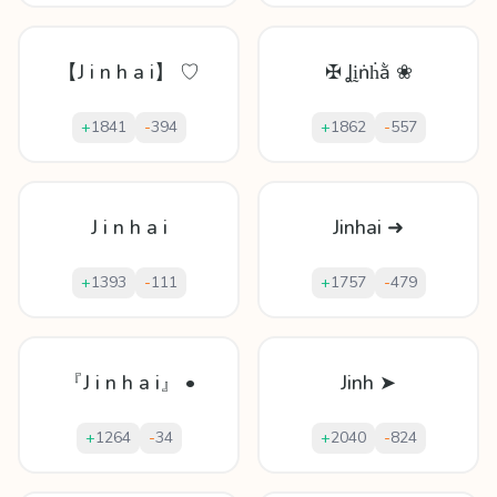
【J i n h a i】 ♡
✠ Ʝḭṅḣằ ❀
+
1841
-
394
+
1862
-
557
J i n h a i
Jinhai ➜
+
1393
-
111
+
1757
-
479
『J i n h a i』 •
Jinh ➤
+
1264
-
34
+
2040
-
824