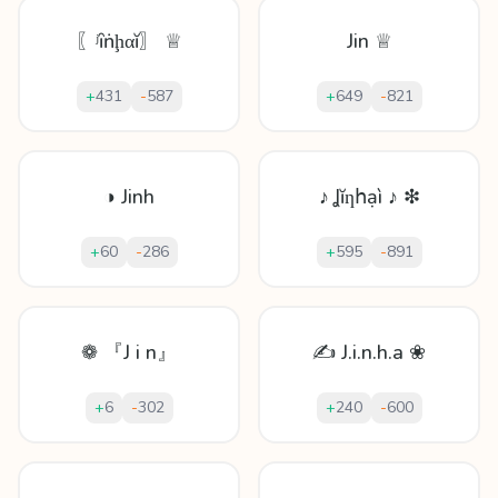
〖ʲȋṅḩαĭ〗 ♕
Jin ♕
+
431
-
587
+
649
-
821
◑ Jinh
♪ Ʝĭƞհạì ♪ ❇
+
60
-
286
+
595
-
891
❁ 『J i n』
✍ J.i.n.h.a ❀
+
6
-
302
+
240
-
600