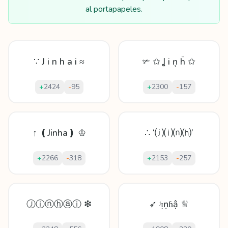
al portapapeles.
∵ J i n h a i ≈
✃ ✩ Ʝ і ņ ḧ ✩
+
2424
-
95
+
2300
-
157
↑ ❪Jinha❫ ♔
∴ ‘⒥⒤⒩⒣’
+
2266
-
318
+
2153
-
257
Ⓙⓘⓝⓗⓐⓘ ❇
➶ ʲᴉṇɦậ ♕