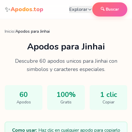
Saltar al contenido
✨
Apodos.top
Explorar
🔍 Buscar
Inicio
/
Apodos para Jinhai
Apodos para
Jinhai
Descubre
60
apodos unicos para
Jinhai
con
simbolos y caracteres especiales.
60
100%
1 clic
Apodos
Gratis
Copiar
Como usar:
Haz clic en cualquier apodo para copiarlo