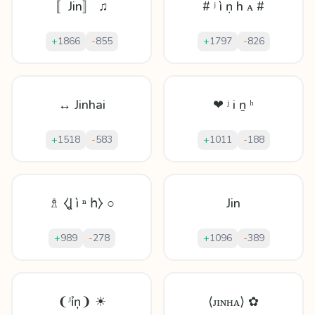
〚Jin〛 ♫
# ʲ ì ṇ h ᴀ #
+
1866
-
855
+
1797
-
826
↔ Jinhai
❤ ʲ і ṉ ʰ
+
1518
-
583
+
1011
-
188
♗ ⧼Ʝ ì ⁿ հ⧽ ○
Jin
+
989
-
278
+
1096
-
389
❨ᴶỉņ❩ ☀
⟨ᴊɪɴʜᴀ⟩ ✿