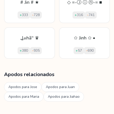
# Jin # ★
◇ =-Ⓙ ⓘ ⓝ-= ■
+
333
-
728
+
316
-
741
„Ʝᵢᴎhã‟ ♛
✩ Jinh ✩ •
+
380
-
935
+
57
-
690
Mostrando
60
apodos para
Jinhai
Apodos relacionados
Apodos para
Jose
Apodos para
Juan
Apodos para
Maria
Apodos para
Jiahao