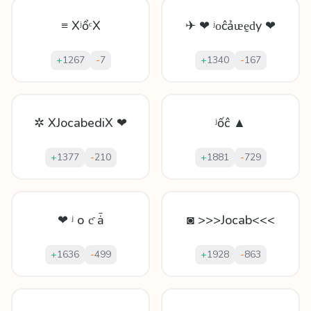
≡ XʲổᶜX
✈ ❤ ʲᴏĉảᵫḛԁy ❤
+
1267
-
7
+
1340
-
167
✲ XJocabediX ❤
ʲốĉ ▲
+
1377
-
210
+
1881
-
729
❤ ʲ о ƈ ǡ
◙ >>>Jocab<<<
+
1636
-
499
+
1928
-
863