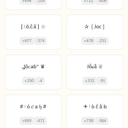
+
494
-
105
+
722
-
408
[ ʲ.ō.ĉ.ȃ ] ☆
✰ ❲Joc❳
+
677
-
374
+
478
-
231
„Ʝṓᴄаɓ‟ ♛
Ɉṏɕẫ ♕
+
250
-
4
+
332
-
91
# ʲ ó ƈ a ᶀ #
✈ ʲ ò č ằ b
+
693
-
471
+
738
-
564