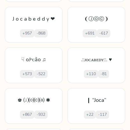
J o c a b e d d y ❤
❨Ⓙⓞⓒ❩
+
957
-
868
+
691
-
617
☟ oɈᵒᴄȃo ♫
.::ᴊᴏᴄᴀʙᴇᴅʏ::. ♥
+
573
-
522
+
110
-
81
♚ ⒥⒪⒞⒜ ✱
❙ “Joca”
+
867
-
932
+
22
-
117