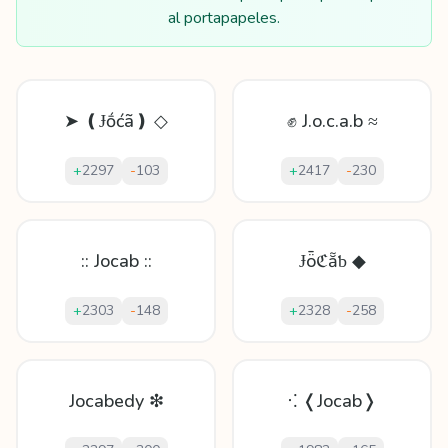
al portapapeles.
➤ ❪Ɉṓćã❫ ◇
✊ J.o.c.a.b ≈
+
2297
-
103
+
2417
-
230
:: Jocab ::
Ɉȫℭẵƅ ◆
+
2303
-
148
+
2328
-
258
Jocabedy ❇
⁖ ❬Jocab❭