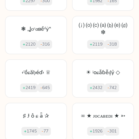
+
2297
-
300
+
1982
-
165
⒥ ⒪ ⒞ ⒜ ⒝ ⒠ ⒟
❃ „Ʝᴏᶜαвềᵈẏ‟
❇
+
2120
-
316
+
2119
-
318
‹ᴶồɕăḅéď› ♕
☀ ʲoɕẫɓễḑỷ ◇
+
2419
-
645
+
2432
-
742
♯ Ɉ ô ɕ ǟ ✰
∞ ★ ᴊᴏᴄᴀʙᴇᴅɪ ★ ➳
+
1745
-
77
+
1926
-
301