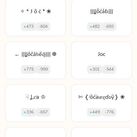
✧ * Ɉ õ ċ * ❀
|||Ʝṏćảɓ|||
+
473
-
604
+
482
-
693
← |||Ʝṓĉảƅếɖị||| ❆
Joc
+
775
-
999
+
301
-
544
☟ Ʝₒƈа ♔
✄ ❬ʲȏćäᵫȩɗᴅỹ❭ ❀
+
336
-
657
+
449
-
776