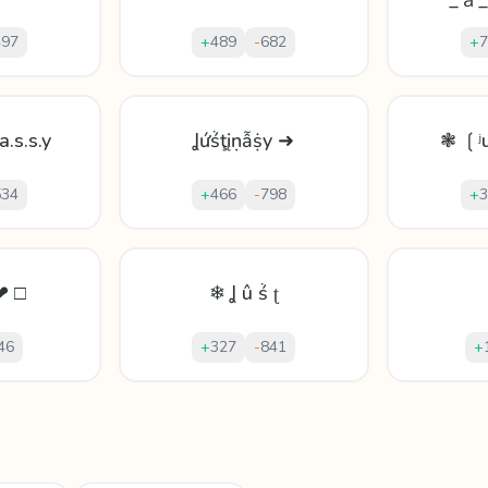
_ａ
497
+
489
-
682
+
7
.a.s.s.y
Ʝứṥţįṇẫṩy ➜
❃ ❲ʲ
534
+
466
-
798
+
3
❤ □
❄ Ʝ û ṥ ʈ
46
+
327
-
841
+