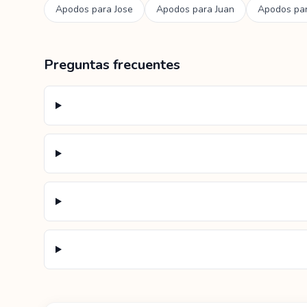
Apodos para
Jose
Apodos para
Juan
Apodos pa
Preguntas frecuentes