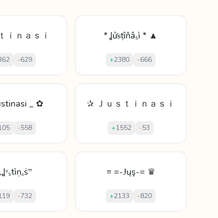
ｔｉｎａｓｉ
* Ʝửᵴṭîňâₛì * ▲
362
-
629
+
2380
-
666
ustinasi _ ✿
✰ Ｊｕｓｔｉｎａｓｉ
105
-
558
+
1552
-
53
„Ʝᵘₛtìṇₐṡ‟
≡ =-Ɉųş-= ♛
119
-
732
+
2133
-
820