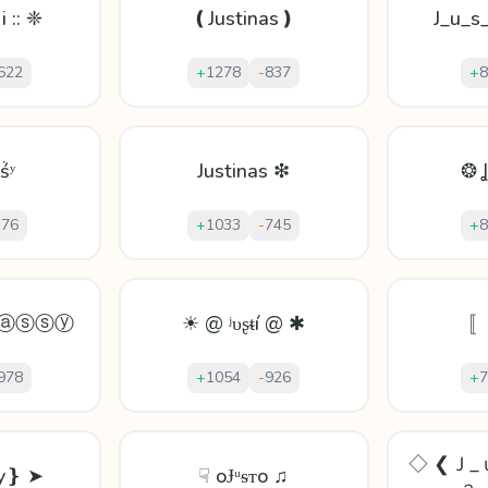
 i :: ❈
❪Justinas❫
J_u_s
622
+
1278
-
837
+
8
ṥʸ
Justinas ❇
❂ Ʝ
176
+
1033
-
745
+
8
ⓐⓢⓢⓨ
☀ @ ʲυʂᵵí @ ✱
〚
978
+
1054
-
926
+
7
◇ ❮Ｊ_
sy❵ ➤
☟ oɈᵘᵴᴛo ♫