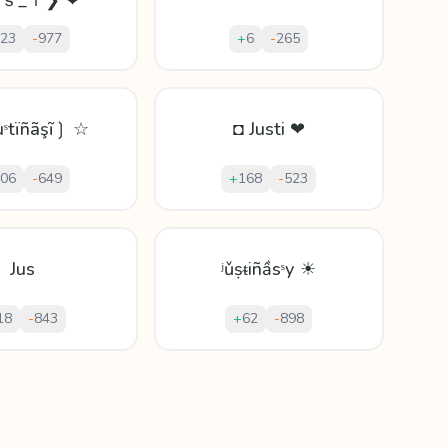
_ｓ_ｉ❯ ❤
23
-
977
+
6
-
265
uˢtïñãşĩ❳ ☆
◘ Justi ❤
06
-
649
+
168
-
523
Jus
ʲǔṣᵵіñầѕˢу ☀
18
-
843
+
62
-
898