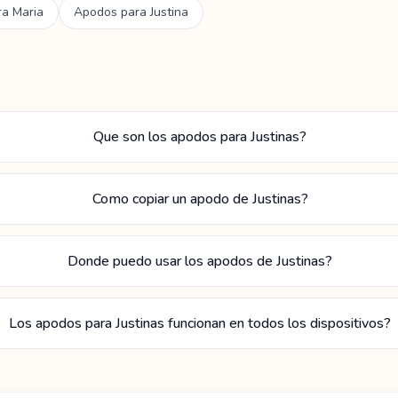
ra
Maria
Apodos para
Justina
Que son los apodos para Justinas?
Como copiar un apodo de Justinas?
Donde puedo usar los apodos de Justinas?
Los apodos para Justinas funcionan en todos los dispositivos?