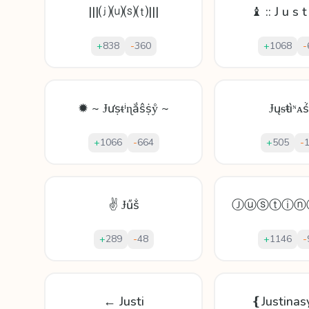
|||⒥⒰⒮⒯|||
♝ :: J u s t
+
838
-
360
+
1068
-
✹ ~ Ɉưṣᵵⁱɳắŝṩẙ ~
Ɉųᵴŧìᶰᴀṥ
+
1066
-
664
+
505
-
✌ Ɉűṧ
Ⓙⓤⓢⓣⓘⓝ
+
289
-
48
+
1146
-
← Justi
❴Justina