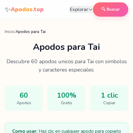
Saltar al contenido
✨
Apodos.top
Explorar
🔍 Buscar
Inicio
/
Apodos para Tai
Apodos para
Tai
Descubre
60
apodos unicos para
Tai
con simbolos
y caracteres especiales.
60
100%
1 clic
Apodos
Gratis
Copiar
Como usar:
Haz clic en cualquier apodo para copiarlo