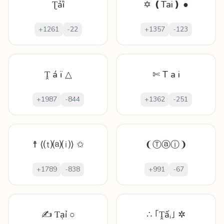
Ʈảȉ
✡ ❪Tai❫ ●
+
1261
-
22
+
1357
-
123
Ṱ á ï △
✄ T a i
+
1987
-
844
+
1362
-
251
☨ ⟨⒯⒜⒤⟩ ✩
❨Ⓣⓐⓘ❩
+
1789
-
838
+
991
-
67
✍ Ƭạỉ ○
∴ ｢Ṱấᵢ｣ ✲