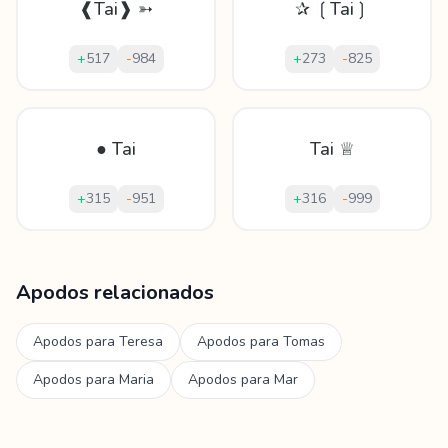
❰Tai❱ ➳
✰ ❲Tai❳
+
517
-
984
+
273
-
825
● Tai
Tai ♕
+
315
-
951
+
316
-
999
Mostrando
60
apodos para
Tai
Apodos relacionados
Apodos para
Teresa
Apodos para
Tomas
Apodos para
Maria
Apodos para
Mar