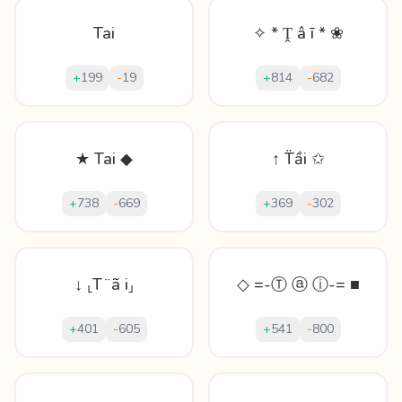
Tai
✧ * Ṱ â ī * ❀
+
199
-
19
+
814
-
682
★ Tai ◆
↑ T̈ầi ✩
+
738
-
669
+
369
-
302
↓ ⸤T ̈ ã i⸥
◇ =-Ⓣ ⓐ ⓘ-= ■
+
401
-
605
+
541
-
800