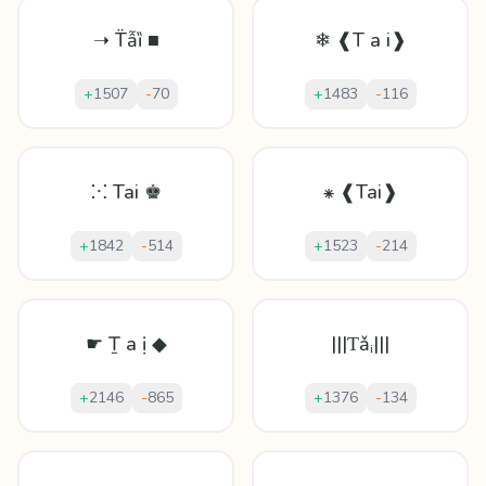
➝ T̈ẫȉ ■
❄ ❰T a i❱
+
1507
-
70
+
1483
-
116
⁙ Tai ♚
⁕ ❰Tai❱
+
1842
-
514
+
1523
-
214
☛ Ṯ а ị ◆
|||Ƭǎᵢ|||
+
2146
-
865
+
1376
-
134