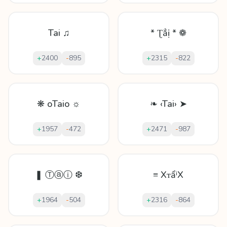
Tai ♫
* Ʈẳị * ❁
+
2400
-
895
+
2315
-
822
❋ oTaio ☼
❧ ‹Tai› ➤
+
1957
-
472
+
2471
-
987
❚ Ⓣⓐⓘ ❆
≡ XᴛẩⁱX
+
1964
-
504
+
2316
-
864