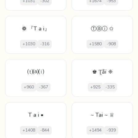
+
1031
-
302
+
1674
-
953
❁ 『T a i』
Ⓣⓐⓘ ✩
+
1030
-
316
+
1580
-
908
⒯⒜⒤
♚ Ʈẵï ❈
+
960
-
367
+
925
-
335
T a i •
~ Tai ~ ♕
+
1408
-
844
+
1494
-
939