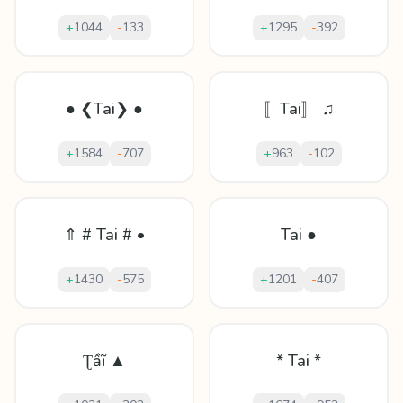
+
1044
-
133
+
1295
-
392
● ❮Tai❯ ●
〚Tai〛 ♫
+
1584
-
707
+
963
-
102
⇑ # Tai # •
Tai ●
+
1430
-
575
+
1201
-
407
Ʈầĩ ▲
* Tai *