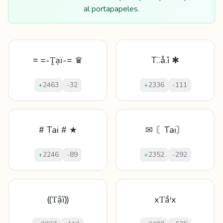
al portapapeles.
≡ =-Ṱạï-= ♛
T.̈.å.ȉ ✱
+
2463
-
32
+
2336
-
111
# Tai # ★
✉ 〘Tai〙
+
2246
-
89
+
2352
-
292
⸨Ƭậĩ⸩
xƬắⁱx