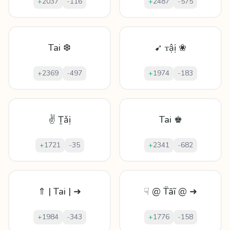
+
2037
-
116
+
2487
-
575
Tai ❆
➹ ᴛậị ❀
+
2369
-
497
+
1974
-
183
✌ Ṯǎị
Tai ♚
+
1721
-
35
+
2341
-
682
⇑ | Tai | ➜
☟ @ T̈āĩ @ ➜
+
1984
-
343
+
1776
-
158