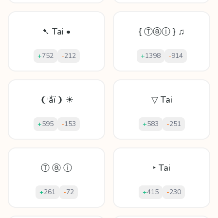
➷ Tai •
{ Ⓣⓐⓘ } ♫
+
752
-
212
+
1398
-
914
❨ᵗắï❩ ☀
▽ Tai
+
595
-
153
+
583
-
251
Ⓣ ⓐ ⓘ
‣ Tai
+
261
-
72
+
415
-
230